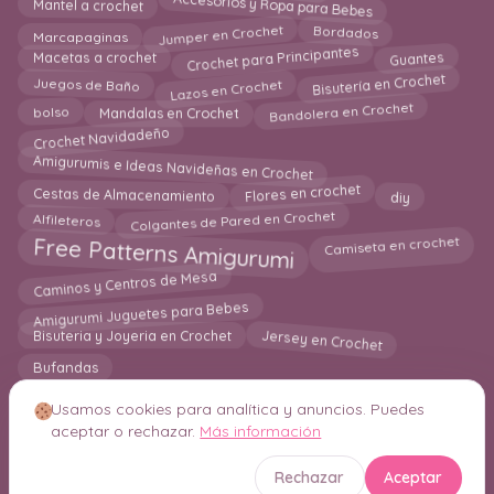
Accesorios y Ropa para Bebes
Mantel a crochet
Bordados
Jumper en Crochet
Marcapaginas
Crochet para Principantes
Guantes
Macetas a crochet
Lazos en Crochet
Bisutería en Crochet
Juegos de Baño
Bandolera en Crochet
bolso
Mandalas en Crochet
Crochet Navidadeño
Amigurumis e Ideas Navideñas en Crochet
Cestas de Almacenamiento
diy
Flores en crochet
Colgantes de Pared en Crochet
Alfileteros
Free Patterns Amigurumi
Camiseta en crochet
Caminos y Centros de Mesa
Amigurumi Juguetes para Bebes
Jersey en Crochet
Bisuteria y Joyeria en Crochet
Bufandas
Usamos cookies para analítica y anuncios. Puedes
aceptar o rechazar.
Más información
© 2026 Crochetisimo. Todos los derechos reservados.
Rechazar
Aceptar