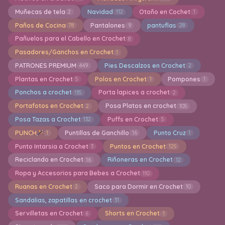
Muñecas de tela
Navidad
Otoño en Cochet
2
112
1
Paños de Cocina
Pantalones
pantuflas
78
9
28
Pañuelos para el Cabello en Crochet
8
Pasadores/Ganchos en Crochet
1
PATRONES PREMIUM
Pies Descalzos en Crochet
449
2
Plantas en Crochet
Polos en Crochet
Pompones
5
1
1
Ponchos a crochet
Porta lapices a crochet
135
2
Portafotos en Crochet
Posa Platos en crochet
2
105
Posa Tazas a Crochet
Puffs en Crochet
132
5
PUNCH
Puntillas de Ganchillo
Punto Cruz
1
16
1
Punto Intarsia a Crochet
Puntos en Crochet
3
125
Reciclando en Crochet
Riñoneras en Crochet
16
12
Ropa y Accesorios para Bebes a Crochet
110
Ruanas en Crochet
Saco para Dormir en Crochet
2
10
Sandalias, zapatillas en crochet
31
Servilletas en Crochet
Shorts en Crochet
6
1