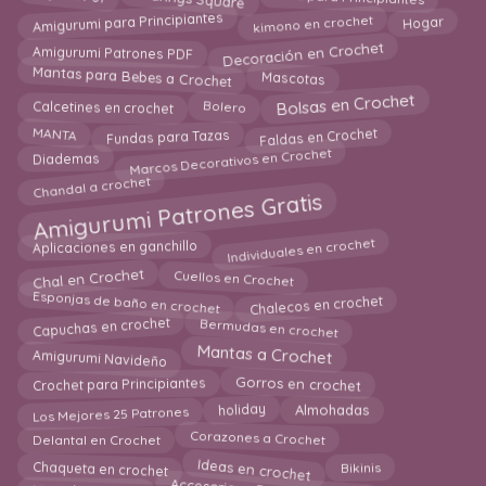
kimono en crochet
Amigurumi para Principiantes
Hogar
Decoración en Crochet
Amigurumi Patrones PDF
Mantas para Bebes a Crochet
Mascotas
Bolsas en Crochet
Calcetines en crochet
Bolero
Faldas en Crochet
MANTA
Fundas para Tazas
Marcos Decorativos en Crochet
Diademas
Chandal a crochet
Amigurumi Patrones Gratis
Individuales en crochet
Aplicaciones en ganchillo
Chal en Crochet
Cuellos en Crochet
Esponjas de baño en crochet
Chalecos en crochet
Bermudas en crochet
Capuchas en crochet
Mantas a Crochet
Amigurumi Navideño
Gorros en crochet
Crochet para Principiantes
holiday
Los Mejores 25 Patrones
Almohadas
Delantal en Crochet
Corazones a Crochet
Ideas en crochet
Chaqueta en crochet
Bikinis