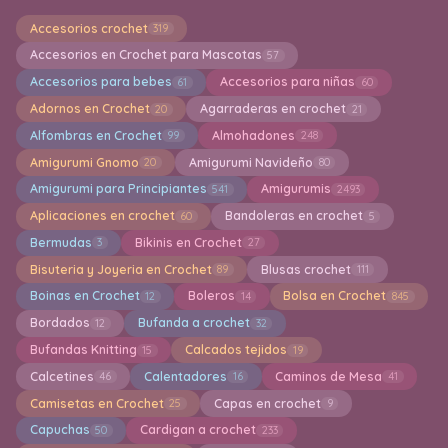
Accesorios crochet
319
Accesorios en Crochet para Mascotas
57
Accesorios para bebes
Accesorios para niñas
61
60
Adornos en Crochet
Agarraderas en crochet
20
21
Alfombras en Crochet
Almohadones
99
248
Amigurumi Gnomo
Amigurumi Navideño
20
80
Amigurumi para Principiantes
Amigurumis
541
2493
Aplicaciones en crochet
Bandoleras en crochet
60
5
Bermudas
Bikinis en Crochet
3
27
Bisuteria y Joyeria en Crochet
Blusas crochet
89
111
Boinas en Crochet
Boleros
Bolsa en Crochet
12
14
845
Bordados
Bufanda a crochet
12
32
Bufandas Knitting
Calcados tejidos
15
19
Calcetines
Calentadores
Caminos de Mesa
46
16
41
Camisetas en Crochet
Capas en crochet
25
9
Capuchas
Cardigan a crochet
50
233