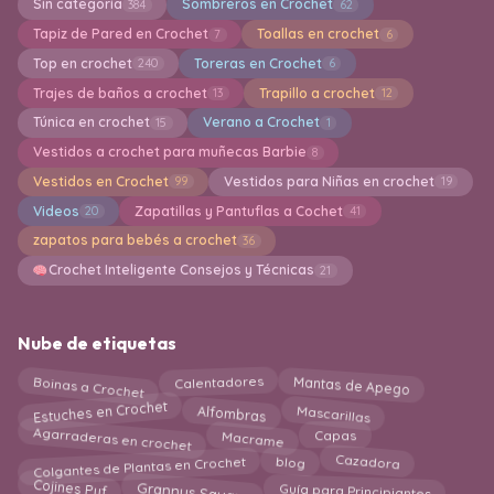
Sin categoría
Sombreros en Crochet
384
62
Tapiz de Pared en Crochet
Toallas en crochet
7
6
Top en crochet
Toreras en Crochet
240
6
Trajes de baños a crochet
Trapillo a crochet
13
12
Túnica en crochet
Verano a Crochet
15
1
Vestidos a crochet para muñecas Barbie
8
Vestidos en Crochet
Vestidos para Niñas en crochet
99
19
Videos
Zapatillas y Pantuflas a Cochet
20
41
zapatos para bebés a crochet
36
Crochet Inteligente Consejos y Técnicas
21
Nube de etiquetas
Boinas a Crochet
Calentadores
Mantas de Apego
Mascarillas
Alfombras
Estuches en Crochet
Agarraderas en crochet
Capas
Macrame
Colgantes de Plantas en Crochet
Cazadora
blog
Grannys Square
Cojines Puf
Guía para Principiantes