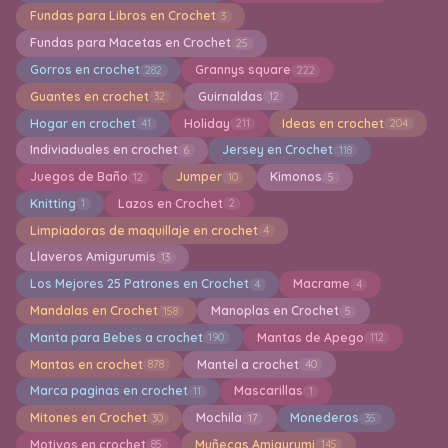
Fundas para Libros en Crochet
3
Fundas para Macetas en Crochet
25
Gorros en crochet
Grannys square
282
222
Guantes en crochet
Guirnaldas
32
12
Hogar en crochet
Holiday
Ideas en crochet
41
211
204
Indiviaduales en crochet
Jersey en Crochet
6
118
Juegos de Baño
Jumper
Kimonos
12
10
5
Knitting
Lazos en Crochet
1
2
Limpiadoras de maquillaje en crochet
4
Llaveros Amigurumis
13
Los Mejores 25 Patrones en Crochet
Macrame
4
4
Mandalas en Crochet
Manoplas en Crochet
158
5
Manta para Bebes a crochet
Mantas de Apego
190
112
Mantas en crochet
Mantel a crochet
878
40
Marca paginas en crochet
Mascarillas
11
1
Mitones en Crochet
Mochila
Monederos
30
17
35
Motivos en crochet
Muñecas Amigurumi
85
145