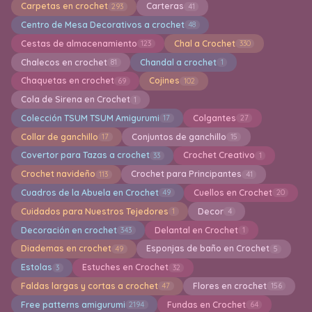
Carpetas en crochet
Carteras
293
41
Centro de Mesa Decorativos a crochet
48
Cestas de almacenamiento
Chal a Crochet
123
330
Chalecos en crochet
Chandal a crochet
81
1
Chaquetas en crochet
Cojines
69
102
Cola de Sirena en Crochet
1
Colección TSUM TSUM Amigurumi
Colgantes
17
27
Collar de ganchillo
Conjuntos de ganchillo
17
15
Covertor para Tazas a crochet
Crochet Creativo
33
1
Crochet navideño
Crochet para Principantes
113
41
Cuadros de la Abuela en Crochet
Cuellos en Crochet
49
20
Cuidados para Nuestros Tejedores
Decor
1
4
Decoración en crochet
Delantal en Crochet
343
1
Diademas en crochet
Esponjas de baño en Crochet
49
5
Estolas
Estuches en Crochet
3
32
Faldas largas y cortas a crochet
Flores en crochet
47
156
Free patterns amigurumi
Fundas en Crochet
2194
64