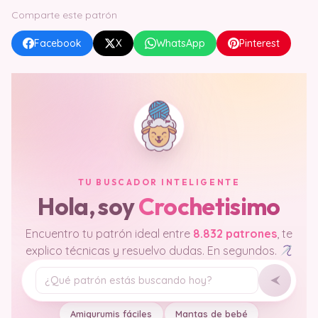
Comparte este patrón
Facebook
X
WhatsApp
Pinterest
TU BUSCADOR INTELIGENTE
Hola, soy
Crochetisimo
Encuentro tu patrón ideal entre
8.832 patrones
, te
explico técnicas y resuelvo dudas. En segundos.
Tu pregunta
Amigurumis fáciles
Mantas de bebé