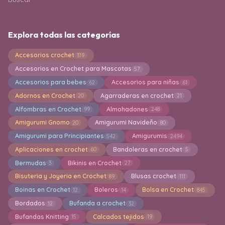
Explora todas las categorías
Accesorios crochet
319
Accesorios en Crochet para Mascotas
57
Accesorios para bebes
Accesorios para niñas
62
61
Adornos en Crochet
Agarraderas en crochet
20
21
Alfombras en Crochet
Almohadones
99
248
Amigurumi Gnomo
Amigurumi Navideño
20
80
Amigurumi para Principiantes
Amigurumis
542
2494
Aplicaciones en crochet
Bandoleras en crochet
60
5
Bermudas
Bikinis en Crochet
3
27
Bisuteria y Joyeria en Crochet
Blusas crochet
89
111
Boinas en Crochet
Boleros
Bolsa en Crochet
12
14
845
Bordados
Bufanda a crochet
12
32
Bufandas Knitting
Calcados tejidos
15
19