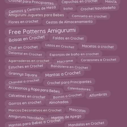
Capuchas en crochet
Crochet para Principiantes
MANTA
Caminos y Centros de Mesa
bolso
Crochet Navidadeño
Amigurumi Juguetes para Bebes
Camiseta en crochet
Cestas de Almacenamiento
Flores en crochet
Free Patterns Amigurumi
Bolsas en Crochet
Faldas en Crochet
Lazos en Crochet
Chal en Crochet
Macetas a crochet
Delantal en Crochet
Esponjas de baño en crochet
Corazones a Crochet
Macrame
Agarraderas en crochet
Bandolera en Crochet
Estuches en Crochet
Mantas a Crochet
Grannys Square
Chandal a crochet
Crochet para Principantes
Accesorios y Ropa para Bebes
Calentadores
Boinas a Crochet
Alfombras
Calcetines en crochet
Almohadas
Gorros en crochet
Mascotas
Marcos Decorativos en Crochet
Mantas de Apego
Amigurumi Navideño
Mantas para Bebes a Crochet
Mandalas en Crochet