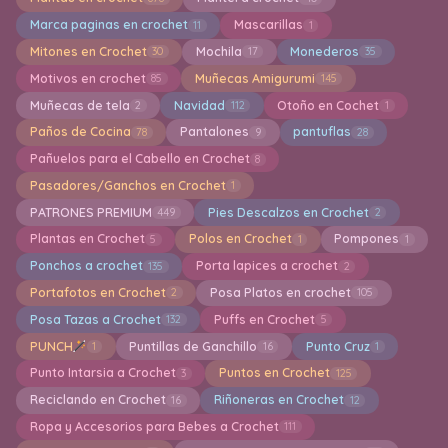
Marca paginas en crochet
Mascarillas
11
1
Mitones en Crochet
Mochila
Monederos
30
17
35
Motivos en crochet
Muñecas Amigurumi
85
145
Muñecas de tela
Navidad
Otoño en Cochet
2
112
1
Paños de Cocina
Pantalones
pantuflas
78
9
28
Pañuelos para el Cabello en Crochet
8
Pasadores/Ganchos en Crochet
1
PATRONES PREMIUM
Pies Descalzos en Crochet
449
2
Plantas en Crochet
Polos en Crochet
Pompones
5
1
1
Ponchos a crochet
Porta lapices a crochet
135
2
Portafotos en Crochet
Posa Platos en crochet
2
105
Posa Tazas a Crochet
Puffs en Crochet
132
5
PUNCH
Puntillas de Ganchillo
Punto Cruz
1
16
1
Punto Intarsia a Crochet
Puntos en Crochet
3
125
Reciclando en Crochet
Riñoneras en Crochet
16
12
Ropa y Accesorios para Bebes a Crochet
111