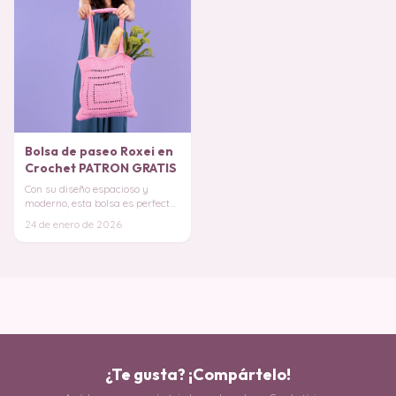
Bolsa de paseo Roxei en
Crochet PATRON GRATIS
Con su diseño espacioso y
moderno, esta bolsa es perfecta
para llevar tus compras del
24 de enero de 2026
mercado, tus e
¿Te gusta? ¡Compártelo!