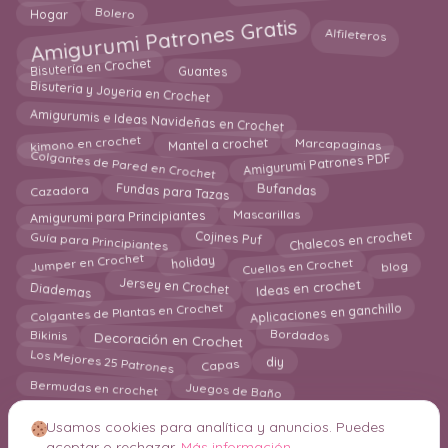
Bolero
Hogar
Amigurumi Patrones Gratis
Alfileteros
Bisutería en Crochet
Guantes
Bisuteria y Joyeria en Crochet
Amigurumis e Ideas Navideñas en Crochet
kimono en crochet
Mantel a crochet
Marcapaginas
Colgantes de Pared en Crochet
Amigurumi Patrones PDF
Cazadora
Bufandas
Fundas para Tazas
Amigurumi para Principiantes
Mascarillas
Guía para Principiantes
Cojines Puf
Chalecos en crochet
Jumper en Crochet
Cuellos en Crochet
holiday
blog
Jersey en Crochet
Diademas
Ideas en crochet
Aplicaciones en ganchillo
Colgantes de Plantas en Crochet
Decoración en Crochet
Bordados
Bikinis
Los Mejores 25 Patrones
diy
Capas
Juegos de Baño
Bermudas en crochet
Usamos cookies para analítica y anuncios. Puedes
aceptar o rechazar.
Más información