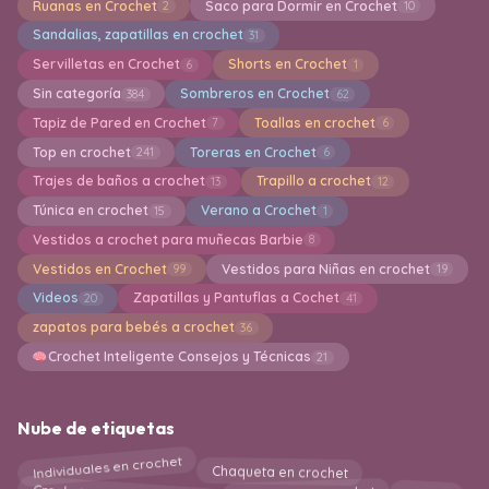
Ruanas en Crochet
Saco para Dormir en Crochet
2
10
Sandalias, zapatillas en crochet
31
Servilletas en Crochet
Shorts en Crochet
6
1
Sin categoría
Sombreros en Crochet
384
62
Tapiz de Pared en Crochet
Toallas en crochet
7
6
Top en crochet
Toreras en Crochet
241
6
Trajes de baños a crochet
Trapillo a crochet
13
12
Túnica en crochet
Verano a Crochet
15
1
Vestidos a crochet para muñecas Barbie
8
Vestidos en Crochet
Vestidos para Niñas en crochet
99
19
Videos
Zapatillas y Pantuflas a Cochet
20
41
zapatos para bebés a crochet
36
Crochet Inteligente Consejos y Técnicas
21
Nube de etiquetas
Individuales en crochet
Chaqueta en crochet