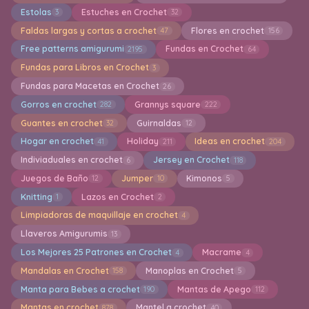
Estolas
Estuches en Crochet
3
32
Faldas largas y cortas a crochet
Flores en crochet
47
156
Free patterns amigurumi
Fundas en Crochet
2195
64
Fundas para Libros en Crochet
3
Fundas para Macetas en Crochet
26
Gorros en crochet
Grannys square
282
222
Guantes en crochet
Guirnaldas
32
12
Hogar en crochet
Holiday
Ideas en crochet
41
211
204
Indiviaduales en crochet
Jersey en Crochet
6
118
Juegos de Baño
Jumper
Kimonos
12
10
5
Knitting
Lazos en Crochet
1
2
Limpiadoras de maquillaje en crochet
4
Llaveros Amigurumis
13
Los Mejores 25 Patrones en Crochet
Macrame
4
4
Mandalas en Crochet
Manoplas en Crochet
158
5
Manta para Bebes a crochet
Mantas de Apego
190
112
Mantas en crochet
Mantel a crochet
878
40