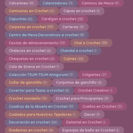
Calcetines
Calentadores
Caminos de Mesa
46
16
41
Camisetas en Crochet
Capas en crochet
25
9
Capuchas
Cardigan a crochet
50
233
Carpetas en crochet
Carteras
293
41
Centro de Mesa Decorativos a crochet
48
Cestas de almacenamiento
Chal a Crochet
123
330
Chalecos en crochet
Chandal a crochet
82
1
Chaquetas en crochet
Cojines
69
102
Cola de Sirena en Crochet
1
Colección TSUM TSUM Amigurumi
Colgantes
17
27
Collar de ganchillo
Conjuntos de ganchillo
17
15
Covertor para Tazas a crochet
Crochet Creativo
33
1
Crochet navideño
Crochet para Principantes
113
41
Cuadros de la Abuela en Crochet
Cuellos en Crochet
49
20
Cuidados para Nuestros Tejedores
Decor
1
4
Decoración en crochet
Delantal en Crochet
344
1
Diademas en crochet
Esponjas de baño en Crochet
49
5