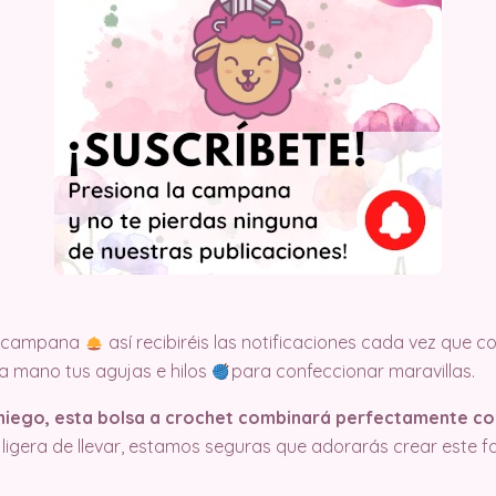
la campana
así recibiréis las notificaciones cada vez que
 a mano tus agujas e hilos
para confeccionar maravillas.
aniego, esta bolsa a crochet combinará perfectamente co
igera de llevar, estamos seguras que adorarás crear este f