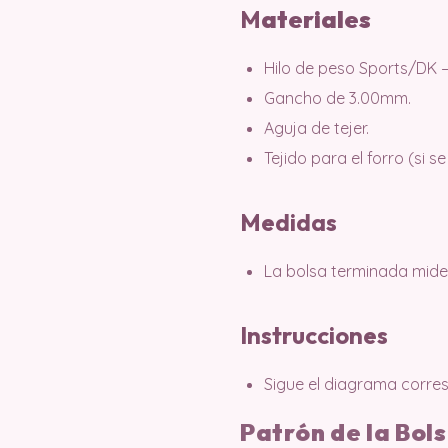
M
ater
iales
Hilo de peso Sports/DK 
Gancho de 3.00mm.
Aguja de tejer.
Tejido para el forro (si s
Medidas
La bolsa terminada mid
Instrucciones
Sigue el diagrama corres
Patrón de la Bol