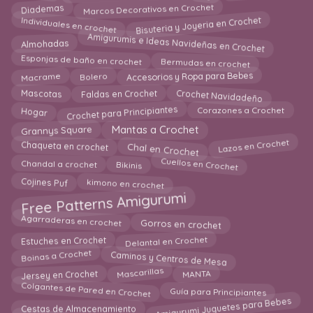
Diademas
Marcos Decorativos en Crochet
Individuales en crochet
Bisuteria y Joyeria en Crochet
Amigurumis e Ideas Navideñas en Crochet
Almohadas
Bermudas en crochet
Esponjas de baño en crochet
Macrame
Accesorios y Ropa para Bebes
Bolero
Crochet Navidadeño
Mascotas
Faldas en Crochet
Crochet para Principiantes
Corazones a Crochet
Hogar
Grannys Square
Mantas a Crochet
Lazos en Crochet
Chal en Crochet
Chaqueta en crochet
Cuellos en Crochet
Chandal a crochet
Bikinis
kimono en crochet
Cojines Puf
Free Patterns Amigurumi
Agarraderas en crochet
Gorros en crochet
Estuches en Crochet
Delantal en Crochet
Boinas a Crochet
Caminos y Centros de Mesa
Mascarillas
MANTA
Jersey en Crochet
Colgantes de Pared en Crochet
Guía para Principiantes
Amigurumi Juguetes para Bebes
Cestas de Almacenamiento