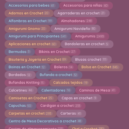
Accesorios para bebes
Accesorios para niñas
61
60
Adornos en Crochet
Agarraderas en crochet
20
21
Alfombras en Crochet
Almohadones
99
248
Amigurumi Gnomo
Amigurumi Navideño
20
80
Amigurumi para Principiantes
Amigurumis
541
2493
Aplicaciones en crochet
Bandoleras en crochet
60
5
Bermudas
Bikinis en Crochet
3
27
Bisuteria y Joyeria en Crochet
Blusas crochet
89
111
Boinas en Crochet
Boleros
Bolsa en Crochet
12
14
845
Bordados
Bufanda a crochet
12
32
Bufandas Knitting
Calcados tejidos
15
19
Calcetines
Calentadores
Caminos de Mesa
46
16
41
Camisetas en Crochet
Capas en crochet
25
9
Capuchas
Cardigan a crochet
50
233
Carpetas en crochet
Carteras
293
41
Centro de Mesa Decorativos a crochet
48
Cestas de almacenamiento
Chal a Crochet
123
330