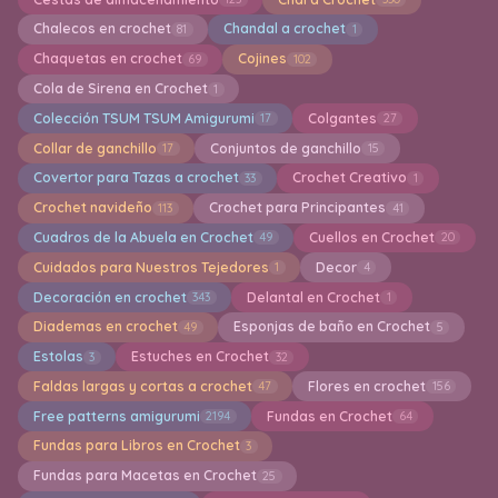
Chalecos en crochet
Chandal a crochet
81
1
Chaquetas en crochet
Cojines
69
102
Cola de Sirena en Crochet
1
Colección TSUM TSUM Amigurumi
Colgantes
17
27
Collar de ganchillo
Conjuntos de ganchillo
17
15
Covertor para Tazas a crochet
Crochet Creativo
33
1
Crochet navideño
Crochet para Principantes
113
41
Cuadros de la Abuela en Crochet
Cuellos en Crochet
49
20
Cuidados para Nuestros Tejedores
Decor
1
4
Decoración en crochet
Delantal en Crochet
343
1
Diademas en crochet
Esponjas de baño en Crochet
49
5
Estolas
Estuches en Crochet
3
32
Faldas largas y cortas a crochet
Flores en crochet
47
156
Free patterns amigurumi
Fundas en Crochet
2194
64
Fundas para Libros en Crochet
3
Fundas para Macetas en Crochet
25