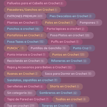
Pañuelos para el Cabello en Crochet
8
Pasadores/Ganchos en Crochet
1
PATRONES PREMIUM
Pies Descalzos en Crochet
449
2
Plantas en Crochet
Polos en Crochet
Pompones
5
1
1
Ponchos a crochet
Porta lapices a crochet
135
2
Portafotos en Crochet
Posa Platos en crochet
2
105
Posa Tazas a Crochet
Puffs en Crochet
132
5
PUNCH
Puntillas de Ganchillo
Punto Cruz
1
16
1
Punto Intarsia a Crochet
Puntos en Crochet
3
125
Reciclando en Crochet
Riñoneras en Crochet
16
12
Ropa y Accesorios para Bebes a Crochet
110
Ruanas en Crochet
Saco para Dormir en Crochet
2
10
Sandalias, zapatillas en crochet
31
Servilletas en Crochet
Shorts en Crochet
6
1
Sin categoría
Sombreros en Crochet
384
62
Tapiz de Pared en Crochet
Toallas en crochet
7
6
Top en crochet
Toreras en Crochet
239
6