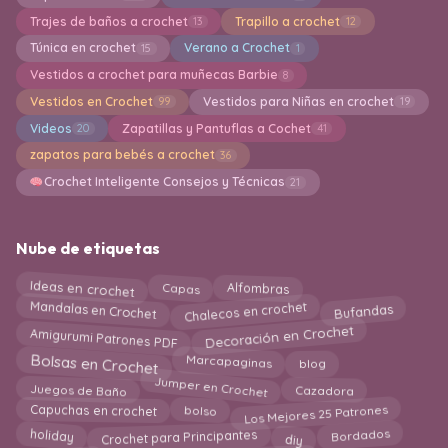
Trajes de baños a crochet
Trapillo a crochet
13
12
Túnica en crochet
Verano a Crochet
15
1
Vestidos a crochet para muñecas Barbie
8
Vestidos en Crochet
Vestidos para Niñas en crochet
99
19
Videos
Zapatillas y Pantuflas a Cochet
20
41
zapatos para bebés a crochet
36
Crochet Inteligente Consejos y Técnicas
21
Nube de etiquetas
Capas
Ideas en crochet
Alfombras
Bufandas
Chalecos en crochet
Mandalas en Crochet
Decoración en Crochet
Amigurumi Patrones PDF
Bolsas en Crochet
blog
Marcapaginas
Jumper en Crochet
Juegos de Baño
Cazadora
Los Mejores 25 Patrones
bolso
Capuchas en crochet
Crochet para Principantes
Bordados
diy
holiday