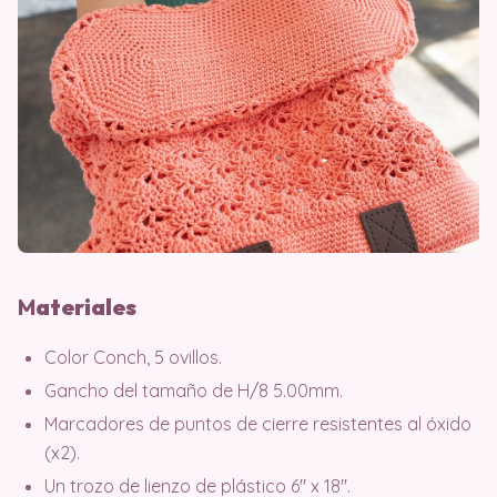
M
ater
iales
Color Conch, 5 ovillos.
Gancho del tamaño de H/8 5.00mm.
Marcadores de puntos de cierre resistentes al óxido
(x2).
Un trozo de lienzo de plástico 6″ x 18″.