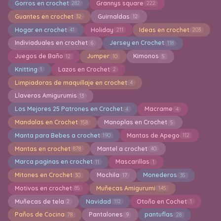
Gorros en crochet
Grannys square
282
222
Guantes en crochet
Guirnaldas
32
12
Hogar en crochet
Holiday
Ideas en crochet
41
211
203
Indiviaduales en crochet
Jersey en Crochet
6
118
Juegos de Baño
Jumper
Kimonos
12
10
5
Knitting
Lazos en Crochet
1
2
Limpiadoras de maquillaje en crochet
4
Llaveros Amigurumis
13
Los Mejores 25 Patrones en Crochet
Macrame
4
4
Mandalas en Crochet
Manoplas en Crochet
158
5
Manta para Bebes a crochet
Mantas de Apego
190
112
Mantas en crochet
Mantel a crochet
878
40
Marca paginas en crochet
Mascarillas
11
1
Mitones en Crochet
Mochila
Monederos
30
17
35
Motivos en crochet
Muñecas Amigurumi
85
145
Muñecas de tela
Navidad
Otoño en Cochet
2
112
1
Paños de Cocina
Pantalones
pantuflas
78
9
28