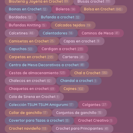
Bisuteria y Joyeria en Crochet
Blusas crochet
89
111
Boinas en Crochet
Boleros
Bolsa en Crochet
12
14
845
Bordados
Bufanda a crochet
12
32
Bufandas Knitting
Calcados tejidos
15
19
Calcetines
Calentadores
Caminos de Mesa
46
16
41
Camisetas en Crochet
Capas en crochet
25
9
Capuchas
Cardigan a crochet
50
233
Carpetas en crochet
Carteras
293
41
Centro de Mesa Decorativos a crochet
48
Cestas de almacenamiento
Chal a Crochet
123
330
Chalecos en crochet
Chandal a crochet
82
1
Chaquetas en crochet
Cojines
69
102
Cola de Sirena en Crochet
1
Colección TSUM TSUM Amigurumi
Colgantes
17
27
Collar de ganchillo
Conjuntos de ganchillo
17
15
Covertor para Tazas a crochet
Crochet Creativo
33
1
Crochet navideño
Crochet para Principantes
113
41