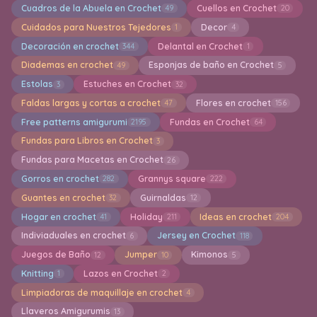
Cuadros de la Abuela en Crochet
Cuellos en Crochet
49
20
Cuidados para Nuestros Tejedores
Decor
1
4
Decoración en crochet
Delantal en Crochet
344
1
Diademas en crochet
Esponjas de baño en Crochet
49
5
Estolas
Estuches en Crochet
3
32
Faldas largas y cortas a crochet
Flores en crochet
47
156
Free patterns amigurumi
Fundas en Crochet
2195
64
Fundas para Libros en Crochet
3
Fundas para Macetas en Crochet
26
Gorros en crochet
Grannys square
282
222
Guantes en crochet
Guirnaldas
32
12
Hogar en crochet
Holiday
Ideas en crochet
41
211
204
Indiviaduales en crochet
Jersey en Crochet
6
118
Juegos de Baño
Jumper
Kimonos
12
10
5
Knitting
Lazos en Crochet
1
2
Limpiadoras de maquillaje en crochet
4
Llaveros Amigurumis
13