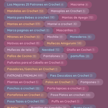
Los Mejores 25 Patrones en Crochet
Macrame
4
4
Mandalas en Crochet
Manoplas en Crochet
158
5
Manta para Bebes a crochet
Mantas de Apego
190
112
Mantas en crochet
Mantel a crochet
878
40
Marca paginas en crochet
Mascarillas
11
1
Mitones en Crochet
Mochila
Monederos
30
17
35
Motivos en crochet
Muñecas Amigurumi
85
145
Muñecas de tela
Navidad
Otoño en Cochet
2
112
1
Paños de Cocina
Pantalones
pantuflas
78
9
28
Pañuelos para el Cabello en Crochet
8
Pasadores/Ganchos en Crochet
1
PATRONES PREMIUM
Pies Descalzos en Crochet
449
2
Plantas en Crochet
Polos en Crochet
Pompones
5
1
1
Ponchos a crochet
Porta lapices a crochet
135
2
Portafotos en Crochet
Posa Platos en crochet
2
105
Posa Tazas a Crochet
Puffs en Crochet
132
5
PUNCH
Puntillas de Ganchillo
Punto Cruz
1
16
1