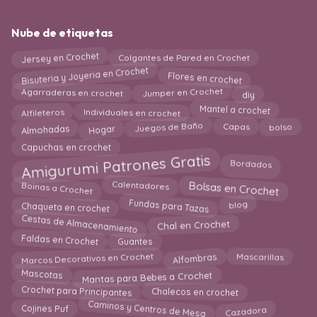
Nube de etiquetas
Colgantes de Pared en Crochet
Jersey en Crochet
Bisuteria y Joyeria en Crochet
Flores en crochet
Jumper en Crochet
Agarraderas en crochet
diy
Mantel a crochet
Individuales en crochet
Alfileteros
Juegos de Baño
Hogar
Capas
Almohadas
bolso
Capuchas en crochet
Amigurumi Patrones Gratis
Bordados
Calentadores
Bolsas en Crochet
Boinas a Crochet
blog
Fundas para Tazas
Chaqueta en crochet
Cestas de Almacenamiento
Chal en Crochet
Faldas en Crochet
Guantes
Marcos Decorativos en Crochet
Alfombras
Mascarillas
Mantas para Bebes a Crochet
Mascotas
Crochet para Principantes
Chalecos en crochet
Caminos y Centros de Mesa
Cojines Puf
Cazadora