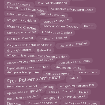
Ideas en crochet
Crochet Navidadeño
Crochet para Principiantes
Accesorios y Ropa para Bebes
Chandal a crochet
kimono en crochet
Gorros en crochet
Amigurumi Navideño
Mantas a Crochet
Bolero
Decoración en Crochet
Camiseta en crochet
Mandalas en Crochet
Delantal en Crochet
Cuellos en Crochet
Bisutería en Crochet
Colgantes de Plantas en Crochet
Grannys Square
Bufandas
Amigurumis e Ideas Navideñas en Crochet
Amigurumi Juguetes para Bebes
Calcetines en crochet
Esponjas de baño en crochet
Estuches en Crochet
Guía para Principiantes
Marcapaginas
Mantas de Apego
Free Patterns Amigurumi
MANTA
Amigurumi Patrones PDF
holiday
Bermudas en crochet
Aplicaciones en ganchillo
Bikinis
Lazos en Crochet
Amigurumi para Principiantes
Bandolera en Crochet
Corazones a Crochet
Diademas
Los Mejores 25 Patrones