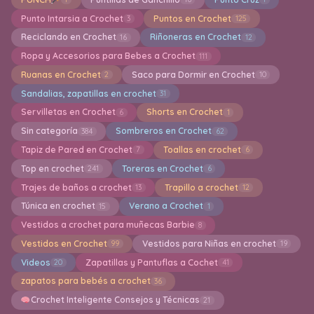
Punto Intarsia a Crochet
Puntos en Crochet
3
125
Reciclando en Crochet
Riñoneras en Crochet
16
12
Ropa y Accesorios para Bebes a Crochet
111
Ruanas en Crochet
Saco para Dormir en Crochet
2
10
Sandalias, zapatillas en crochet
31
Servilletas en Crochet
Shorts en Crochet
6
1
Sin categoría
Sombreros en Crochet
384
62
Tapiz de Pared en Crochet
Toallas en crochet
7
6
Top en crochet
Toreras en Crochet
241
6
Trajes de baños a crochet
Trapillo a crochet
13
12
Túnica en crochet
Verano a Crochet
15
1
Vestidos a crochet para muñecas Barbie
8
Vestidos en Crochet
Vestidos para Niñas en crochet
99
19
Videos
Zapatillas y Pantuflas a Cochet
20
41
zapatos para bebés a crochet
36
Crochet Inteligente Consejos y Técnicas
21