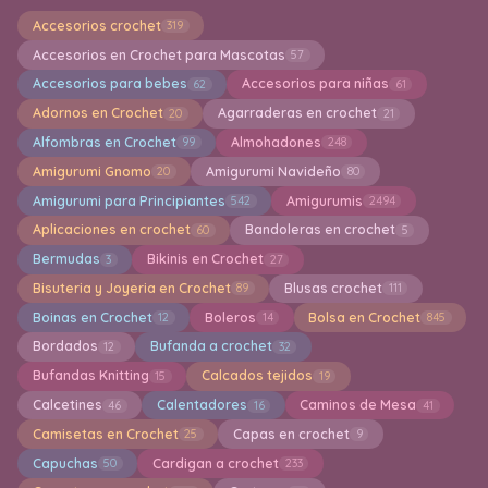
Accesorios crochet
319
Accesorios en Crochet para Mascotas
57
Accesorios para bebes
Accesorios para niñas
62
61
Adornos en Crochet
Agarraderas en crochet
20
21
Alfombras en Crochet
Almohadones
99
248
Amigurumi Gnomo
Amigurumi Navideño
20
80
Amigurumi para Principiantes
Amigurumis
542
2494
Aplicaciones en crochet
Bandoleras en crochet
60
5
Bermudas
Bikinis en Crochet
3
27
Bisuteria y Joyeria en Crochet
Blusas crochet
89
111
Boinas en Crochet
Boleros
Bolsa en Crochet
12
14
845
Bordados
Bufanda a crochet
12
32
Bufandas Knitting
Calcados tejidos
15
19
Calcetines
Calentadores
Caminos de Mesa
46
16
41
Camisetas en Crochet
Capas en crochet
25
9
Capuchas
Cardigan a crochet
50
233