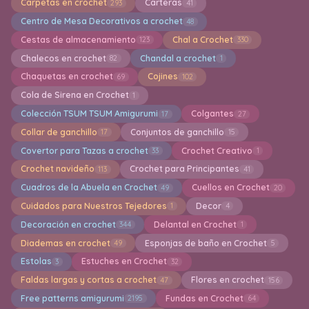
Carpetas en crochet
Carteras
293
41
Centro de Mesa Decorativos a crochet
48
Cestas de almacenamiento
Chal a Crochet
123
330
Chalecos en crochet
Chandal a crochet
82
1
Chaquetas en crochet
Cojines
69
102
Cola de Sirena en Crochet
1
Colección TSUM TSUM Amigurumi
Colgantes
17
27
Collar de ganchillo
Conjuntos de ganchillo
17
15
Covertor para Tazas a crochet
Crochet Creativo
33
1
Crochet navideño
Crochet para Principantes
113
41
Cuadros de la Abuela en Crochet
Cuellos en Crochet
49
20
Cuidados para Nuestros Tejedores
Decor
1
4
Decoración en crochet
Delantal en Crochet
344
1
Diademas en crochet
Esponjas de baño en Crochet
49
5
Estolas
Estuches en Crochet
3
32
Faldas largas y cortas a crochet
Flores en crochet
47
156
Free patterns amigurumi
Fundas en Crochet
2195
64