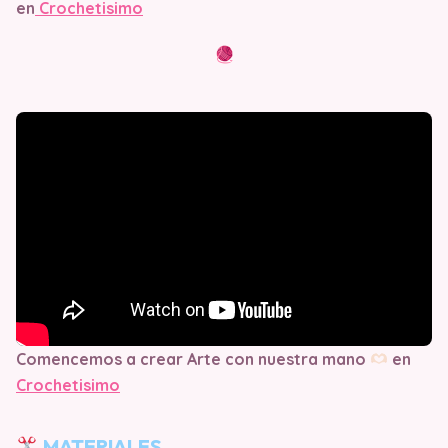
en
Crochetisimo
Comencemos a crear Arte con nuestra mano
en
Crochetisimo
MATERIALES