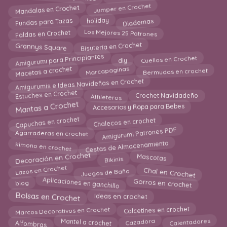
Mandalas en Crochet
Jumper en Crochet
Fundas para Tazas
Diademas
holiday
Los Mejores 25 Patrones
Faldas en Crochet
Bisutería en Crochet
Grannys Square
Amigurumi para Principiantes
diy
Cuellos en Crochet
Marcapaginas
Macetas a crochet
Bermudas en crochet
Amigurumis e Ideas Navideñas en Crochet
Crochet Navidadeño
Estuches en Crochet
Alfileteros
Mantas a Crochet
Accesorios y Ropa para Bebes
Capuchas en crochet
Chalecos en crochet
Amigurumi Patrones PDF
Agarraderas en crochet
kimono en crochet
Cestas de Almacenamiento
Decoración en Crochet
Mascotas
Bikinis
Lazos en Crochet
Juegos de Baño
Chal en Crochet
Aplicaciones en ganchillo
Gorros en crochet
blog
Bolsas en Crochet
Ideas en crochet
Marcos Decorativos en Crochet
Calcetines en crochet
Alfombras
Mantel a crochet
Calentadores
Cazadora