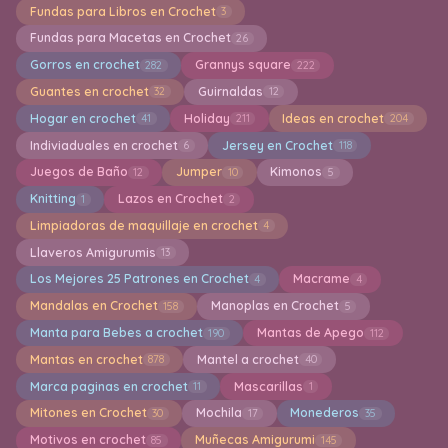
Fundas para Libros en Crochet
3
Fundas para Macetas en Crochet
26
Gorros en crochet
Grannys square
282
222
Guantes en crochet
Guirnaldas
32
12
Hogar en crochet
Holiday
Ideas en crochet
41
211
204
Indiviaduales en crochet
Jersey en Crochet
6
118
Juegos de Baño
Jumper
Kimonos
12
10
5
Knitting
Lazos en Crochet
1
2
Limpiadoras de maquillaje en crochet
4
Llaveros Amigurumis
13
Los Mejores 25 Patrones en Crochet
Macrame
4
4
Mandalas en Crochet
Manoplas en Crochet
158
5
Manta para Bebes a crochet
Mantas de Apego
190
112
Mantas en crochet
Mantel a crochet
878
40
Marca paginas en crochet
Mascarillas
11
1
Mitones en Crochet
Mochila
Monederos
30
17
35
Motivos en crochet
Muñecas Amigurumi
85
145