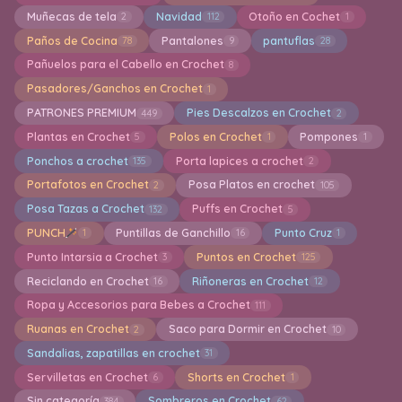
Muñecas de tela
Navidad
Otoño en Cochet
2
112
1
Paños de Cocina
Pantalones
pantuflas
78
9
28
Pañuelos para el Cabello en Crochet
8
Pasadores/Ganchos en Crochet
1
PATRONES PREMIUM
Pies Descalzos en Crochet
449
2
Plantas en Crochet
Polos en Crochet
Pompones
5
1
1
Ponchos a crochet
Porta lapices a crochet
135
2
Portafotos en Crochet
Posa Platos en crochet
2
105
Posa Tazas a Crochet
Puffs en Crochet
132
5
PUNCH
Puntillas de Ganchillo
Punto Cruz
1
16
1
Punto Intarsia a Crochet
Puntos en Crochet
3
125
Reciclando en Crochet
Riñoneras en Crochet
16
12
Ropa y Accesorios para Bebes a Crochet
111
Ruanas en Crochet
Saco para Dormir en Crochet
2
10
Sandalias, zapatillas en crochet
31
Servilletas en Crochet
Shorts en Crochet
6
1
Sin categoría
Sombreros en Crochet
384
62