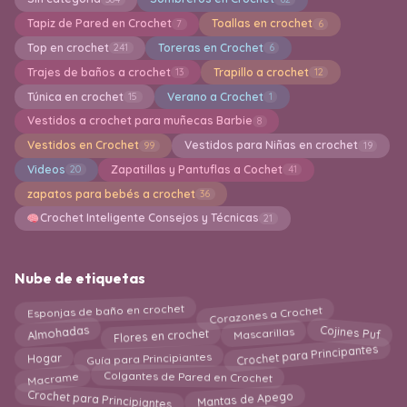
Tapiz de Pared en Crochet
Toallas en crochet
7
6
Top en crochet
Toreras en Crochet
241
6
Trajes de baños a crochet
Trapillo a crochet
13
12
Túnica en crochet
Verano a Crochet
15
1
Vestidos a crochet para muñecas Barbie
8
Vestidos en Crochet
Vestidos para Niñas en crochet
99
19
Videos
Zapatillas y Pantuflas a Cochet
20
41
zapatos para bebés a crochet
36
Crochet Inteligente Consejos y Técnicas
21
Nube de etiquetas
Corazones a Crochet
Esponjas de baño en crochet
Flores en crochet
Almohadas
Cojines Puf
Mascarillas
Crochet para Principantes
Hogar
Guía para Principiantes
Macrame
Colgantes de Pared en Crochet
Crochet para Principiantes
Mantas de Apego