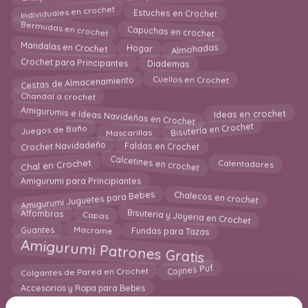
Individuales en crochet
Estuches en Crochet
Bermudas en crochet
Capuchas en crochet
Mandalas en Crochet
Almohadas
Hogar
Crochet para Principantes
Diademas
Cestas de Almacenamiento
Cuellos en Crochet
Chandal a crochet
Amigurumis e Ideas Navideñas en Crochet
Ideas en crochet
Bisutería en Crochet
Juegos de Baño
Mascarillas
Crochet Navidadeño
Faldas en Crochet
Calcetines en crochet
Calentadores
Chal en Crochet
Amigurumi para Principiantes
Amigurumi Juguetes para Bebes
Chalecos en crochet
Bisuteria y Joyeria en Crochet
Alfombras
Capas
Macrame
Guantes
Fundas para Tazas
Amigurumi Patrones Gratis
Colgantes de Pared en Crochet
Cojines Puf
Accesorios y Ropa para Bebes