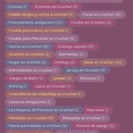
Estolas
Estuches en Crochet
3
32
Faldas largas y cortas a crochet
Flores en crochet
47
156
Free patterns amigurumi
Fundas en Crochet
2192
64
Fundas para Libros en Crochet
3
Fundas para Macetas en Crochet
26
Gorros en crochet
Grannys square
280
220
Guantes en crochet
Guirnaldas
32
12
Hogar en crochet
Holiday
Ideas en crochet
41
211
204
Indiviaduales en crochet
Jersey en Crochet
7
118
Juegos de Baño
Jumper
Kimonos
12
10
5
Knitting
Lazos en Crochet
1
2
Limpiadoras de maquillaje en crochet
4
Llaveros Amigurumis
11
Los Mejores 25 Patrones en Crochet
Macrame
4
4
Mandalas en Crochet
Manoplas en Crochet
158
5
Manta para Bebes a crochet
Mantas de Apego
190
112