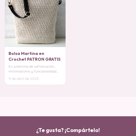
Bolsa Martina en
Crochet PATRON GRATIS
Es sinónimo de sofisticación,
minimalismo y funcionalidad.
Combina con todo, desde looks
9 de abril de 2025
casuales ha
¿Te gusta? ¡Compártelo!