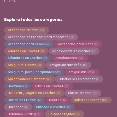
Buscar
Explora todas las categorías
Accesorios crochet
319
Accesorios en Crochet para Mascotas
57
Accesorios para bebes
Accesorios para niñas
62
61
Adornos en Crochet
Agarraderas en crochet
20
21
Alfombras en Crochet
Almohadones
99
248
Amigurumi Gnomo
Amigurumi Navideño
20
80
Amigurumi para Principiantes
Amigurumis
539
2491
Aplicaciones en crochet
Bandoleras en crochet
60
5
Bermudas
Bikinis en Crochet
3
27
Bisuteria y Joyeria en Crochet
Blusas crochet
89
111
Boinas en Crochet
Boleros
Bolsa en Crochet
12
14
842
Bordados
Bufanda a crochet
12
32
Bufandas Knitting
Calcados tejidos
15
19