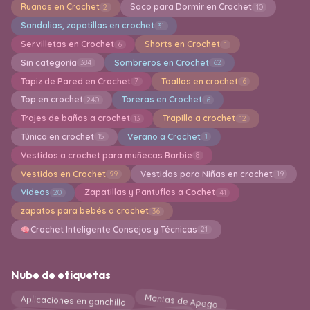
Ruanas en Crochet
Saco para Dormir en Crochet
2
10
Sandalias, zapatillas en crochet
31
Servilletas en Crochet
Shorts en Crochet
6
1
Sin categoría
Sombreros en Crochet
384
62
Tapiz de Pared en Crochet
Toallas en crochet
7
6
Top en crochet
Toreras en Crochet
240
6
Trajes de baños a crochet
Trapillo a crochet
13
12
Túnica en crochet
Verano a Crochet
15
1
Vestidos a crochet para muñecas Barbie
8
Vestidos en Crochet
Vestidos para Niñas en crochet
99
19
Videos
Zapatillas y Pantuflas a Cochet
20
41
zapatos para bebés a crochet
36
Crochet Inteligente Consejos y Técnicas
21
Nube de etiquetas
Mantas de Apego
Aplicaciones en ganchillo