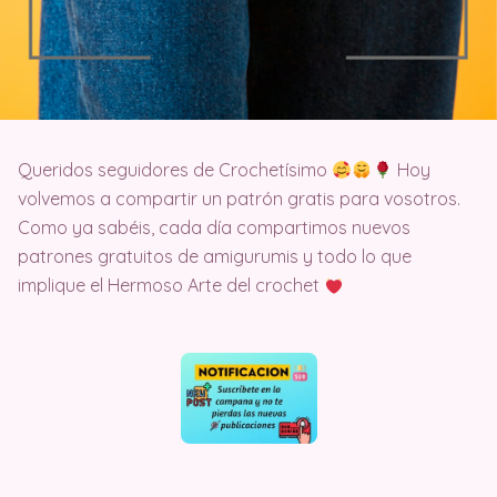
Queridos seguidores de Crochetísimo
Hoy
volvemos a compartir un patrón gratis para vosotros.
Como ya sabéis, cada día compartimos nuevos
patrones gratuitos de amigurumis y todo lo que
implique el Hermoso Arte del crochet