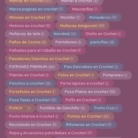
Mantas en crochet
Mantel a crochet
877
41
Marca paginas en crochet
Mascarillas
11
1
Mitones en Crochet
Mochila
Monederos
30
17
35
Motivos en crochet
Muñecas Amigurumi
85
144
Muñecas de tela
Navidad
Otoño en Cochet
2
112
1
Paños de Cocina
Pantalones
pantuflas
78
9
28
Pañuelos para el Cabello en Crochet
8
Pasadores/Ganchos en Crochet
1
PATRONES PREMIUM
Pies Descalzos en Crochet
449
2
Plantas en Crochet
Polos en Crochet
Pompones
5
1
1
Ponchos a crochet
Porta lapices a crochet
135
2
Portafotos en Crochet
Posa Platos en crochet
2
106
Posa Tazas a Crochet
Puffs en Crochet
133
5
PUNCH
Puntillas de Ganchillo
Punto Cruz
1
16
1
Punto Intarsia a Crochet
Puntos en Crochet
3
125
Reciclando en Crochet
Riñoneras en Crochet
16
12
Ropa y Accesorios para Bebes a Crochet
111