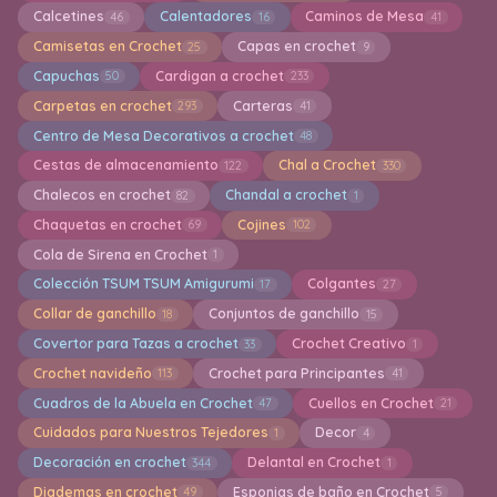
Calcetines
Calentadores
Caminos de Mesa
46
16
41
Camisetas en Crochet
Capas en crochet
25
9
Capuchas
Cardigan a crochet
50
233
Carpetas en crochet
Carteras
293
41
Centro de Mesa Decorativos a crochet
48
Cestas de almacenamiento
Chal a Crochet
122
330
Chalecos en crochet
Chandal a crochet
82
1
Chaquetas en crochet
Cojines
69
102
Cola de Sirena en Crochet
1
Colección TSUM TSUM Amigurumi
Colgantes
17
27
Collar de ganchillo
Conjuntos de ganchillo
18
15
Covertor para Tazas a crochet
Crochet Creativo
33
1
Crochet navideño
Crochet para Principantes
113
41
Cuadros de la Abuela en Crochet
Cuellos en Crochet
47
21
Cuidados para Nuestros Tejedores
Decor
1
4
Decoración en crochet
Delantal en Crochet
344
1
Diademas en crochet
Esponjas de baño en Crochet
49
5