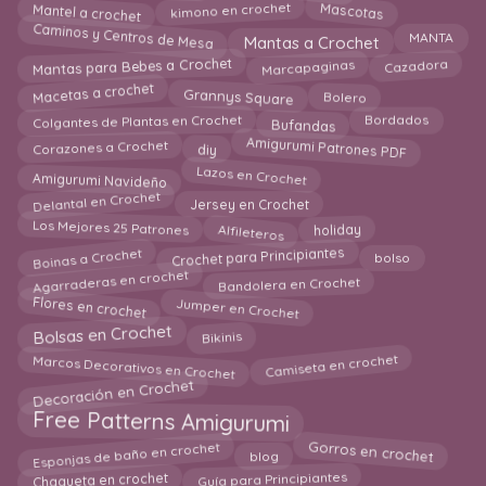
Mantel a crochet
Mascotas
kimono en crochet
Caminos y Centros de Mesa
Mantas a Crochet
MANTA
Marcapaginas
Mantas para Bebes a Crochet
Cazadora
Macetas a crochet
Grannys Square
Bolero
Colgantes de Plantas en Crochet
Bufandas
Bordados
Corazones a Crochet
Amigurumi Patrones PDF
diy
Lazos en Crochet
Amigurumi Navideño
Delantal en Crochet
Jersey en Crochet
Alfileteros
Los Mejores 25 Patrones
holiday
Boinas a Crochet
Crochet para Principiantes
bolso
Agarraderas en crochet
Bandolera en Crochet
Flores en crochet
Jumper en Crochet
Bolsas en Crochet
Bikinis
Marcos Decorativos en Crochet
Camiseta en crochet
Decoración en Crochet
Free Patterns Amigurumi
Gorros en crochet
Esponjas de baño en crochet
blog
Chaqueta en crochet
Guía para Principiantes