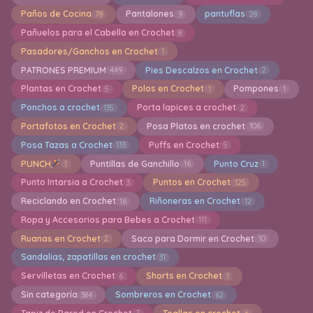
Paños de Cocina
Pantalones
pantuflas
78
9
28
Pañuelos para el Cabello en Crochet
8
Pasadores/Ganchos en Crochet
1
PATRONES PREMIUM
Pies Descalzos en Crochet
449
2
Plantas en Crochet
Polos en Crochet
Pompones
5
1
1
Ponchos a crochet
Porta lapices a crochet
135
2
Portafotos en Crochet
Posa Platos en crochet
2
106
Posa Tazas a Crochet
Puffs en Crochet
133
5
PUNCH
Puntillas de Ganchillo
Punto Cruz
1
16
1
Punto Intarsia a Crochet
Puntos en Crochet
3
125
Reciclando en Crochet
Riñoneras en Crochet
16
12
Ropa y Accesorios para Bebes a Crochet
111
Ruanas en Crochet
Saco para Dormir en Crochet
2
10
Sandalias, zapatillas en crochet
31
Servilletas en Crochet
Shorts en Crochet
6
1
Sin categoría
Sombreros en Crochet
384
62