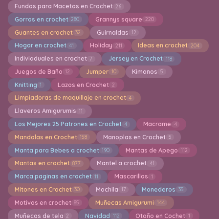
Fundas para Macetas en Crochet
26
Gorros en crochet
Grannys square
280
220
Guantes en crochet
Guirnaldas
32
12
Hogar en crochet
Holiday
Ideas en crochet
41
211
204
Indiviaduales en crochet
Jersey en Crochet
7
118
Juegos de Baño
Jumper
Kimonos
12
10
5
Knitting
Lazos en Crochet
1
2
Limpiadoras de maquillaje en crochet
4
Llaveros Amigurumis
11
Los Mejores 25 Patrones en Crochet
Macrame
4
4
Mandalas en Crochet
Manoplas en Crochet
158
5
Manta para Bebes a crochet
Mantas de Apego
190
112
Mantas en crochet
Mantel a crochet
877
41
Marca paginas en crochet
Mascarillas
11
1
Mitones en Crochet
Mochila
Monederos
30
17
35
Motivos en crochet
Muñecas Amigurumi
85
144
Muñecas de tela
Navidad
Otoño en Cochet
2
112
1