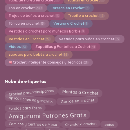
Tapiz de Pared en Crochet
Toallas en crochet
7
6
Top en crochet
Toreras en Crochet
240
6
Trajes de baños a crochet
Trapillo a crochet
13
12
Túnica en crochet
Verano a Crochet
15
1
Vestidos a crochet para muñecas Barbie
8
Vestidos en Crochet
Vestidos para Niñas en crochet
99
19
Videos
Zapatillas y Pantuflas a Cochet
20
41
zapatos para bebés a crochet
36
Crochet Inteligente Consejos y Técnicas
21
Nube de etiquetas
Crochet para Principantes
Mantas a Crochet
Aplicaciones en ganchillo
Gorros en crochet
Fundas para Tazas
Amigurumi Patrones Gratis
Caminos y Centros de Mesa
Chandal a crochet
bolso