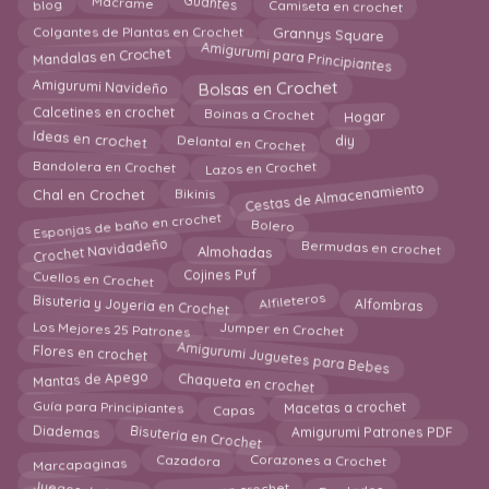
blog
Guantes
Macrame
Camiseta en crochet
Colgantes de Plantas en Crochet
Grannys Square
Amigurumi para Principiantes
Mandalas en Crochet
Amigurumi Navideño
Bolsas en Crochet
Calcetines en crochet
Hogar
Boinas a Crochet
Ideas en crochet
Delantal en Crochet
diy
Lazos en Crochet
Bandolera en Crochet
Cestas de Almacenamiento
Chal en Crochet
Bikinis
Esponjas de baño en crochet
Bolero
Crochet Navidadeño
Bermudas en crochet
Almohadas
Cuellos en Crochet
Cojines Puf
Bisuteria y Joyeria en Crochet
Alfombras
Alfileteros
Los Mejores 25 Patrones
Jumper en Crochet
Amigurumi Juguetes para Bebes
Flores en crochet
Chaqueta en crochet
Mantas de Apego
Macetas a crochet
Capas
Guía para Principiantes
Bisutería en Crochet
Diademas
Amigurumi Patrones PDF
Cazadora
Corazones a Crochet
Marcapaginas
Juegos de Baño
kimono en crochet
Bordados