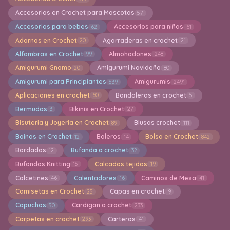
Accesorios en Crochet para Mascotas
57
Accesorios para bebes
Accesorios para niñas
62
61
Adornos en Crochet
Agarraderas en crochet
20
21
Alfombras en Crochet
Almohadones
99
248
Amigurumi Gnomo
Amigurumi Navideño
20
80
Amigurumi para Principiantes
Amigurumis
539
2491
Aplicaciones en crochet
Bandoleras en crochet
60
5
Bermudas
Bikinis en Crochet
3
27
Bisuteria y Joyeria en Crochet
Blusas crochet
89
111
Boinas en Crochet
Boleros
Bolsa en Crochet
12
14
842
Bordados
Bufanda a crochet
12
32
Bufandas Knitting
Calcados tejidos
15
19
Calcetines
Calentadores
Caminos de Mesa
46
16
41
Camisetas en Crochet
Capas en crochet
25
9
Capuchas
Cardigan a crochet
50
233
Carpetas en crochet
Carteras
293
41