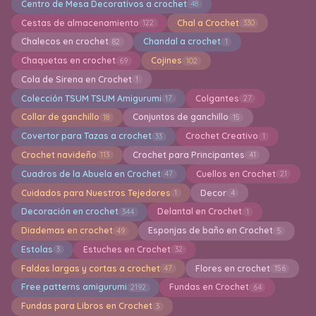
Centro de Mesa Decorativos a crochet
48
Cestas de almacenamiento
Chal a Crochet
122
330
Chalecos en crochet
Chandal a crochet
82
1
Chaquetas en crochet
Cojines
69
102
Cola de Sirena en Crochet
1
Colección TSUM TSUM Amigurumi
Colgantes
17
27
Collar de ganchillo
Conjuntos de ganchillo
18
15
Covertor para Tazas a crochet
Crochet Creativo
33
1
Crochet navideño
Crochet para Principantes
113
41
Cuadros de la Abuela en Crochet
Cuellos en Crochet
47
21
Cuidados para Nuestros Tejedores
Decor
1
4
Decoración en crochet
Delantal en Crochet
344
1
Diademas en crochet
Esponjas de baño en Crochet
49
5
Estolas
Estuches en Crochet
3
32
Faldas largas y cortas a crochet
Flores en crochet
47
156
Free patterns amigurumi
Fundas en Crochet
2192
64
Fundas para Libros en Crochet
3