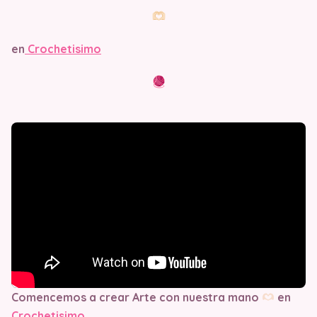
en
Crochetisimo
Comencemos a crear Arte con nuestra mano
en
Crochetisimo