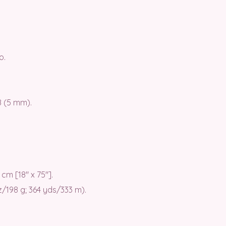
o.
 (5 mm).
cm [18″ x 75″].
z/198 g; 364 yds/333 m).