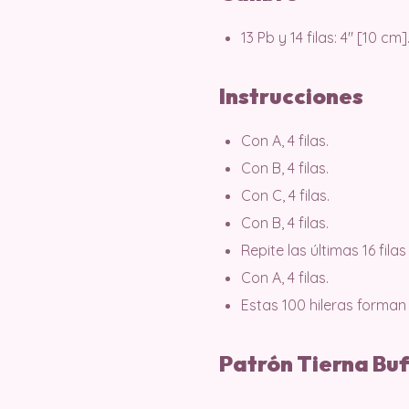
13 Pb y 14 filas: 4″ [10 cm]
Instrucciones
Con A, 4 filas.
Con B, 4 filas.
Con C, 4 filas.
Con B, 4 filas.
Repite las últimas 16 fila
Con A, 4 filas.
Estas 100 hileras forman 
Patrón Tierna Bu