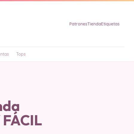
Patrones
Tienda
Etiquetas
ntas
Tops
nda
 FÁCIL