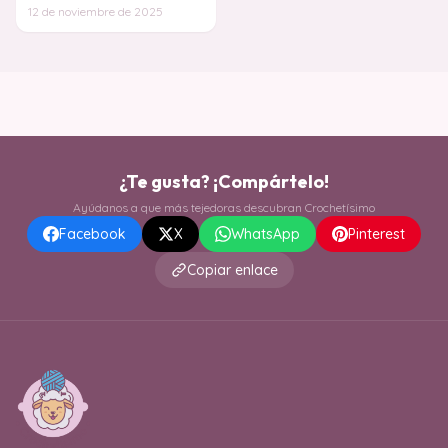
de crear una pieza única y
12 de noviembre de 2025
personali
¿Te gusta? ¡Compártelo!
Ayúdanos a que más tejedoras descubran Crochetísimo
Facebook
X
WhatsApp
Pinterest
Copiar enlace