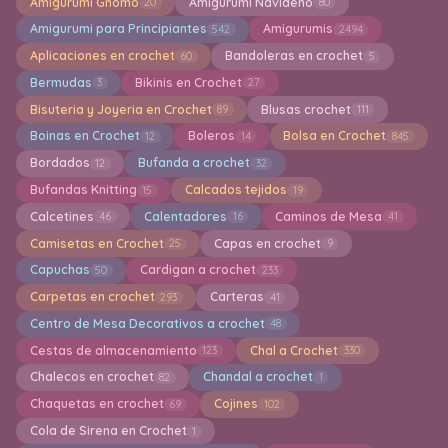
Amigurumi Gnomo
Amigurumi Navideño
20
80
Amigurumi para Principiantes
Amigurumis
542
2494
Aplicaciones en crochet
Bandoleras en crochet
60
5
Bermudas
Bikinis en Crochet
3
27
Bisuteria y Joyeria en Crochet
Blusas crochet
89
111
Boinas en Crochet
Boleros
Bolsa en Crochet
12
14
845
Bordados
Bufanda a crochet
12
32
Bufandas Knitting
Calcados tejidos
15
19
Calcetines
Calentadores
Caminos de Mesa
46
16
41
Camisetas en Crochet
Capas en crochet
25
9
Capuchas
Cardigan a crochet
50
233
Carpetas en crochet
Carteras
293
41
Centro de Mesa Decorativos a crochet
48
Cestas de almacenamiento
Chal a Crochet
123
330
Chalecos en crochet
Chandal a crochet
82
1
Chaquetas en crochet
Cojines
69
102
Cola de Sirena en Crochet
1