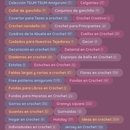
Colección TSUM TSUM Amigurumi
Colgantes
17
27
Collar de ganchillo
Conjuntos de ganchillo
17
15
Covertor para Tazas a crochet
Crochet Creativo
33
1
Crochet navideño
Crochet para Principantes
113
41
Cuadros de la Abuela en Crochet
Cuellos en Crochet
49
20
Cuidados para Nuestros Tejedores
Decor
1
4
Decoración en crochet
Delantal en Crochet
344
1
Diademas en crochet
Esponjas de baño en Crochet
49
5
Estolas
Estuches en Crochet
3
32
Faldas largas y cortas a crochet
Flores en crochet
47
156
Free patterns amigurumi
Fundas en Crochet
2195
64
Fundas para Libros en Crochet
3
Fundas para Macetas en Crochet
26
Gorros en crochet
Grannys square
282
222
Guantes en crochet
Guirnaldas
32
12
Hogar en crochet
Holiday
Ideas en crochet
41
211
204
Indiviaduales en crochet
Jersey en Crochet
6
118