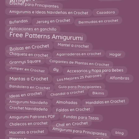
Crochet para Principiantes
Amigurumis e Ideas Navideñas en Crochet
Cazadora
Jersey en Crochet
Bufandas
Bermudas en crochet
Aplicaciones en ganchillo
Free Patterns Amigurumi
Bolsas en Crochet
Mantel a crochet
Hogar
Agarraderas en crochet
Chaqueta en crochet
Colgantes de Plantas en Crochet
Grannys Square
Jumper en Crochet
Accesorios y Ropa para Bebes
diy
Los Mejores 25 Patrones
Mantas a Crochet
Alfombras
Bandolera en Crochet
Guía para Principiantes
Chandal a crochet
Ideas en crochet
Bikinis
Amigurumi Navideño
Almohadas
Mandalas en Crochet
Crochet Navidadeño
Faldas en Crochet
Fundas para Tazas
Amigurumi Patrones PDF
Chal en Crochet
Chalecos en crochet
Amigurumi para Principiantes
Macetas a crochet
blog