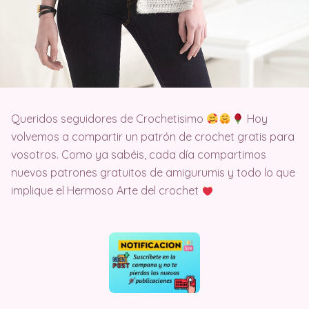
Queridos seguidores de Crochetisimo
Hoy
volvemos a compartir un patrón de crochet gratis para
vosotros. Como ya sabéis, cada día compartimos
nuevos patrones gratuitos de amigurumis y todo lo que
implique el Hermoso Arte del crochet