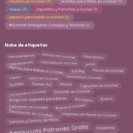
Vestidos en Crochet
Vestidos para Niñas en crochet
99
19
Videos
Zapatillas y Pantuflas a Cochet
20
41
zapatos para bebés a crochet
36
Crochet Inteligente Consejos y Técnicas
21
Nube de etiquetas
Marcapaginas
kimono en crochet
Mascarillas
Camiseta en crochet
Calentadores
bolso
Mantas para Bebes a Crochet
holiday
Flores en crochet
Delantal en Crochet
Lazos en Crochet
Capas
Cojines Puf
Guantes
MANTA
Capuchas en crochet
Corazones a Crochet
Estuches en Crochet
Amigurumi Juguetes para Bebes
Bolero
Bordados
Calcetines en crochet
Boinas a Crochet
Decoración en Crochet
Colgantes de Pared en Crochet
Caminos y Centros de Mesa
Amigurumi Patrones Gratis
Diademas