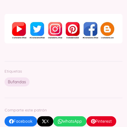
Etiquetas
Bufandas
Comparte este patrón
Facebook
X
WhatsApp
Pinterest