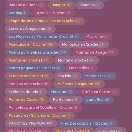
Juegos de Baño
Jumper
Kimonos
12
10
5
Knitting
Lazos en Crochet
1
2
Limpiadoras de maquillaje en crochet
4
Llaveros Amigurumis
13
Los Mejores 25 Patrones en Crochet
Macrame
4
4
Mandalas en Crochet
Manoplas en Crochet
158
5
Manta para Bebes a crochet
Mantas de Apego
190
112
Mantas en crochet
Mantel a crochet
878
40
Marca paginas en crochet
Mascarillas
11
1
Mitones en Crochet
Mochila
Monederos
30
17
35
Motivos en crochet
Muñecas Amigurumi
85
145
Muñecas de tela
Navidad
Otoño en Cochet
2
112
1
Paños de Cocina
Pantalones
pantuflas
78
9
28
Pañuelos para el Cabello en Crochet
8
Pasadores/Ganchos en Crochet
1
PATRONES PREMIUM
Pies Descalzos en Crochet
449
2
Plantas en Crochet
Polos en Crochet
Pompones
5
1
1