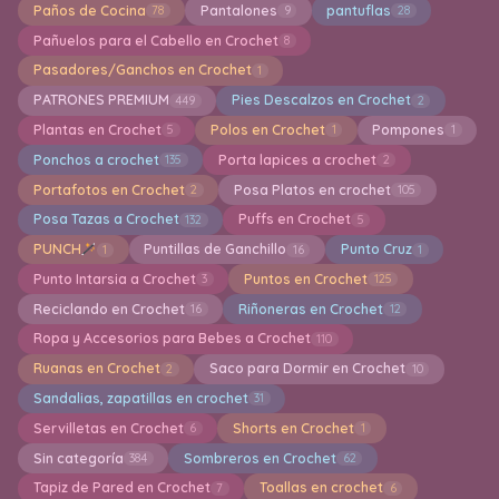
Paños de Cocina
Pantalones
pantuflas
78
9
28
Pañuelos para el Cabello en Crochet
8
Pasadores/Ganchos en Crochet
1
PATRONES PREMIUM
Pies Descalzos en Crochet
449
2
Plantas en Crochet
Polos en Crochet
Pompones
5
1
1
Ponchos a crochet
Porta lapices a crochet
135
2
Portafotos en Crochet
Posa Platos en crochet
2
105
Posa Tazas a Crochet
Puffs en Crochet
132
5
PUNCH
Puntillas de Ganchillo
Punto Cruz
1
16
1
Punto Intarsia a Crochet
Puntos en Crochet
3
125
Reciclando en Crochet
Riñoneras en Crochet
16
12
Ropa y Accesorios para Bebes a Crochet
110
Ruanas en Crochet
Saco para Dormir en Crochet
2
10
Sandalias, zapatillas en crochet
31
Servilletas en Crochet
Shorts en Crochet
6
1
Sin categoría
Sombreros en Crochet
384
62
Tapiz de Pared en Crochet
Toallas en crochet
7
6