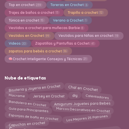
Top en crochet
Toreras en Crochet
239
6
Trajes de baños a crochet
Trapillo a crochet
13
12
Túnica en crochet
Verano a Crochet
15
1
Vestidos a crochet para muñecas Barbie
8
Vestidos en Crochet
Vestidos para Niñas en crochet
99
19
Videos
Zapatillas y Pantuflas a Cochet
20
41
zapatos para bebés a crochet
36
Crochet Inteligente Consejos y Técnicas
21
Nube de etiquetas
Chal en Crochet
Bisuteria y Joyeria en Crochet
Calentadores
Macrame
diy
Jersey en Crochet
Bandolera en Crochet
Amigurumi Juguetes para Bebes
Marcos Decorativos en Crochet
Guía para Principiantes
Esponjas de baño en crochet
Los Mejores 25 Patrones
Capuchas en crochet