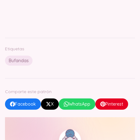
Etiquetas
Bufandas
Comparte este patrón
Facebook
X
WhatsApp
Pinterest