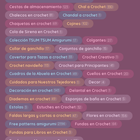
Cestas de almacenamiento
Chal a Crochet
123
330
Chalecos en crochet
Chandal a crochet
81
1
Chaquetas en crochet
Cojines
69
102
Cola de Sirena en Crochet
1
Colección TSUM TSUM Amigurumi
Colgantes
17
27
Collar de ganchillo
Conjuntos de ganchillo
17
15
Covertor para Tazas a crochet
Crochet Creativo
33
1
Crochet navideño
Crochet para Principantes
113
41
Cuadros de la Abuela en Crochet
Cuellos en Crochet
49
20
Cuidados para Nuestros Tejedores
Decor
1
4
Decoración en crochet
Delantal en Crochet
343
1
Diademas en crochet
Esponjas de baño en Crochet
49
5
Estolas
Estuches en Crochet
3
32
Faldas largas y cortas a crochet
Flores en crochet
47
156
Free patterns amigurumi
Fundas en Crochet
2194
64
Fundas para Libros en Crochet
3