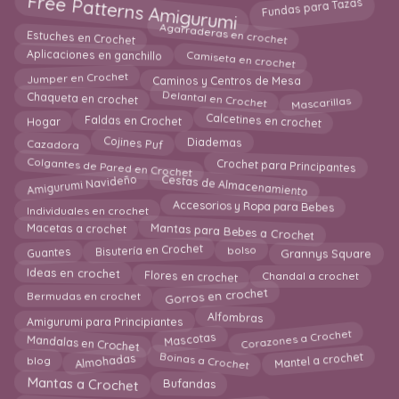
Free Patterns Amigurumi
Fundas para Tazas
Agarraderas en crochet
Estuches en Crochet
Camiseta en crochet
Aplicaciones en ganchillo
Caminos y Centros de Mesa
Jumper en Crochet
Delantal en Crochet
Mascarillas
Chaqueta en crochet
Calcetines en crochet
Faldas en Crochet
Hogar
Cazadora
Cojines Puf
Diademas
Colgantes de Pared en Crochet
Crochet para Principantes
Cestas de Almacenamiento
Amigurumi Navideño
Individuales en crochet
Accesorios y Ropa para Bebes
Mantas para Bebes a Crochet
Macetas a crochet
Bisutería en Crochet
Grannys Square
Guantes
bolso
Flores en crochet
Ideas en crochet
Chandal a crochet
Gorros en crochet
Bermudas en crochet
Amigurumi para Principiantes
Alfombras
Mandalas en Crochet
Corazones a Crochet
Mascotas
Almohadas
Boinas a Crochet
Mantel a crochet
blog
Mantas a Crochet
Bufandas