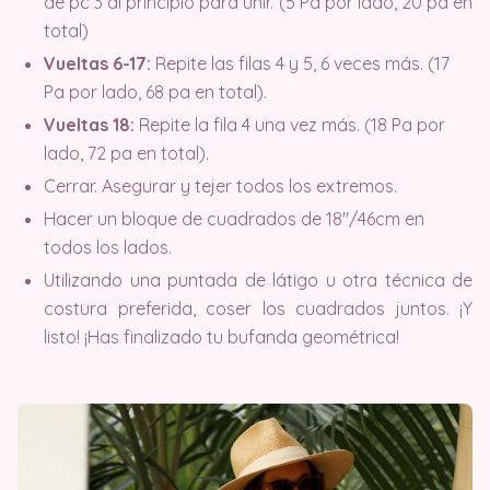
de pc 3 al principio para unir. (5 Pa por lado, 20 pa en
total)
Vueltas 6-17:
Repite las filas 4 y 5, 6 veces más. (17
Pa por lado, 68 pa en total).
Vueltas 18:
Repite la fila 4 una vez más. (18 Pa por
lado, 72 pa en total).
Cerrar. Asegurar y tejer todos los extremos.
Hacer un bloque de cuadrados de 18″/46cm en
todos los lados.
Utilizando una puntada de látigo u otra técnica de
costura preferida, coser los cuadrados juntos. ¡Y
listo! ¡Has finalizado tu bufanda geométrica!