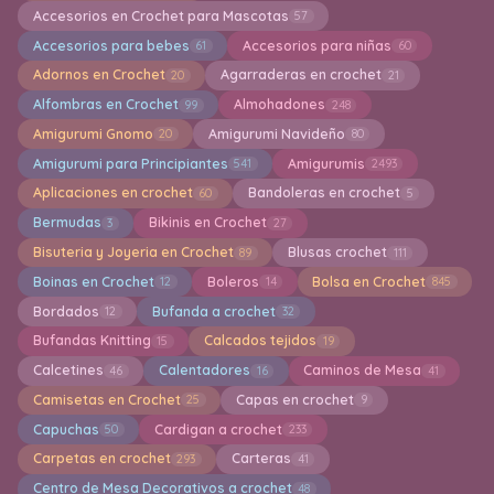
Accesorios en Crochet para Mascotas
57
Accesorios para bebes
Accesorios para niñas
61
60
Adornos en Crochet
Agarraderas en crochet
20
21
Alfombras en Crochet
Almohadones
99
248
Amigurumi Gnomo
Amigurumi Navideño
20
80
Amigurumi para Principiantes
Amigurumis
541
2493
Aplicaciones en crochet
Bandoleras en crochet
60
5
Bermudas
Bikinis en Crochet
3
27
Bisuteria y Joyeria en Crochet
Blusas crochet
89
111
Boinas en Crochet
Boleros
Bolsa en Crochet
12
14
845
Bordados
Bufanda a crochet
12
32
Bufandas Knitting
Calcados tejidos
15
19
Calcetines
Calentadores
Caminos de Mesa
46
16
41
Camisetas en Crochet
Capas en crochet
25
9
Capuchas
Cardigan a crochet
50
233
Carpetas en crochet
Carteras
293
41
Centro de Mesa Decorativos a crochet
48