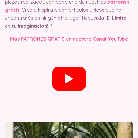
piezas realizadas con cada uno de nuestros
patrones
gratis
. Crea e inspírate con artículos únicos que no
encontrarás en ningún otro lugar. Recuerda
¡El Límite
es tu Imaginación!
?
Más PATRONES GRATIS en nuestro Canal YouTube