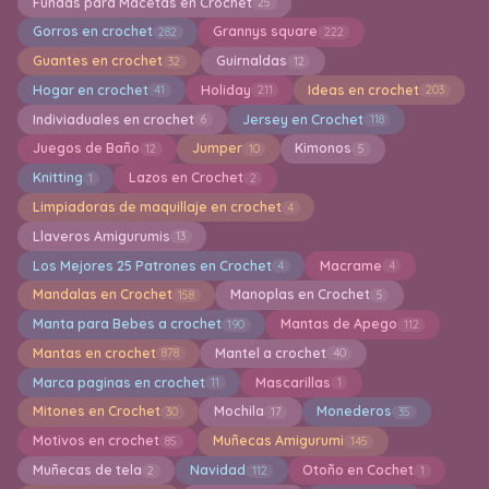
Fundas para Macetas en Crochet
25
Gorros en crochet
Grannys square
282
222
Guantes en crochet
Guirnaldas
32
12
Hogar en crochet
Holiday
Ideas en crochet
41
211
203
Indiviaduales en crochet
Jersey en Crochet
6
118
Juegos de Baño
Jumper
Kimonos
12
10
5
Knitting
Lazos en Crochet
1
2
Limpiadoras de maquillaje en crochet
4
Llaveros Amigurumis
13
Los Mejores 25 Patrones en Crochet
Macrame
4
4
Mandalas en Crochet
Manoplas en Crochet
158
5
Manta para Bebes a crochet
Mantas de Apego
190
112
Mantas en crochet
Mantel a crochet
878
40
Marca paginas en crochet
Mascarillas
11
1
Mitones en Crochet
Mochila
Monederos
30
17
35
Motivos en crochet
Muñecas Amigurumi
85
145
Muñecas de tela
Navidad
Otoño en Cochet
2
112
1