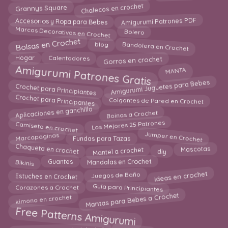
Chalecos en crochet
Grannys Square
Accesorios y Ropa para Bebes
Amigurumi Patrones PDF
Marcos Decorativos en Crochet
Bolero
Bolsas en Crochet
Bandolera en Crochet
blog
Gorros en crochet
Hogar
Calentadores
Amigurumi Patrones Gratis
MANTA
Amigurumi Juguetes para Bebes
Crochet para Principiantes
Crochet para Principantes
Colgantes de Pared en Crochet
Aplicaciones en ganchillo
Boinas a Crochet
Camiseta en crochet
Los Mejores 25 Patrones
Jumper en Crochet
Fundas para Tazas
Marcapaginas
Chaqueta en crochet
Mantel a crochet
diy
Mascotas
Mandalas en Crochet
Bikinis
Guantes
Ideas en crochet
Estuches en Crochet
Juegos de Baño
Guía para Principiantes
Corazones a Crochet
Mantas para Bebes a Crochet
kimono en crochet
Free Patterns Amigurumi