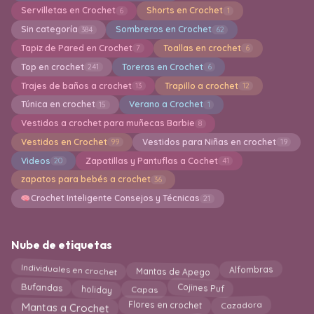
Servilletas en Crochet
Shorts en Crochet
6
1
Sin categoría
Sombreros en Crochet
384
62
Tapiz de Pared en Crochet
Toallas en crochet
7
6
Top en crochet
Toreras en Crochet
241
6
Trajes de baños a crochet
Trapillo a crochet
13
12
Túnica en crochet
Verano a Crochet
15
1
Vestidos a crochet para muñecas Barbie
8
Vestidos en Crochet
Vestidos para Niñas en crochet
99
19
Videos
Zapatillas y Pantuflas a Cochet
20
41
zapatos para bebés a crochet
36
Crochet Inteligente Consejos y Técnicas
21
Nube de etiquetas
Individuales en crochet
Alfombras
Mantas de Apego
Cojines Puf
holiday
Capas
Bufandas
Mantas a Crochet
Flores en crochet
Cazadora