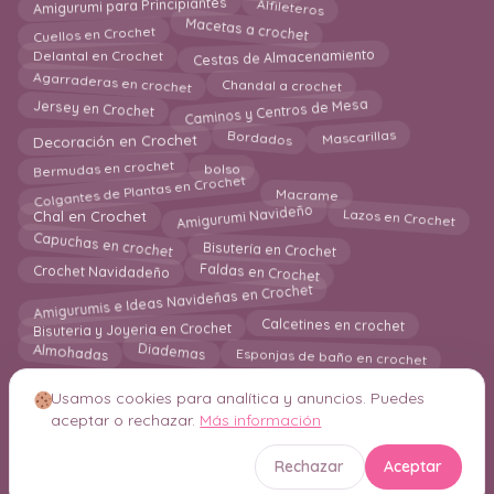
Alfileteros
Amigurumi para Principiantes
Macetas a crochet
Cuellos en Crochet
Cestas de Almacenamiento
Delantal en Crochet
Agarraderas en crochet
Chandal a crochet
Caminos y Centros de Mesa
Jersey en Crochet
Decoración en Crochet
Bordados
Mascarillas
Bermudas en crochet
bolso
Colgantes de Plantas en Crochet
Macrame
Amigurumi Navideño
Lazos en Crochet
Chal en Crochet
Capuchas en crochet
Bisutería en Crochet
Faldas en Crochet
Crochet Navidadeño
Amigurumis e Ideas Navideñas en Crochet
Bisuteria y Joyeria en Crochet
Calcetines en crochet
Esponjas de baño en crochet
Almohadas
Diademas
Usamos cookies para analítica y anuncios. Puedes
aceptar o rechazar.
Más información
© 2026 Crochetisimo. Todos los derechos reservados.
Rechazar
Aceptar