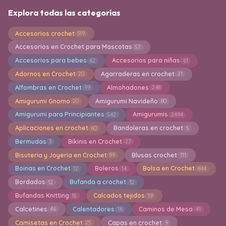
Explora todas las categorías
Accesorios crochet
319
Accesorios en Crochet para Mascotas
57
Accesorios para bebes
Accesorios para niñas
62
61
Adornos en Crochet
Agarraderas en crochet
20
21
Alfombras en Crochet
Almohadones
99
248
Amigurumi Gnomo
Amigurumi Navideño
20
80
Amigurumi para Principiantes
Amigurumis
542
2494
Aplicaciones en crochet
Bandoleras en crochet
60
5
Bermudas
Bikinis en Crochet
3
27
Bisuteria y Joyeria en Crochet
Blusas crochet
89
111
Boinas en Crochet
Boleros
Bolsa en Crochet
12
14
844
Bordados
Bufanda a crochet
12
32
Bufandas Knitting
Calcados tejidos
15
19
Calcetines
Calentadores
Caminos de Mesa
46
16
41
Camisetas en Crochet
Capas en crochet
25
9