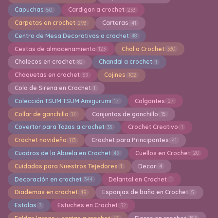
Capuchas
Cardigan a crochet
50
233
Carpetas en crochet
Carteras
293
41
Centro de Mesa Decorativos a crochet
48
Cestas de almacenamiento
Chal a Crochet
123
330
Chalecos en crochet
Chandal a crochet
82
1
Chaquetas en crochet
Cojines
69
102
Cola de Sirena en Crochet
1
Colección TSUM TSUM Amigurumi
Colgantes
17
27
Collar de ganchillo
Conjuntos de ganchillo
17
15
Covertor para Tazas a crochet
Crochet Creativo
33
1
Crochet navideño
Crochet para Principantes
113
41
Cuadros de la Abuela en Crochet
Cuellos en Crochet
49
20
Cuidados para Nuestros Tejedores
Decor
1
4
Decoración en crochet
Delantal en Crochet
344
1
Diademas en crochet
Esponjas de baño en Crochet
49
5
Estolas
Estuches en Crochet
3
32