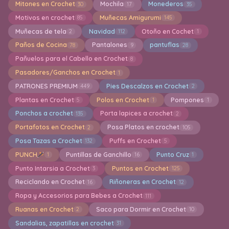
Mitones en Crochet
Mochila
Monederos
30
17
35
Motivos en crochet
Muñecas Amigurumi
85
145
Muñecas de tela
Navidad
Otoño en Cochet
2
112
1
Paños de Cocina
Pantalones
pantuflas
78
9
28
Pañuelos para el Cabello en Crochet
8
Pasadores/Ganchos en Crochet
1
PATRONES PREMIUM
Pies Descalzos en Crochet
449
2
Plantas en Crochet
Polos en Crochet
Pompones
5
1
1
Ponchos a crochet
Porta lapices a crochet
135
2
Portafotos en Crochet
Posa Platos en crochet
2
105
Posa Tazas a Crochet
Puffs en Crochet
132
5
PUNCH
Puntillas de Ganchillo
Punto Cruz
1
16
1
Punto Intarsia a Crochet
Puntos en Crochet
3
125
Reciclando en Crochet
Riñoneras en Crochet
16
12
Ropa y Accesorios para Bebes a Crochet
111
Ruanas en Crochet
Saco para Dormir en Crochet
2
10
Sandalias, zapatillas en crochet
31