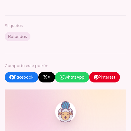
Etiquetas
Bufandas
Comparte este patrón
Facebook
X
WhatsApp
Pinterest