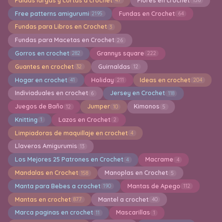
Faldas largas y cortas a crochet
Flores en crochet
47
156
Free patterns amigurumi
Fundas en Crochet
2195
64
Fundas para Libros en Crochet
3
Fundas para Macetas en Crochet
26
Gorros en crochet
Grannys square
282
222
Guantes en crochet
Guirnaldas
32
12
Hogar en crochet
Holiday
Ideas en crochet
41
211
204
Indiviaduales en crochet
Jersey en Crochet
6
118
Juegos de Baño
Jumper
Kimonos
12
10
5
Knitting
Lazos en Crochet
1
2
Limpiadoras de maquillaje en crochet
4
Llaveros Amigurumis
13
Los Mejores 25 Patrones en Crochet
Macrame
4
4
Mandalas en Crochet
Manoplas en Crochet
158
5
Manta para Bebes a crochet
Mantas de Apego
190
112
Mantas en crochet
Mantel a crochet
877
40
Marca paginas en crochet
Mascarillas
11
1