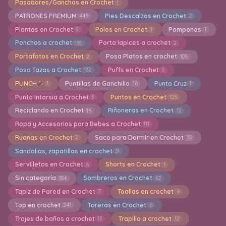
Pasadores/Ganchos en Crochet
1
PATRONES PREMIUM
Pies Descalzos en Crochet
449
2
Plantas en Crochet
Polos en Crochet
Pompones
5
1
1
Ponchos a crochet
Porta lapices a crochet
135
2
Portafotos en Crochet
Posa Platos en crochet
2
105
Posa Tazas a Crochet
Puffs en Crochet
132
5
PUNCH
Puntillas de Ganchillo
Punto Cruz
1
16
1
Punto Intarsia a Crochet
Puntos en Crochet
3
125
Reciclando en Crochet
Riñoneras en Crochet
16
12
Ropa y Accesorios para Bebes a Crochet
111
Ruanas en Crochet
Saco para Dormir en Crochet
2
10
Sandalias, zapatillas en crochet
31
Servilletas en Crochet
Shorts en Crochet
6
1
Sin categoría
Sombreros en Crochet
384
62
Tapiz de Pared en Crochet
Toallas en crochet
7
6
Top en crochet
Toreras en Crochet
241
6
Trajes de baños a crochet
Trapillo a crochet
13
12