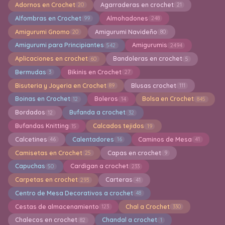
Adornos en Crochet
Agarraderas en crochet
20
21
Alfombras en Crochet
Almohadones
99
248
Amigurumi Gnomo
Amigurumi Navideño
20
80
Amigurumi para Principiantes
Amigurumis
542
2494
Aplicaciones en crochet
Bandoleras en crochet
60
5
Bermudas
Bikinis en Crochet
3
27
Bisuteria y Joyeria en Crochet
Blusas crochet
89
111
Boinas en Crochet
Boleros
Bolsa en Crochet
12
14
845
Bordados
Bufanda a crochet
12
32
Bufandas Knitting
Calcados tejidos
15
19
Calcetines
Calentadores
Caminos de Mesa
46
16
41
Camisetas en Crochet
Capas en crochet
25
9
Capuchas
Cardigan a crochet
50
233
Carpetas en crochet
Carteras
293
41
Centro de Mesa Decorativos a crochet
48
Cestas de almacenamiento
Chal a Crochet
123
330
Chalecos en crochet
Chandal a crochet
82
1