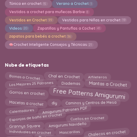
Túnica en crochet
Verano a Crochet
15
1
Vestidos a crochet para muñecas Barbie
8
Vestidos en Crochet
Vestidos para Niñas en crochet
99
19
Videos
Zapatillas y Pantuflas a Cochet
20
41
zapatos para bebés a crochet
36
Crochet Inteligente Consejos y Técnicas
21
Nube de etiquetas
Boinas a Crochet
Alfileteros
Chal en Crochet
Mantas a Crochet
Los Mejores 25 Patrones
Diademas
Free Patterns Amigurumi
Gorros en crochet
Caminos y Centros de Mesa
Macetas a crochet
diy
Amigurumi Patrones PDF
Calentadores
Esponjas de baño en crochet
Cuellos en Crochet
Amigurumi Navideño
Grannys Square
Mascarillas
Individuales en crochet
Chalecos en crochet