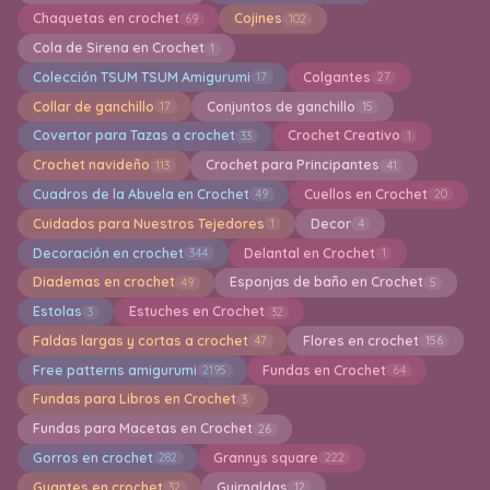
Chaquetas en crochet
Cojines
69
102
Cola de Sirena en Crochet
1
Colección TSUM TSUM Amigurumi
Colgantes
17
27
Collar de ganchillo
Conjuntos de ganchillo
17
15
Covertor para Tazas a crochet
Crochet Creativo
33
1
Crochet navideño
Crochet para Principantes
113
41
Cuadros de la Abuela en Crochet
Cuellos en Crochet
49
20
Cuidados para Nuestros Tejedores
Decor
1
4
Decoración en crochet
Delantal en Crochet
344
1
Diademas en crochet
Esponjas de baño en Crochet
49
5
Estolas
Estuches en Crochet
3
32
Faldas largas y cortas a crochet
Flores en crochet
47
156
Free patterns amigurumi
Fundas en Crochet
2195
64
Fundas para Libros en Crochet
3
Fundas para Macetas en Crochet
26
Gorros en crochet
Grannys square
282
222
Guantes en crochet
Guirnaldas
32
12