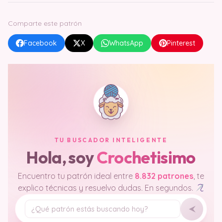
Comparte este patrón
Facebook
X
WhatsApp
Pinterest
TU BUSCADOR INTELIGENTE
Hola, soy
Crochetisimo
Encuentro tu patrón ideal entre
8.832 patrones
, te
explico técnicas y resuelvo dudas. En segundos.
Tu pregunta