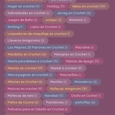
Hogar en crochet
Holiday
Ideas en crochet
41
211
204
Indiviaduales en crochet
Jersey en Crochet
6
118
Juegos de Baño
Jumper
Kimonos
12
10
5
Knitting
Lazos en Crochet
1
2
Limpiadoras de maquillaje en crochet
4
Llaveros Amigurumis
13
Los Mejores 25 Patrones en Crochet
Macrame
4
4
Mandalas en Crochet
Manoplas en Crochet
158
5
Manta para Bebes a crochet
Mantas de Apego
190
112
Mantas en crochet
Mantel a crochet
878
40
Marca paginas en crochet
Mascarillas
11
1
Mitones en Crochet
Mochila
Monederos
30
17
35
Motivos en crochet
Muñecas Amigurumi
85
145
Muñecas de tela
Navidad
Otoño en Cochet
2
112
1
Paños de Cocina
Pantalones
pantuflas
78
9
28
Pañuelos para el Cabello en Crochet
8