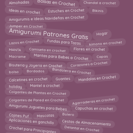
Bolsas en Crochet
Almohadas
Chandal a crochet
Ideas en crochet
Estuches en Crochet
Bikinis
Amigurumis e Ideas Navideñas en Crochet
Jumper en Crochet
Amigurumi Patrones Gratis
Hogar
Fundas para Tazas
Lazos en Crochet
kimono en crochet
Flores en crochet
Camiseta en crochet
MANTA
Mantas para Bebes a Crochet
Capas
Macrame
Corazones a Crochet
Bisuteria y Joyeria en Crochet
Bandolera en Crochet
Bordados
bolso
Mandalas en Crochet
Calcetines en crochet
Guantes
holiday
Mantel a crochet
Colgantes de Plantas en Crochet
Agarraderas en crochet
Colgantes de Pared en Crochet
Amigurumi Juguetes para Bebes
Capuchas en crochet
Cojines Puf
Mascotas
Bolero
Aplicaciones en ganchillo
Cestas de Almacenamiento
Crochet para Principiantes
Delantal en Crochet