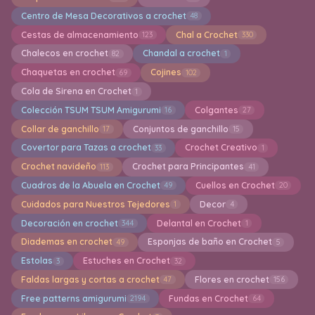
Centro de Mesa Decorativos a crochet
48
Cestas de almacenamiento
Chal a Crochet
123
330
Chalecos en crochet
Chandal a crochet
82
1
Chaquetas en crochet
Cojines
69
102
Cola de Sirena en Crochet
1
Colección TSUM TSUM Amigurumi
Colgantes
16
27
Collar de ganchillo
Conjuntos de ganchillo
17
15
Covertor para Tazas a crochet
Crochet Creativo
33
1
Crochet navideño
Crochet para Principantes
113
41
Cuadros de la Abuela en Crochet
Cuellos en Crochet
49
20
Cuidados para Nuestros Tejedores
Decor
1
4
Decoración en crochet
Delantal en Crochet
344
1
Diademas en crochet
Esponjas de baño en Crochet
49
5
Estolas
Estuches en Crochet
3
32
Faldas largas y cortas a crochet
Flores en crochet
47
156
Free patterns amigurumi
Fundas en Crochet
2194
64