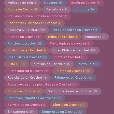
Muñecas de tela
Navidad
Otoño en Cochet
2
112
1
Paños de Cocina
Pantalones
pantuflas
78
9
28
Pañuelos para el Cabello en Crochet
8
Pasadores/Ganchos en Crochet
1
PATRONES PREMIUM
Pies Descalzos en Crochet
449
2
Plantas en Crochet
Polos en Crochet
Pompones
5
1
1
Ponchos a crochet
Porta lapices a crochet
135
2
Portafotos en Crochet
Posa Platos en crochet
2
105
Posa Tazas a Crochet
Puffs en Crochet
132
5
PUNCH
Puntillas de Ganchillo
Punto Cruz
1
16
1
Punto Intarsia a Crochet
Puntos en Crochet
3
125
Reciclando en Crochet
Riñoneras en Crochet
16
12
Ropa y Accesorios para Bebes a Crochet
111
Ruanas en Crochet
Saco para Dormir en Crochet
2
10
Sandalias, zapatillas en crochet
31
Servilletas en Crochet
Shorts en Crochet
6
1
Sin categoría
Sombreros en Crochet
384
62