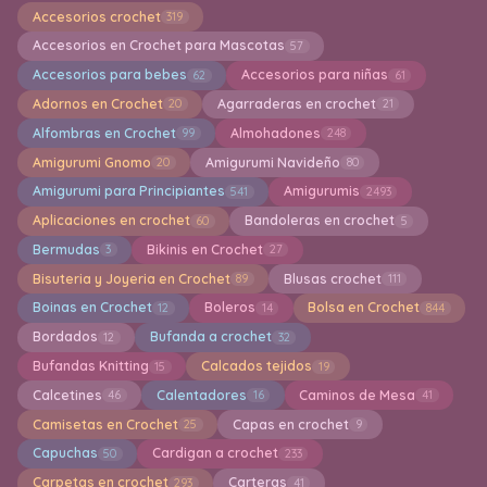
Accesorios crochet
319
Accesorios en Crochet para Mascotas
57
Accesorios para bebes
Accesorios para niñas
62
61
Adornos en Crochet
Agarraderas en crochet
20
21
Alfombras en Crochet
Almohadones
99
248
Amigurumi Gnomo
Amigurumi Navideño
20
80
Amigurumi para Principiantes
Amigurumis
541
2493
Aplicaciones en crochet
Bandoleras en crochet
60
5
Bermudas
Bikinis en Crochet
3
27
Bisuteria y Joyeria en Crochet
Blusas crochet
89
111
Boinas en Crochet
Boleros
Bolsa en Crochet
12
14
844
Bordados
Bufanda a crochet
12
32
Bufandas Knitting
Calcados tejidos
15
19
Calcetines
Calentadores
Caminos de Mesa
46
16
41
Camisetas en Crochet
Capas en crochet
25
9
Capuchas
Cardigan a crochet
50
233
Carpetas en crochet
Carteras
293
41