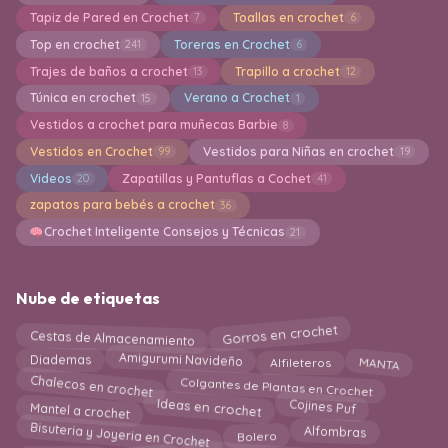
Tapiz de Pared en Crochet
Toallas en crochet
7
6
Top en crochet
Toreras en Crochet
241
6
Trajes de baños a crochet
Trapillo a crochet
13
12
Túnica en crochet
Verano a Crochet
15
1
Vestidos a crochet para muñecas Barbie
8
Vestidos en Crochet
Vestidos para Niñas en crochet
99
19
Videos
Zapatillas y Pantuflas a Cochet
20
41
zapatos para bebés a crochet
36
Crochet Inteligente Consejos y Técnicas
21
Nube de etiquetas
Cestas de Almacenamiento
Gorros en crochet
MANTA
Alfileteros
Amigurumi Navideño
Diademas
Colgantes de Plantas en Crochet
Chalecos en crochet
Ideas en crochet
Mantel a crochet
Cojines Puf
Bisuteria y Joyeria en Crochet
Bolero
Alfombras