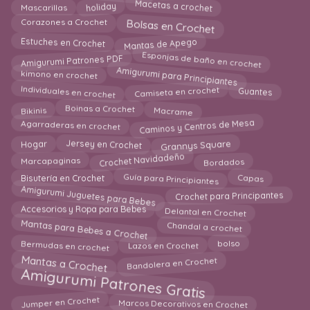
Macetas a crochet
holiday
Mascarillas
Bolsas en Crochet
Corazones a Crochet
Mantas de Apego
Estuches en Crochet
Esponjas de baño en crochet
Amigurumi Patrones PDF
Amigurumi para Principiantes
kimono en crochet
Individuales en crochet
Camiseta en crochet
Guantes
Macrame
Bikinis
Boinas a Crochet
Caminos y Centros de Mesa
Agarraderas en crochet
Grannys Square
Hogar
Jersey en Crochet
Crochet Navidadeño
Bordados
Marcapaginas
Guía para Principiantes
Capas
Bisutería en Crochet
Amigurumi Juguetes para Bebes
Crochet para Principantes
Delantal en Crochet
Accesorios y Ropa para Bebes
Mantas para Bebes a Crochet
Chandal a crochet
Lazos en Crochet
Bermudas en crochet
bolso
Mantas a Crochet
Bandolera en Crochet
Amigurumi Patrones Gratis
Jumper en Crochet
Marcos Decorativos en Crochet