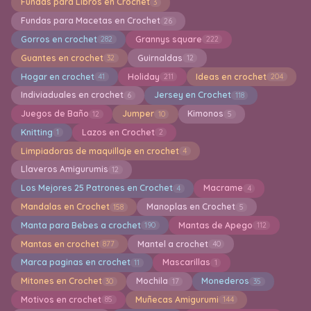
Fundas para Libros en Crochet
3
Fundas para Macetas en Crochet
26
Gorros en crochet
Grannys square
282
222
Guantes en crochet
Guirnaldas
32
12
Hogar en crochet
Holiday
Ideas en crochet
41
211
204
Indiviaduales en crochet
Jersey en Crochet
6
118
Juegos de Baño
Jumper
Kimonos
12
10
5
Knitting
Lazos en Crochet
1
2
Limpiadoras de maquillaje en crochet
4
Llaveros Amigurumis
12
Los Mejores 25 Patrones en Crochet
Macrame
4
4
Mandalas en Crochet
Manoplas en Crochet
158
5
Manta para Bebes a crochet
Mantas de Apego
190
112
Mantas en crochet
Mantel a crochet
877
40
Marca paginas en crochet
Mascarillas
11
1
Mitones en Crochet
Mochila
Monederos
30
17
35
Motivos en crochet
Muñecas Amigurumi
85
144