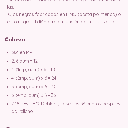
filas.
– Ojos negros fabricados en FIMO (pasta polimérica) o
fieltro negro, el diámetro en función del hilo utilizado.
C
abeza
6sc en MR
2. 6 aum = 12
3. (1mp, aum) x 6 = 18
4. (2mp, aum) x 6 = 24
5. (3mp, aum) x 6 = 30
6. (4mp, aum) x 6 = 36
7-18. 36sc. FO. Doblar y coser los 36 puntos después
del relleno.