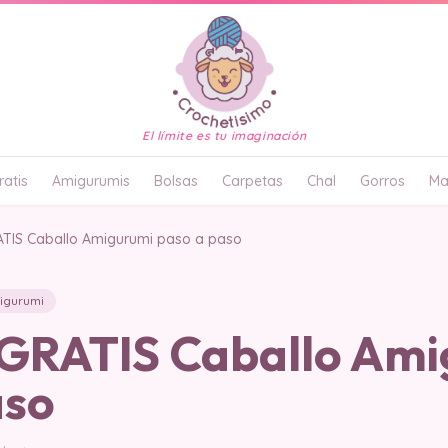
El límite es tu imaginación
atis
Amigurumis
Bolsas
Carpetas
Chal
Gorros
Ma
TIS Caballo Amigurumi paso a paso
igurumi
RATIS Caballo Ami
aso