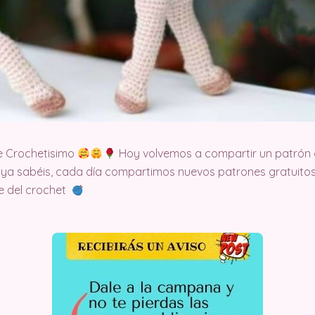
e Crochetisimo
Hoy volvemos a compartir un patrón 
 ya sabéis, cada día compartimos nuevos patrones gratuitos
te del crochet