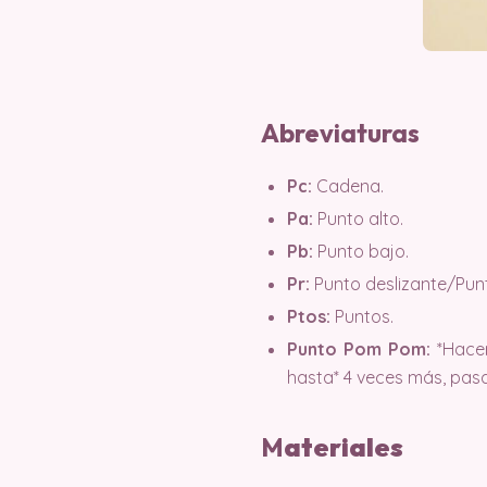
Abreviaturas
Pc:
Cadena.
Pa:
Punto alto.
Pb:
Punto bajo.
Pr:
Punto deslizante/Pun
Ptos:
Puntos.
Punto Pom Pom:
*Hacer
hasta* 4 veces más, pasar
M
ater
iales