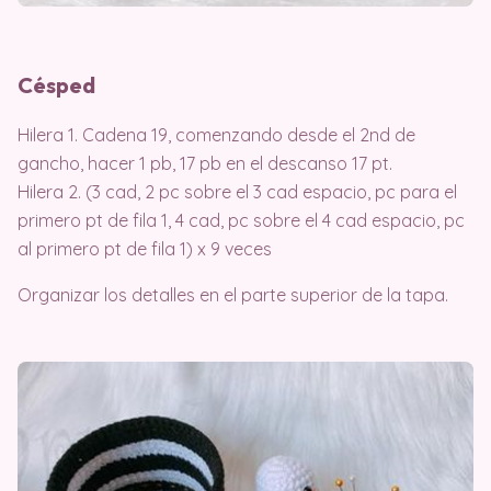
Césped
Hilera 1. Cadena 19, comenzando desde el 2nd de
gancho, hacer 1 pb, 17 pb en el descanso 17 pt.
Hilera 2. (3 cad, 2 pc sobre el 3 cad espacio, pc para el
primero pt de fila 1, 4 cad, pc sobre el 4 cad espacio, pc
al primero pt de fila 1) x 9 veces
Organizar los detalles en el parte superior de la tapa.