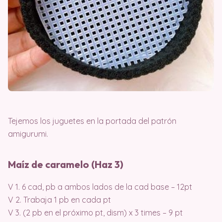
Tejemos los juguetes en la portada del patrón
amigurumi.
Maíz de caramelo (Haz 3)
V 1. 6 cad, pb a ambos lados de la cad base – 12pt
V 2. Trabaja 1 pb en cada pt
V 3. (2 pb en el próximo pt, dism) x 3 times – 9 pt