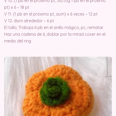
V 10. (1 pb en el próximo pt, 3sctog 1 pb en el próximo
pt) x 6 – 18 pt
V 11. (1 pb en el próximo pt, aum) x 6 veces – 12 pt
V 12. dism alrededor – 6 pt
El tallo; Trabaja 6 pb en el anillo mágico, pc, rematar.
Haz una cadena de 6, doblar por la mitad coser en el
medio del ring