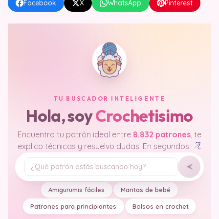
Facebook
X
WhatsApp
Pinterest
TU BUSCADOR INTELIGENTE
Hola, soy
Crochetisimo
Encuentro tu patrón ideal entre
8.832 patrones
, te
explico técnicas y resuelvo dudas. En segundos.
Tu pregunta
Amigurumis fáciles
Mantas de bebé
Patrones para principiantes
Bolsos en crochet