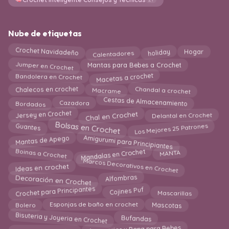
Nube de etiquetas
holiday
Crochet Navidadeño
Calentadores
Hogar
Jumper en Crochet
Mantas para Bebes a Crochet
Macetas a crochet
Bandolera en Crochet
Macrame
Chalecos en crochet
Chandal a crochet
Cestas de Almacenamiento
Bordados
Cazadora
Chal en Crochet
Jersey en Crochet
Delantal en Crochet
Bolsas en Crochet
Guantes
Los Mejores 25 Patrones
Amigurumi para Principiantes
Mantas de Apego
Mandalas en Crochet
Boinas a Crochet
MANTA
Marcos Decorativos en Crochet
Ideas en crochet
Decoración en Crochet
Alfombras
Cojines Puf
Crochet para Principantes
Mascarillas
Mascotas
Esponjas de baño en crochet
Bolero
Bisuteria y Joyeria en Crochet
Bufandas