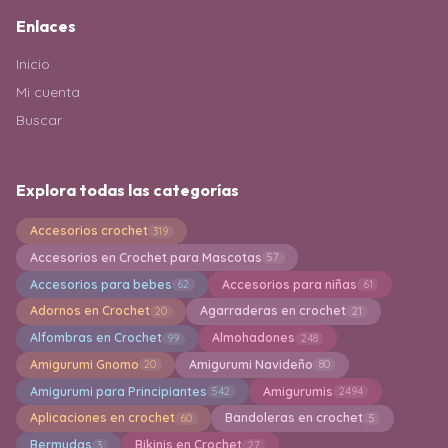
Enlaces
Inicio
Mi cuenta
Buscar
Explora todas las categorías
Accesorios crochet
319
Accesorios en Crochet para Mascotas
57
Accesorios para bebes
Accesorios para niñas
62
61
Adornos en Crochet
Agarraderas en crochet
20
21
Alfombras en Crochet
Almohadones
99
248
Amigurumi Gnomo
Amigurumi Navideño
20
80
Amigurumi para Principiantes
Amigurumis
542
2494
Aplicaciones en crochet
Bandoleras en crochet
60
5
Bermudas
Bikinis en Crochet
3
27