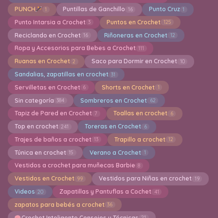
PUNCH
Puntillas de Ganchillo
Punto Cruz
1
16
1
Punto Intarsia a Crochet
Puntos en Crochet
3
125
Reciclando en Crochet
Riñoneras en Crochet
16
12
Ropa y Accesorios para Bebes a Crochet
111
Ruanas en Crochet
Saco para Dormir en Crochet
2
10
Sandalias, zapatillas en crochet
31
Servilletas en Crochet
Shorts en Crochet
6
1
Sin categoría
Sombreros en Crochet
384
62
Tapiz de Pared en Crochet
Toallas en crochet
7
6
Top en crochet
Toreras en Crochet
241
6
Trajes de baños a crochet
Trapillo a crochet
13
12
Túnica en crochet
Verano a Crochet
15
1
Vestidos a crochet para muñecas Barbie
8
Vestidos en Crochet
Vestidos para Niñas en crochet
99
19
Videos
Zapatillas y Pantuflas a Cochet
20
41
zapatos para bebés a crochet
36
Crochet Inteligente Consejos y Técnicas
21