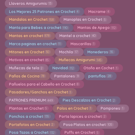
Llaveros Amigurumis
13
Los Mejores 25 Patrones en Crochet
Macrame
4
4
Mandalas en Crochet
Manoplas en Crochet
158
5
Manta para Bebes a crochet
Mantas de Apego
190
112
Mantas en crochet
Mantel a crochet
878
40
Marca paginas en crochet
Mascarillas
11
1
Mitones en Crochet
Mochila
Monederos
30
17
35
Motivos en crochet
Muñecas Amigurumi
85
145
Muñecas de tela
Navidad
Otoño en Cochet
2
112
1
Paños de Cocina
Pantalones
pantuflas
78
9
28
Pañuelos para el Cabello en Crochet
8
Pasadores/Ganchos en Crochet
1
PATRONES PREMIUM
Pies Descalzos en Crochet
449
2
Plantas en Crochet
Polos en Crochet
Pompones
5
1
1
Ponchos a crochet
Porta lapices a crochet
135
2
Portafotos en Crochet
Posa Platos en crochet
2
105
Posa Tazas a Crochet
Puffs en Crochet
132
5