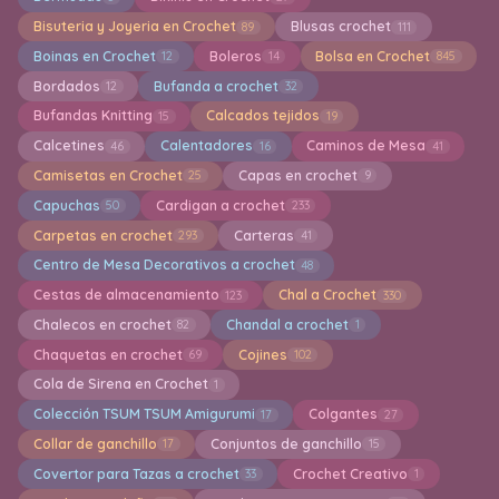
Bisuteria y Joyeria en Crochet
Blusas crochet
89
111
Boinas en Crochet
Boleros
Bolsa en Crochet
12
14
845
Bordados
Bufanda a crochet
12
32
Bufandas Knitting
Calcados tejidos
15
19
Calcetines
Calentadores
Caminos de Mesa
46
16
41
Camisetas en Crochet
Capas en crochet
25
9
Capuchas
Cardigan a crochet
50
233
Carpetas en crochet
Carteras
293
41
Centro de Mesa Decorativos a crochet
48
Cestas de almacenamiento
Chal a Crochet
123
330
Chalecos en crochet
Chandal a crochet
82
1
Chaquetas en crochet
Cojines
69
102
Cola de Sirena en Crochet
1
Colección TSUM TSUM Amigurumi
Colgantes
17
27
Collar de ganchillo
Conjuntos de ganchillo
17
15
Covertor para Tazas a crochet
Crochet Creativo
33
1