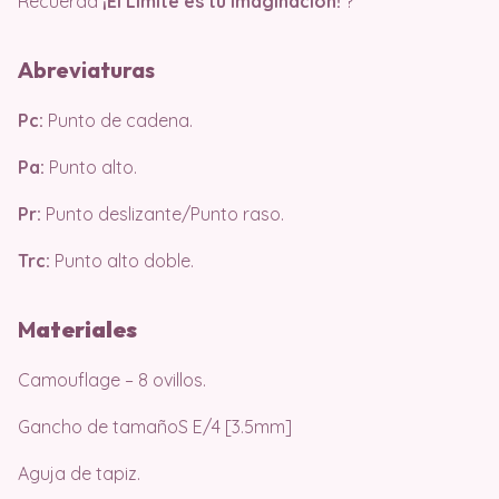
Recuerda
¡El Límite es tu Imaginación!
?
Abreviaturas
Pc:
Punto de cadena.
Pa:
Punto alto.
Pr:
Punto deslizante/Punto raso.
Trc:
Punto alto doble.
M
ater
iales
Camouflage – 8 ovillos.
Gancho de tamañoS E/4 [3.5mm]
Aguja de tapiz.