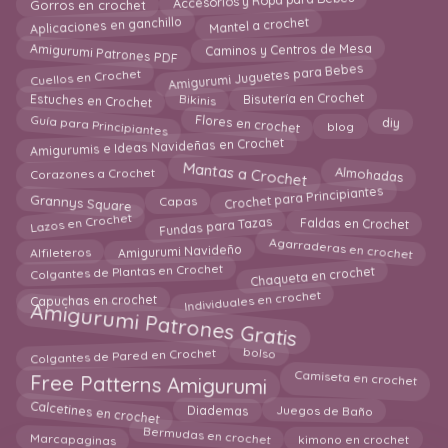
Accesorios y Ropa para Bebes
Gorros en crochet
Aplicaciones en ganchillo
Mantel a crochet
Amigurumi Patrones PDF
Caminos y Centros de Mesa
Amigurumi Juguetes para Bebes
Cuellos en Crochet
Estuches en Crochet
Bikinis
Bisutería en Crochet
Flores en crochet
Guía para Principiantes
diy
blog
Amigurumis e Ideas Navideñas en Crochet
Mantas a Crochet
Corazones a Crochet
Almohadas
Crochet para Principiantes
Capas
Grannys Square
Lazos en Crochet
Fundas para Tazas
Faldas en Crochet
Amigurumi Navideño
Agarraderas en crochet
Alfileteros
Chaqueta en crochet
Colgantes de Plantas en Crochet
Individuales en crochet
Capuchas en crochet
Amigurumi Patrones Gratis
bolso
Colgantes de Pared en Crochet
Free Patterns Amigurumi
Camiseta en crochet
Calcetines en crochet
Diademas
Juegos de Baño
Bermudas en crochet
Marcapaginas
kimono en crochet