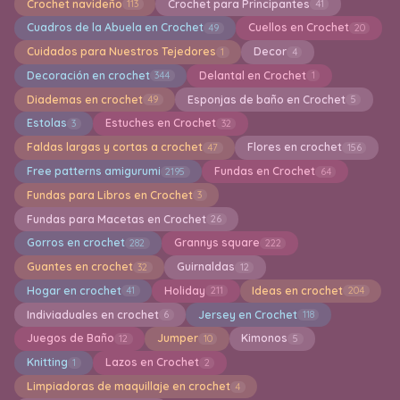
Crochet navideño
Crochet para Principantes
113
41
Cuadros de la Abuela en Crochet
Cuellos en Crochet
49
20
Cuidados para Nuestros Tejedores
Decor
1
4
Decoración en crochet
Delantal en Crochet
344
1
Diademas en crochet
Esponjas de baño en Crochet
49
5
Estolas
Estuches en Crochet
3
32
Faldas largas y cortas a crochet
Flores en crochet
47
156
Free patterns amigurumi
Fundas en Crochet
2195
64
Fundas para Libros en Crochet
3
Fundas para Macetas en Crochet
26
Gorros en crochet
Grannys square
282
222
Guantes en crochet
Guirnaldas
32
12
Hogar en crochet
Holiday
Ideas en crochet
41
211
204
Indiviaduales en crochet
Jersey en Crochet
6
118
Juegos de Baño
Jumper
Kimonos
12
10
5
Knitting
Lazos en Crochet
1
2
Limpiadoras de maquillaje en crochet
4