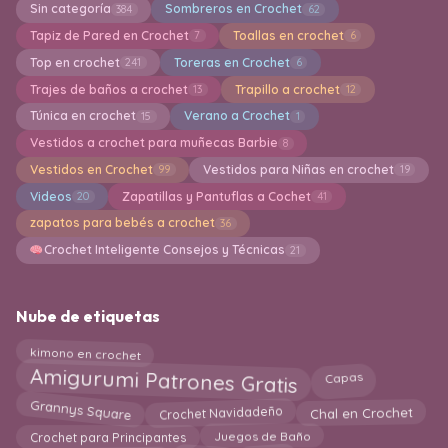
Sin categoría
Sombreros en Crochet
384
62
Tapiz de Pared en Crochet
Toallas en crochet
7
6
Top en crochet
Toreras en Crochet
241
6
Trajes de baños a crochet
Trapillo a crochet
13
12
Túnica en crochet
Verano a Crochet
15
1
Vestidos a crochet para muñecas Barbie
8
Vestidos en Crochet
Vestidos para Niñas en crochet
99
19
Videos
Zapatillas y Pantuflas a Cochet
20
41
zapatos para bebés a crochet
36
Crochet Inteligente Consejos y Técnicas
21
Nube de etiquetas
kimono en crochet
Amigurumi Patrones Gratis
Capas
Crochet Navidadeño
Grannys Square
Chal en Crochet
Crochet para Principantes
Juegos de Baño