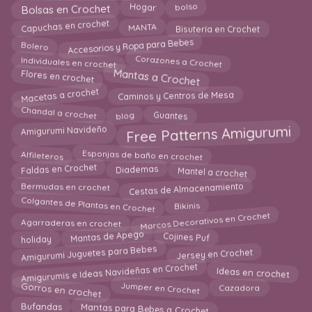
Bolsas en Crochet
Hogar
bolso
Capuchas en crochet
Bisutería en Crochet
MANTA
Accesorios y Ropa para Bebes
Bolero
Individuales en crochet
Corazones a Crochet
Mantas a Crochet
Flores en crochet
Macetas a crochet
Caminos y Centros de Mesa
Chandal a crochet
blog
Guantes
Amigurumi Navideño
Free Patterns Amigurumi
Esponjas de baño en crochet
Alfileteros
Diademas
Mantel a crochet
Faldas en Crochet
Cestas de Almacenamiento
Bermudas en crochet
Colgantes de Plantas en Crochet
Bikinis
Marcos Decorativos en Crochet
Agarraderas en crochet
Cojines Puf
Mantas de Apego
holiday
Amigurumi Juguetes para Bebes
Jersey en Crochet
Amigurumis e Ideas Navideñas en Crochet
Ideas en crochet
Gorros en crochet
Jumper en Crochet
Cazadora
Mantas para Bebes a Crochet
Bufandas