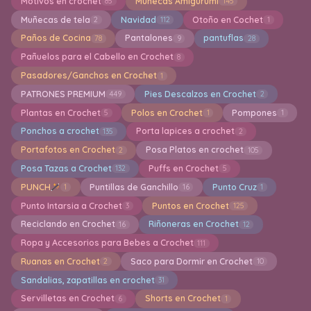
Motivos en crochet
Muñecas Amigurumi
85
145
Muñecas de tela
Navidad
Otoño en Cochet
2
112
1
Paños de Cocina
Pantalones
pantuflas
78
9
28
Pañuelos para el Cabello en Crochet
8
Pasadores/Ganchos en Crochet
1
PATRONES PREMIUM
Pies Descalzos en Crochet
449
2
Plantas en Crochet
Polos en Crochet
Pompones
5
1
1
Ponchos a crochet
Porta lapices a crochet
135
2
Portafotos en Crochet
Posa Platos en crochet
2
105
Posa Tazas a Crochet
Puffs en Crochet
132
5
PUNCH
Puntillas de Ganchillo
Punto Cruz
1
16
1
Punto Intarsia a Crochet
Puntos en Crochet
3
125
Reciclando en Crochet
Riñoneras en Crochet
16
12
Ropa y Accesorios para Bebes a Crochet
111
Ruanas en Crochet
Saco para Dormir en Crochet
2
10
Sandalias, zapatillas en crochet
31
Servilletas en Crochet
Shorts en Crochet
6
1