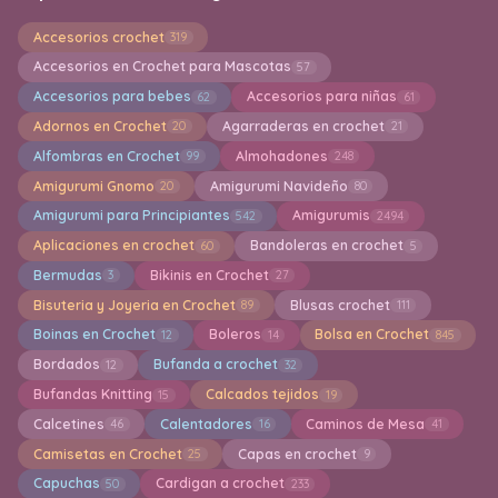
Accesorios crochet
319
Accesorios en Crochet para Mascotas
57
Accesorios para bebes
Accesorios para niñas
62
61
Adornos en Crochet
Agarraderas en crochet
20
21
Alfombras en Crochet
Almohadones
99
248
Amigurumi Gnomo
Amigurumi Navideño
20
80
Amigurumi para Principiantes
Amigurumis
542
2494
Aplicaciones en crochet
Bandoleras en crochet
60
5
Bermudas
Bikinis en Crochet
3
27
Bisuteria y Joyeria en Crochet
Blusas crochet
89
111
Boinas en Crochet
Boleros
Bolsa en Crochet
12
14
845
Bordados
Bufanda a crochet
12
32
Bufandas Knitting
Calcados tejidos
15
19
Calcetines
Calentadores
Caminos de Mesa
46
16
41
Camisetas en Crochet
Capas en crochet
25
9
Capuchas
Cardigan a crochet
50
233