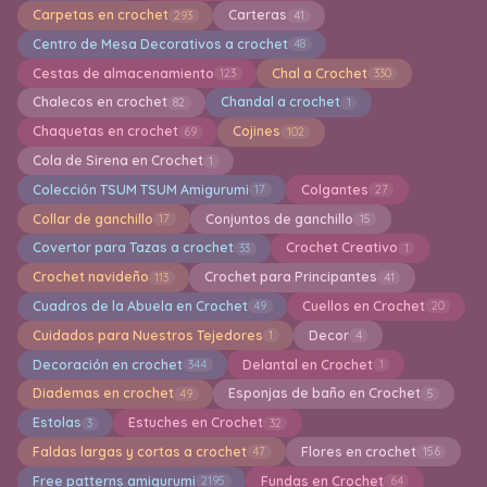
Carpetas en crochet
Carteras
293
41
Centro de Mesa Decorativos a crochet
48
Cestas de almacenamiento
Chal a Crochet
123
330
Chalecos en crochet
Chandal a crochet
82
1
Chaquetas en crochet
Cojines
69
102
Cola de Sirena en Crochet
1
Colección TSUM TSUM Amigurumi
Colgantes
17
27
Collar de ganchillo
Conjuntos de ganchillo
17
15
Covertor para Tazas a crochet
Crochet Creativo
33
1
Crochet navideño
Crochet para Principantes
113
41
Cuadros de la Abuela en Crochet
Cuellos en Crochet
49
20
Cuidados para Nuestros Tejedores
Decor
1
4
Decoración en crochet
Delantal en Crochet
344
1
Diademas en crochet
Esponjas de baño en Crochet
49
5
Estolas
Estuches en Crochet
3
32
Faldas largas y cortas a crochet
Flores en crochet
47
156
Free patterns amigurumi
Fundas en Crochet
2195
64