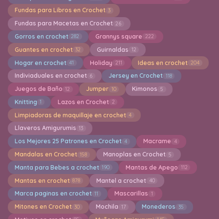
Fundas para Libros en Crochet
3
Fundas para Macetas en Crochet
26
Gorros en crochet
Grannys square
282
222
Guantes en crochet
Guirnaldas
32
12
Hogar en crochet
Holiday
Ideas en crochet
41
211
204
Indiviaduales en crochet
Jersey en Crochet
6
118
Juegos de Baño
Jumper
Kimonos
12
10
5
Knitting
Lazos en Crochet
1
2
Limpiadoras de maquillaje en crochet
4
Llaveros Amigurumis
13
Los Mejores 25 Patrones en Crochet
Macrame
4
4
Mandalas en Crochet
Manoplas en Crochet
158
5
Manta para Bebes a crochet
Mantas de Apego
190
112
Mantas en crochet
Mantel a crochet
878
40
Marca paginas en crochet
Mascarillas
11
1
Mitones en Crochet
Mochila
Monederos
30
17
35