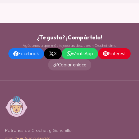
¿Te gusta? ¡Compártelo!
Ayúdanos a que más tejedoras descubran Crochetísimo
Facebook
X
WhatsApp
Pinterest
Copiar enlace
Patrones de Crochet y Ganchillo
El límite es tu imaginación