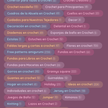
Covertor para Tazas a crochet
Crochet Creativo
33
1
Crochet navideño
Crochet para Principantes
113
41
Cuadros de la Abuela en Crochet
Cuellos en Crochet
49
20
Cuidados para Nuestros Tejedores
Decor
1
4
Decoración en crochet
Delantal en Crochet
344
1
Diademas en crochet
Esponjas de baño en Crochet
49
5
Estolas
Estuches en Crochet
3
32
Faldas largas y cortas a crochet
Flores en crochet
47
156
Free patterns amigurumi
Fundas en Crochet
2194
64
Fundas para Libros en Crochet
3
Fundas para Macetas en Crochet
26
Gorros en crochet
Grannys square
282
222
Guantes en crochet
Guirnaldas
32
12
Hogar en crochet
Holiday
Ideas en crochet
41
211
204
Indiviaduales en crochet
Jersey en Crochet
6
118
Juegos de Baño
Jumper
Kimonos
12
10
5
Knitting
Lazos en Crochet
1
2