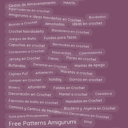
Cestas de Almacenamiento
MANTA
Agarraderas en crochet
Amigurumis e Ideas Navideñas en Crochet
Bordados
Boinas a Crochet
Ideas en crochet
Almohadas
Bandolera en Crochet
Crochet Navidadeño
Juegos de Baño
Fundas para Tazas
Capuchas en crochet
Bermudas en crochet
Mascarillas
Corazones a Crochet
Calentadores
Capas
Flores en crochet
Jersey en Crochet
Delantal en Crochet
Bufandas
Mantas de Apego
Macetas a crochet
Alfileteros
Cojines Puf
holiday
Gorros en crochet
Jumper en Crochet
Faldas en Crochet
Alfombras
Bolero
Cazadora
Decoración en Crochet
Mantel a crochet
Mandalas en Crochet
Esponjas de baño en crochet
Caminos y Centros de Mesa
Bisuteria y Joyeria en Crochet
Marcos Decorativos en Crochet
Guía para Principiantes
Free Patterns Amigurumi
blog