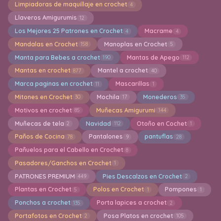
Limpiadoras de maquillaje en crochet
4
Llaveros Amigurumis
12
Los Mejores 25 Patrones en Crochet
Macrame
4
4
Mandalas en Crochet
Manoplas en Crochet
158
5
Manta para Bebes a crochet
Mantas de Apego
190
112
Mantas en crochet
Mantel a crochet
877
40
Marca paginas en crochet
Mascarillas
11
1
Mitones en Crochet
Mochila
Monederos
30
17
35
Motivos en crochet
Muñecas Amigurumi
85
144
Muñecas de tela
Navidad
Otoño en Cochet
2
112
1
Paños de Cocina
Pantalones
pantuflas
78
9
28
Pañuelos para el Cabello en Crochet
8
Pasadores/Ganchos en Crochet
1
PATRONES PREMIUM
Pies Descalzos en Crochet
449
2
Plantas en Crochet
Polos en Crochet
Pompones
5
1
1
Ponchos a crochet
Porta lapices a crochet
135
2
Portafotos en Crochet
Posa Platos en crochet
2
105