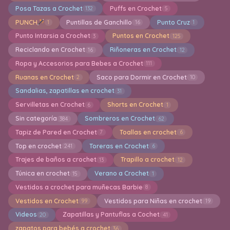
Posa Tazas a Crochet
Puffs en Crochet
132
5
PUNCH
Puntillas de Ganchillo
Punto Cruz
1
16
1
Punto Intarsia a Crochet
Puntos en Crochet
3
125
Reciclando en Crochet
Riñoneras en Crochet
16
12
Ropa y Accesorios para Bebes a Crochet
111
Ruanas en Crochet
Saco para Dormir en Crochet
2
10
Sandalias, zapatillas en crochet
31
Servilletas en Crochet
Shorts en Crochet
6
1
Sin categoría
Sombreros en Crochet
384
62
Tapiz de Pared en Crochet
Toallas en crochet
7
6
Top en crochet
Toreras en Crochet
241
6
Trajes de baños a crochet
Trapillo a crochet
13
12
Túnica en crochet
Verano a Crochet
15
1
Vestidos a crochet para muñecas Barbie
8
Vestidos en Crochet
Vestidos para Niñas en crochet
99
19
Videos
Zapatillas y Pantuflas a Cochet
20
41
zapatos para bebés a crochet
36