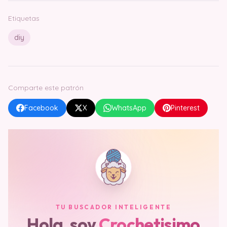
Etiquetas
diy
Comparte este patrón
Facebook
X
WhatsApp
Pinterest
TU BUSCADOR INTELIGENTE
Hola, soy
Crochetisimo