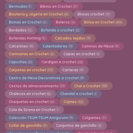
Bermudas
Bikinis en Crochet
3
27
Bisuteria y Joyeria en Crochet
Blusas crochet
89
111
Boinas en Crochet
Boleros
Bolsa en Crochet
12
14
844
Bordados
Bufanda a crochet
12
32
Bufandas Knitting
Calcados tejidos
15
19
Calcetines
Calentadores
Caminos de Mesa
46
16
41
Camisetas en Crochet
Capas en crochet
25
9
Capuchas
Cardigan a crochet
50
233
Carpetas en crochet
Carteras
293
41
Centro de Mesa Decorativos a crochet
48
Cestas de almacenamiento
Chal a Crochet
123
330
Chalecos en crochet
Chandal a crochet
82
1
Chaquetas en crochet
Cojines
69
102
Cola de Sirena en Crochet
1
Colección TSUM TSUM Amigurumi
Colgantes
16
27
Collar de ganchillo
Conjuntos de ganchillo
17
15