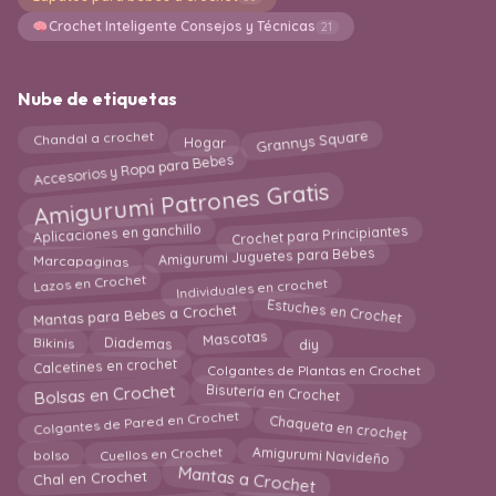
Crochet Inteligente Consejos y Técnicas
21
Nube de etiquetas
Grannys Square
Hogar
Chandal a crochet
Accesorios y Ropa para Bebes
Amigurumi Patrones Gratis
Aplicaciones en ganchillo
Crochet para Principiantes
Marcapaginas
Amigurumi Juguetes para Bebes
Lazos en Crochet
Individuales en crochet
Estuches en Crochet
Mantas para Bebes a Crochet
Mascotas
Bikinis
Diademas
diy
Calcetines en crochet
Colgantes de Plantas en Crochet
Bolsas en Crochet
Bisutería en Crochet
Colgantes de Pared en Crochet
Chaqueta en crochet
Amigurumi Navideño
bolso
Cuellos en Crochet
Mantas a Crochet
Chal en Crochet