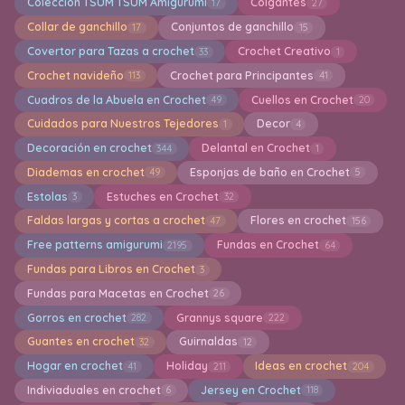
Colección TSUM TSUM Amigurumi
Colgantes
17
27
Collar de ganchillo
Conjuntos de ganchillo
17
15
Covertor para Tazas a crochet
Crochet Creativo
33
1
Crochet navideño
Crochet para Principantes
113
41
Cuadros de la Abuela en Crochet
Cuellos en Crochet
49
20
Cuidados para Nuestros Tejedores
Decor
1
4
Decoración en crochet
Delantal en Crochet
344
1
Diademas en crochet
Esponjas de baño en Crochet
49
5
Estolas
Estuches en Crochet
3
32
Faldas largas y cortas a crochet
Flores en crochet
47
156
Free patterns amigurumi
Fundas en Crochet
2195
64
Fundas para Libros en Crochet
3
Fundas para Macetas en Crochet
26
Gorros en crochet
Grannys square
282
222
Guantes en crochet
Guirnaldas
32
12
Hogar en crochet
Holiday
Ideas en crochet
41
211
204
Indiviaduales en crochet
Jersey en Crochet
6
118