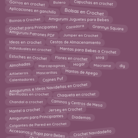
Gorros en crochet
Capuchas en crochet
Bolero
Bolsas en Crochet
Aplicaciones en ganchillo
Boinas a Crochet
Amigurumi Juguetes para Bebes
Cazadora
Crochet para Principantes
Grannys Square
Amigurumi Patrones PDF
Jumper en Crochet
Cestas de Almacenamiento
Ideas en crochet
Individuales en crochet
Mantas para Bebes a Crochet
blog
Flores en crochet
Estuches en Crochet
Hogar
Almohadas
Marcapaginas
Macrame
diy
Mascarillas
Mantas de Apego
Alfileteros
Cojines Puf
Calentadores
Amigurumis e Ideas Navideñas en Crochet
Chaqueta en crochet
Bermudas en crochet
Caminos y Centros de Mesa
Chandal a crochet
Mantel a crochet
Jersey en Crochet
Amigurumi para Principiantes
Diademas
Colgantes de Pared en Crochet
Accesorios y Ropa para Bebes
Crochet Navidadeño