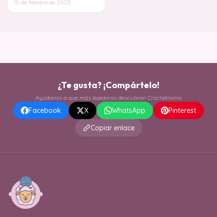
10 de febrero de 2025
¡Dale un
¿Te gusta? ¡Compártelo!
Ayúdanos a que más tejedoras descubran Crochetísimo
Facebook
X
WhatsApp
Pinterest
Copiar enlace