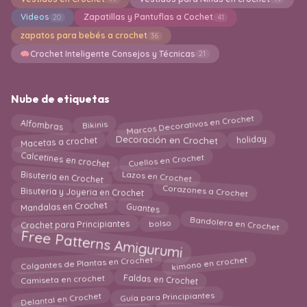
Videos
Zapatillas y Pantuflas a Cochet
20
41
zapatos para bebés a crochet
36
Crochet Inteligente Consejos y Técnicas
21
Nube de etiquetas
Marcos Decorativos en Crochet
Alfombras
Bikinis
Macetas a crochet
holiday
Decoración en Crochet
Cuellos en Crochet
Calcetines en crochet
Lazos en Crochet
Bisutería en Crochet
Corazones a Crochet
Bisuteria y Joyeria en Crochet
Mandalas en Crochet
Guantes
Bandolera en Crochet
Crochet para Principiantes
bolso
Free Patterns Amigurumi
kimono en crochet
Colgantes de Plantas en Crochet
Faldas en Crochet
Camiseta en crochet
Guía para Principiantes
Delantal en Crochet