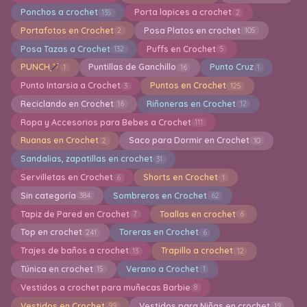
Ponchos a crochet
Porta lapices a crochet
135
2
Portafotos en Crochet
Posa Platos en crochet
2
105
Posa Tazas a Crochet
Puffs en Crochet
132
5
PUNCH
Puntillas de Ganchillo
Punto Cruz
1
16
1
Punto Intarsia a Crochet
Puntos en Crochet
3
125
Reciclando en Crochet
Riñoneras en Crochet
16
12
Ropa y Accesorios para Bebes a Crochet
111
Ruanas en Crochet
Saco para Dormir en Crochet
2
10
Sandalias, zapatillas en crochet
31
Servilletas en Crochet
Shorts en Crochet
6
1
Sin categoría
Sombreros en Crochet
384
62
Tapiz de Pared en Crochet
Toallas en crochet
7
6
Top en crochet
Toreras en Crochet
241
6
Trajes de baños a crochet
Trapillo a crochet
13
12
Túnica en crochet
Verano a Crochet
15
1
Vestidos a crochet para muñecas Barbie
8
Vestidos en Crochet
Vestidos para Niñas en crochet
99
19