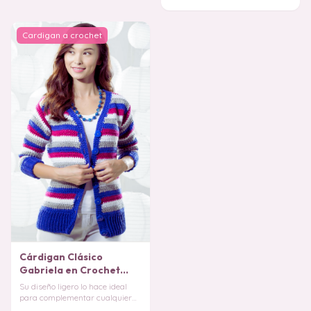
pequeñas
Cardigan a crochet
Cárdigan Clásico
Gabriela en Crochet
PATRON GRATIS
Su diseño ligero lo hace ideal
para complementar cualquier
look, ya sea casual o elegante.