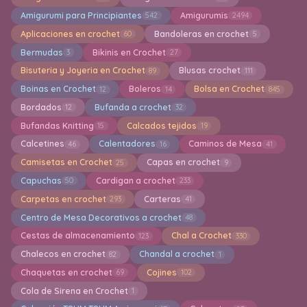
Amigurumi para Principiantes
Amigurumis
542
2494
Aplicaciones en crochet
Bandoleras en crochet
60
5
Bermudas
Bikinis en Crochet
3
27
Bisuteria y Joyeria en Crochet
Blusas crochet
89
111
Boinas en Crochet
Boleros
Bolsa en Crochet
12
14
845
Bordados
Bufanda a crochet
12
32
Bufandas Knitting
Calcados tejidos
15
19
Calcetines
Calentadores
Caminos de Mesa
46
16
41
Camisetas en Crochet
Capas en crochet
25
9
Capuchas
Cardigan a crochet
50
233
Carpetas en crochet
Carteras
293
41
Centro de Mesa Decorativos a crochet
48
Cestas de almacenamiento
Chal a Crochet
123
330
Chalecos en crochet
Chandal a crochet
82
1
Chaquetas en crochet
Cojines
69
102
Cola de Sirena en Crochet
1