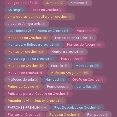
Juegos de Baño
Jumper
Kimonos
12
10
5
Knitting
Lazos en Crochet
1
2
Limpiadoras de maquillaje en crochet
4
Llaveros Amigurumis
13
Los Mejores 25 Patrones en Crochet
Macrame
4
4
Mandalas en Crochet
Manoplas en Crochet
158
5
Manta para Bebes a crochet
Mantas de Apego
190
112
Mantas en crochet
Mantel a crochet
878
40
Marca paginas en crochet
Mascarillas
11
1
Mitones en Crochet
Mochila
Monederos
30
17
35
Motivos en crochet
Muñecas Amigurumi
85
145
Muñecas de tela
Navidad
Otoño en Cochet
2
112
1
Paños de Cocina
Pantalones
pantuflas
78
9
28
Pañuelos para el Cabello en Crochet
8
Pasadores/Ganchos en Crochet
1
PATRONES PREMIUM
Pies Descalzos en Crochet
449
2
Plantas en Crochet
Polos en Crochet
Pompones
5
1
1