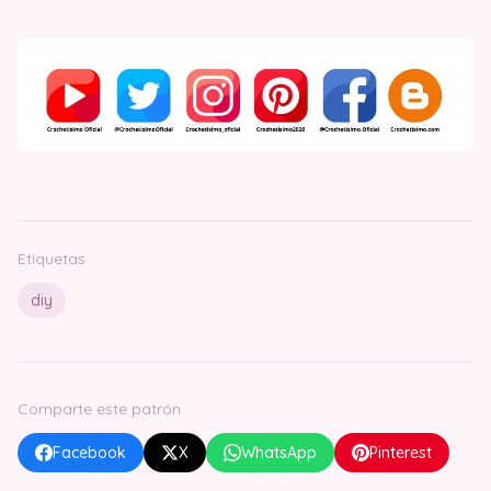
Etiquetas
diy
Comparte este patrón
Facebook
X
WhatsApp
Pinterest