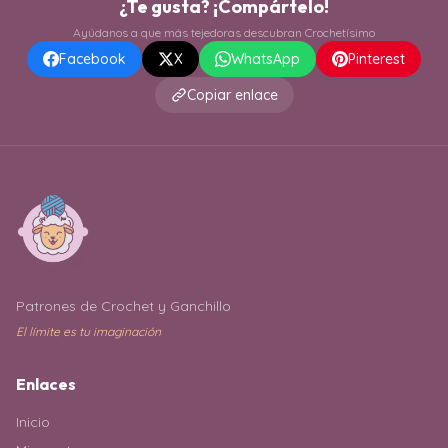
¿Te gusta? ¡Compártelo!
Ayúdanos a que más tejedoras descubran Crochetísimo
Facebook
X
WhatsApp
Pinterest
Copiar enlace
Patrones de Crochet y Ganchillo
El límite es tu imaginación
Enlaces
Inicio