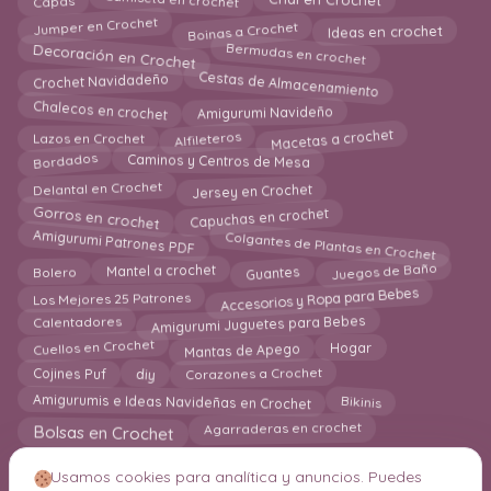
Camiseta en crochet
Chal en Crochet
Boinas a Crochet
Jumper en Crochet
Ideas en crochet
Bermudas en crochet
Decoración en Crochet
Cestas de Almacenamiento
Crochet Navidadeño
Chalecos en crochet
Amigurumi Navideño
Macetas a crochet
Lazos en Crochet
Alfileteros
Bordados
Caminos y Centros de Mesa
Jersey en Crochet
Delantal en Crochet
Gorros en crochet
Capuchas en crochet
Amigurumi Patrones PDF
Colgantes de Plantas en Crochet
Juegos de Baño
Mantel a crochet
Guantes
Bolero
Accesorios y Ropa para Bebes
Los Mejores 25 Patrones
Amigurumi Juguetes para Bebes
Calentadores
Cuellos en Crochet
Hogar
Mantas de Apego
Cojines Puf
Corazones a Crochet
diy
Amigurumis e Ideas Navideñas en Crochet
Bikinis
Agarraderas en crochet
Bolsas en Crochet
Usamos cookies para analítica y anuncios. Puedes