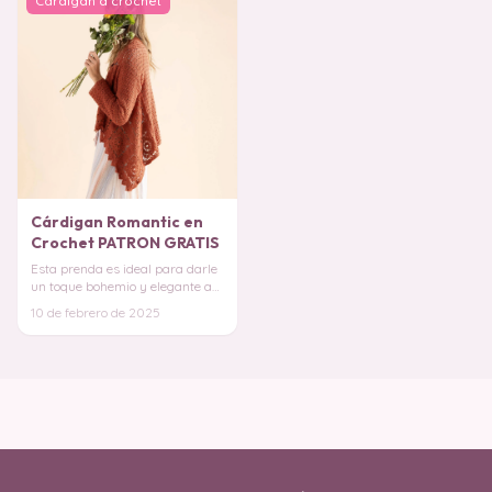
Cardigan a crochet
Cárdigan Romantic en
Crochet PATRON GRATIS
Esta prenda es ideal para darle
un toque bohemio y elegante a
cualquier look. Su caída natural
10 de febrero de 2025
y el