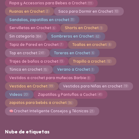
Ropa y Accesorios para Bebes a Crochet
111
Ruanas en Crochet
Saco para Dormir en Crochet
2
10
Sandalias, zapatillas en crochet
31
Servilletas en Crochet
Shorts en Crochet
6
1
Sin categoría
Sombreros en Crochet
384
62
Tapiz de Pared en Crochet
Toallas en crochet
7
6
Top en crochet
Toreras en Crochet
241
6
Trajes de baños a crochet
Trapillo a crochet
13
12
Túnica en crochet
Verano a Crochet
15
1
Vestidos a crochet para muñecas Barbie
8
Vestidos en Crochet
Vestidos para Niñas en crochet
99
19
Videos
Zapatillas y Pantuflas a Cochet
20
41
zapatos para bebés a crochet
36
Crochet Inteligente Consejos y Técnicas
21
Nube de etiquetas