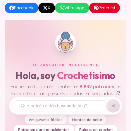
Facebook
X
WhatsApp
Pinterest
TU BUSCADOR INTELIGENTE
Hola, soy
Crochetisimo
Encuentro tu patrón ideal entre
8.832 patrones
, te
explico técnicas y resuelvo dudas. En segundos.
Tu pregunta
Amigurumis fáciles
Mantas de bebé
Patrones para principiantes
Bolsos en crochet