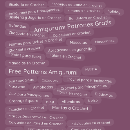
Esponjas de baño en crochet
Bisutería en Crochet
Amigurumi para Principiantes
holiday
kimono en crochet
Bandolera en Crochet
Bisuteria y Joyeria en Crochet
Amigurumi Patrones Gratis
Bufandas
Calcetines en crochet
Chaqueta en crochet
Mantas para Bebes a Crochet
Mascarillas
Mascotas
Chandal a crochet
Aplicaciones en ganchillo
Faldas en Crochet
Fundas para Tazas
Mandalas en Crochet
Free Patterns Amigurumi
MANTA
Cazadora
Crochet para Principantes
Marcapaginas
Crochet para Principiantes
Macrame
Almohadas
Flores en crochet
Diademas
Guía para Principiantes
bolso
Alfombras
blog
Grannys Square
Mantas a Crochet
Estuches en Crochet
Marcos Decorativos en Crochet
Colgantes de Pared en Crochet
Individuales en crochet
Capas