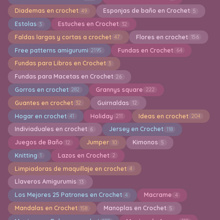
Diademas en crochet
Esponjas de baño en Crochet
49
5
Estolas
Estuches en Crochet
3
32
Faldas largas y cortas a crochet
Flores en crochet
47
156
Free patterns amigurumi
Fundas en Crochet
2195
64
Fundas para Libros en Crochet
3
Fundas para Macetas en Crochet
26
Gorros en crochet
Grannys square
282
222
Guantes en crochet
Guirnaldas
32
12
Hogar en crochet
Holiday
Ideas en crochet
41
211
204
Indiviaduales en crochet
Jersey en Crochet
6
118
Juegos de Baño
Jumper
Kimonos
12
10
5
Knitting
Lazos en Crochet
1
2
Limpiadoras de maquillaje en crochet
4
Llaveros Amigurumis
13
Los Mejores 25 Patrones en Crochet
Macrame
4
4
Mandalas en Crochet
Manoplas en Crochet
158
5