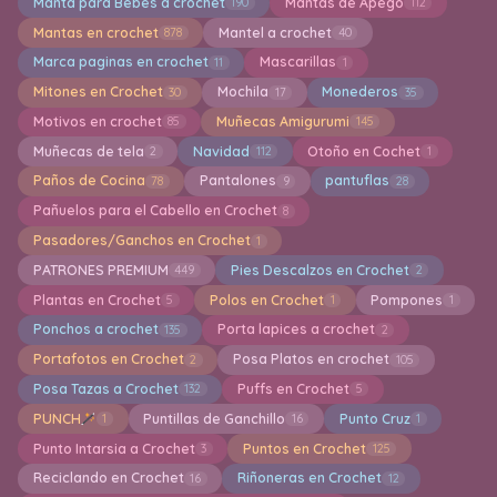
Manta para Bebes a crochet
Mantas de Apego
190
112
Mantas en crochet
Mantel a crochet
878
40
Marca paginas en crochet
Mascarillas
11
1
Mitones en Crochet
Mochila
Monederos
30
17
35
Motivos en crochet
Muñecas Amigurumi
85
145
Muñecas de tela
Navidad
Otoño en Cochet
2
112
1
Paños de Cocina
Pantalones
pantuflas
78
9
28
Pañuelos para el Cabello en Crochet
8
Pasadores/Ganchos en Crochet
1
PATRONES PREMIUM
Pies Descalzos en Crochet
449
2
Plantas en Crochet
Polos en Crochet
Pompones
5
1
1
Ponchos a crochet
Porta lapices a crochet
135
2
Portafotos en Crochet
Posa Platos en crochet
2
105
Posa Tazas a Crochet
Puffs en Crochet
132
5
PUNCH
Puntillas de Ganchillo
Punto Cruz
1
16
1
Punto Intarsia a Crochet
Puntos en Crochet
3
125
Reciclando en Crochet
Riñoneras en Crochet
16
12