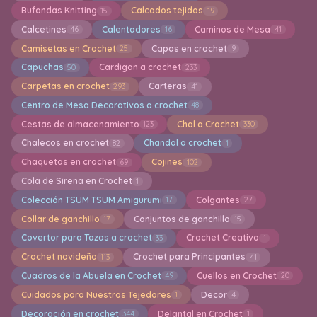
Bufandas Knitting
Calcados tejidos
15
19
Calcetines
Calentadores
Caminos de Mesa
46
16
41
Camisetas en Crochet
Capas en crochet
25
9
Capuchas
Cardigan a crochet
50
233
Carpetas en crochet
Carteras
293
41
Centro de Mesa Decorativos a crochet
48
Cestas de almacenamiento
Chal a Crochet
123
330
Chalecos en crochet
Chandal a crochet
82
1
Chaquetas en crochet
Cojines
69
102
Cola de Sirena en Crochet
1
Colección TSUM TSUM Amigurumi
Colgantes
17
27
Collar de ganchillo
Conjuntos de ganchillo
17
15
Covertor para Tazas a crochet
Crochet Creativo
33
1
Crochet navideño
Crochet para Principantes
113
41
Cuadros de la Abuela en Crochet
Cuellos en Crochet
49
20
Cuidados para Nuestros Tejedores
Decor
1
4
Decoración en crochet
Delantal en Crochet
344
1