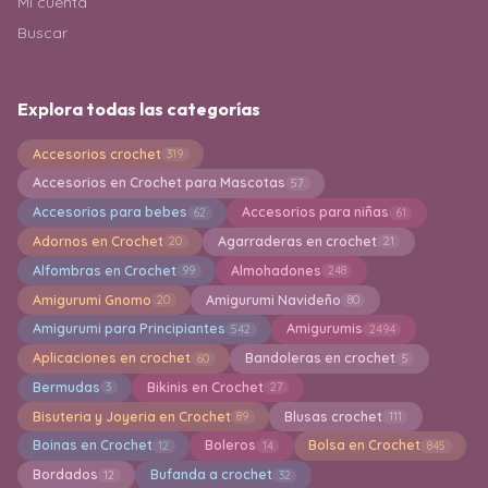
Mi cuenta
Buscar
Explora todas las categorías
Accesorios crochet
319
Accesorios en Crochet para Mascotas
57
Accesorios para bebes
Accesorios para niñas
62
61
Adornos en Crochet
Agarraderas en crochet
20
21
Alfombras en Crochet
Almohadones
99
248
Amigurumi Gnomo
Amigurumi Navideño
20
80
Amigurumi para Principiantes
Amigurumis
542
2494
Aplicaciones en crochet
Bandoleras en crochet
60
5
Bermudas
Bikinis en Crochet
3
27
Bisuteria y Joyeria en Crochet
Blusas crochet
89
111
Boinas en Crochet
Boleros
Bolsa en Crochet
12
14
845
Bordados
Bufanda a crochet
12
32