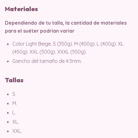
M
ater
iales
Dependiendo de tu talla, la cantidad de materiales
para el suéter podrían variar
Color Light Beige. S (350g). M (400g). L (400g). XL
(450g). XXL (500g). XXXL (550g).
Gancho del tamaño de 4.5mm.
Tallas
S.
M.
L.
XL.
XXL.