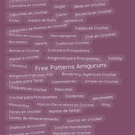
Ideas en crochet
Camiseta en crochet
Hogar
Bisutería en Crochet
Capas
Capuchas en crochet
bolso
Alfileteros
Juegos de Baño
Colgantes de Plantas en Crochet
Faldas en Crochet
Chal en Crochet
kimono en crochet
Marcapaginas
MANTA
Cuellos en Crochet
Bordados
Guía para Principiantes
Boinas a Crochet
Mantel a crochet
Amigurumi para Principiantes
holiday
Free Patterns Amigurumi
Cazadora
Bisuteria y Joyeria en Crochet
Amigurumi Patrones PDF
Fundas para Tazas
Calentadores
Jumper en Crochet
Chaqueta en crochet
Mascotas
Almohadas
Crochet para Principiantes
Diademas
Mascarillas
Marcos Decorativos en Crochet
blog
Flores en crochet
Mantas de Apego
Cestas de Almacenamiento
Gorros en crochet
Chalecos en crochet
Crochet Navidadeño
Delantal en Crochet
Mandalas en Crochet