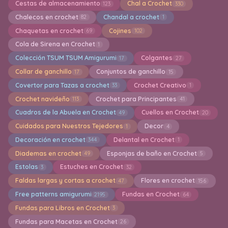
Cestas de almacenamiento
Chal a Crochet
123
330
Chalecos en crochet
Chandal a crochet
82
1
Chaquetas en crochet
Cojines
69
102
Cola de Sirena en Crochet
1
Colección TSUM TSUM Amigurumi
Colgantes
17
27
Collar de ganchillo
Conjuntos de ganchillo
17
15
Covertor para Tazas a crochet
Crochet Creativo
33
1
Crochet navideño
Crochet para Principantes
113
41
Cuadros de la Abuela en Crochet
Cuellos en Crochet
49
20
Cuidados para Nuestros Tejedores
Decor
1
4
Decoración en crochet
Delantal en Crochet
344
1
Diademas en crochet
Esponjas de baño en Crochet
49
5
Estolas
Estuches en Crochet
3
32
Faldas largas y cortas a crochet
Flores en crochet
47
156
Free patterns amigurumi
Fundas en Crochet
2195
64
Fundas para Libros en Crochet
3
Fundas para Macetas en Crochet
26