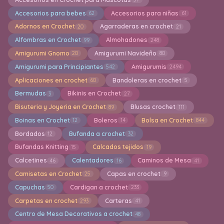
Accesorios para bebes
Accesorios para niñas
62
61
Adornos en Crochet
Agarraderas en crochet
20
21
Alfombras en Crochet
Almohadones
99
248
Amigurumi Gnomo
Amigurumi Navideño
20
80
Amigurumi para Principiantes
Amigurumis
542
2494
Aplicaciones en crochet
Bandoleras en crochet
60
5
Bermudas
Bikinis en Crochet
3
27
Bisuteria y Joyeria en Crochet
Blusas crochet
89
111
Boinas en Crochet
Boleros
Bolsa en Crochet
12
14
844
Bordados
Bufanda a crochet
12
32
Bufandas Knitting
Calcados tejidos
15
19
Calcetines
Calentadores
Caminos de Mesa
46
16
41
Camisetas en Crochet
Capas en crochet
25
9
Capuchas
Cardigan a crochet
50
233
Carpetas en crochet
Carteras
293
41
Centro de Mesa Decorativos a crochet
48