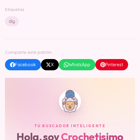
Etiquetas
diy
Comparte este patrón
Facebook
X
WhatsApp
Pinterest
TU BUSCADOR INTELIGENTE
Hola, soy
Crochetisimo