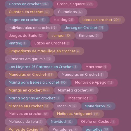
Gorros en crochet
Grannys square
282
222
Guantes en crochet
Guirnaldas
32
12
Hogar en crochet
Holiday
Ideas en crochet
41
211
204
Indiviaduales en crochet
Jersey en Crochet
6
118
Juegos de Baño
Jumper
Kimonos
12
10
5
Knitting
Lazos en Crochet
1
2
Limpiadoras de maquillaje en crochet
4
Llaveros Amigurumis
13
Los Mejores 25 Patrones en Crochet
Macrame
4
4
Mandalas en Crochet
Manoplas en Crochet
158
5
Manta para Bebes a crochet
Mantas de Apego
190
112
Mantas en crochet
Mantel a crochet
877
40
Marca paginas en crochet
Mascarillas
11
1
Mitones en Crochet
Mochila
Monederos
30
17
35
Motivos en crochet
Muñecas Amigurumi
85
145
Muñecas de tela
Navidad
Otoño en Cochet
2
112
1
Paños de Cocina
Pantalones
pantuflas
78
9
28