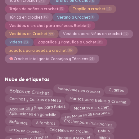
Top en crochet
Toreras en Crochet
241
6
Trajes de baños a crochet
Trapillo a crochet
13
12
Túnica en crochet
Verano a Crochet
15
1
Vestidos a crochet para muñecas Barbie
8
Vestidos en Crochet
Vestidos para Niñas en crochet
99
19
Videos
Zapatillas y Pantuflas a Cochet
20
41
zapatos para bebés a crochet
36
Crochet Inteligente Consejos y Técnicas
21
Nube de etiquetas
Bolsas en Crochet
Individuales en crochet
Guantes
Mantas para Bebes a Crochet
Caminos y Centros de Mesa
Accesorios y Ropa para Bebes
Macetas a crochet
Los Mejores 25 Patrones
Aplicaciones en ganchillo
Crochet para Principantes
Alfombras
Bufandas
Lazos en Crochet
Calcetines en crochet
Bolero
Corazones a Crochet
Bikinis
Chandal a crochet