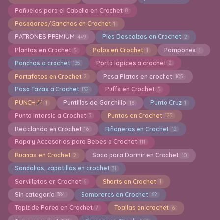
Pañuelos para el Cabello en Crochet
8
Pasadores/Ganchos en Crochet
1
PATRONES PREMIUM
Pies Descalzos en Crochet
449
2
Plantas en Crochet
Polos en Crochet
Pompones
5
1
1
Ponchos a crochet
Porta lapices a crochet
135
2
Portafotos en Crochet
Posa Platos en crochet
2
105
Posa Tazas a Crochet
Puffs en Crochet
132
5
PUNCH
Puntillas de Ganchillo
Punto Cruz
1
16
1
Punto Intarsia a Crochet
Puntos en Crochet
3
125
Reciclando en Crochet
Riñoneras en Crochet
16
12
Ropa y Accesorios para Bebes a Crochet
111
Ruanas en Crochet
Saco para Dormir en Crochet
2
10
Sandalias, zapatillas en crochet
31
Servilletas en Crochet
Shorts en Crochet
6
1
Sin categoría
Sombreros en Crochet
384
62
Tapiz de Pared en Crochet
Toallas en crochet
7
6