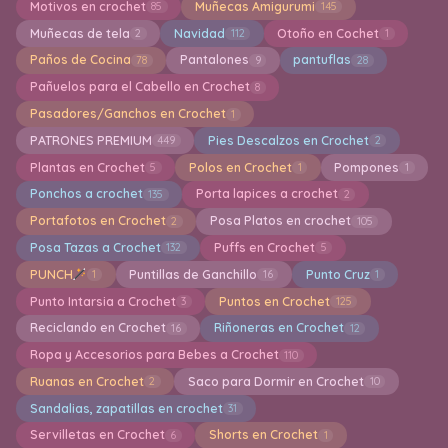
Motivos en crochet
Muñecas Amigurumi
85
145
Muñecas de tela
Navidad
Otoño en Cochet
2
112
1
Paños de Cocina
Pantalones
pantuflas
78
9
28
Pañuelos para el Cabello en Crochet
8
Pasadores/Ganchos en Crochet
1
PATRONES PREMIUM
Pies Descalzos en Crochet
449
2
Plantas en Crochet
Polos en Crochet
Pompones
5
1
1
Ponchos a crochet
Porta lapices a crochet
135
2
Portafotos en Crochet
Posa Platos en crochet
2
105
Posa Tazas a Crochet
Puffs en Crochet
132
5
PUNCH
Puntillas de Ganchillo
Punto Cruz
1
16
1
Punto Intarsia a Crochet
Puntos en Crochet
3
125
Reciclando en Crochet
Riñoneras en Crochet
16
12
Ropa y Accesorios para Bebes a Crochet
110
Ruanas en Crochet
Saco para Dormir en Crochet
2
10
Sandalias, zapatillas en crochet
31
Servilletas en Crochet
Shorts en Crochet
6
1