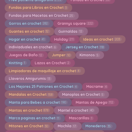
Fundas para Libros en Crochet
3
Fundas para Macetas en Crochet
25
Gorros en crochet
Grannys square
282
222
Guantes en crochet
Guirnaldas
32
12
Hogar en crochet
Holiday
Ideas en crochet
41
211
203
Indiviaduales en crochet
Jersey en Crochet
6
118
Juegos de Baño
Jumper
Kimonos
12
10
5
Knitting
Lazos en Crochet
1
2
Limpiadoras de maquillaje en crochet
4
Llaveros Amigurumis
13
Los Mejores 25 Patrones en Crochet
Macrame
4
4
Mandalas en Crochet
Manoplas en Crochet
158
5
Manta para Bebes a crochet
Mantas de Apego
190
112
Mantas en crochet
Mantel a crochet
878
40
Marca paginas en crochet
Mascarillas
11
1
Mitones en Crochet
Mochila
Monederos
30
17
35