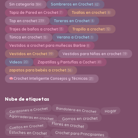
Sin categoría
Sombreros en Crochet
384
62
Tapiz de Pared en Crochet
Toallas en crochet
7
6
Top en crochet
Toreras en Crochet
239
6
Trajes de baños a crochet
Trapillo a crochet
13
12
Túnica en crochet
Verano a Crochet
15
1
Vestidos a crochet para muñecas Barbie
8
Vestidos en Crochet
Vestidos para Niñas en crochet
99
19
Videos
Zapatillas y Pantuflas a Cochet
20
41
zapatos para bebés a crochet
36
Crochet Inteligente Consejos y Técnicas
21
Nube de etiquetas
Bandolera en Crochet
Corazones a Crochet
Hogar
Agarraderas en crochet
Gorros en crochet
Flores en crochet
Cuellos en Crochet
Crochet para Principiantes
Estuches en Crochet