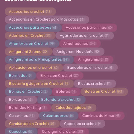
Accesorios crochet
319
Accesorios en Crochet para Mascotas
57
Accesorios para bebes
Accesorios para niñas
61
60
Adornos en Crochet
Agarraderas en crochet
20
21
Alfombras en Crochet
Almohadones
99
248
Amigurumi Gnomo
Amigurumi Navideño
20
80
Amigurumi para Principiantes
Amigurumis
541
2493
Aplicaciones en crochet
Bandoleras en crochet
60
5
Bermudas
Bikinis en Crochet
3
27
Bisuteria y Joyeria en Crochet
Blusas crochet
89
111
Boinas en Crochet
Boleros
Bolsa en Crochet
12
14
845
Bordados
Bufanda a crochet
12
32
Bufandas Knitting
Calcados tejidos
15
19
Calcetines
Calentadores
Caminos de Mesa
46
16
41
Camisetas en Crochet
Capas en crochet
25
9
Capuchas
Cardigan a crochet
50
233