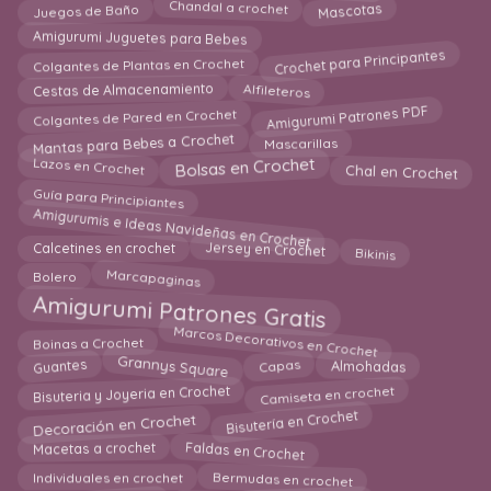
Chandal a crochet
Mascotas
Juegos de Baño
Amigurumi Juguetes para Bebes
Crochet para Principantes
Colgantes de Plantas en Crochet
Alfileteros
Cestas de Almacenamiento
Amigurumi Patrones PDF
Colgantes de Pared en Crochet
Mantas para Bebes a Crochet
Mascarillas
Bolsas en Crochet
Lazos en Crochet
Chal en Crochet
Guía para Principiantes
Amigurumis e Ideas Navideñas en Crochet
Bikinis
Jersey en Crochet
Calcetines en crochet
Bolero
Marcapaginas
Amigurumi Patrones Gratis
Marcos Decorativos en Crochet
Boinas a Crochet
Grannys Square
Guantes
Capas
Almohadas
Camiseta en crochet
Bisuteria y Joyeria en Crochet
Decoración en Crochet
Bisutería en Crochet
Faldas en Crochet
Macetas a crochet
Bermudas en crochet
Individuales en crochet