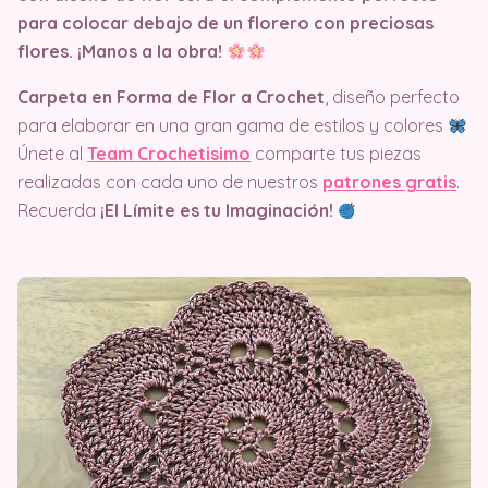
para colocar debajo de un florero con preciosas
flores. ¡Manos a la obra!
Carpeta en Forma de Flor a Crochet
, diseño perfecto
para elaborar en una gran gama de estilos y colores
Únete al
Team Crochetisimo
comparte tus piezas
realizadas con cada uno de nuestros
patrones gratis
.
Recuerda
¡El Límite es tu Imaginación!