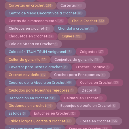
Carpetas en crochet
Carteras
293
41
Centro de Mesa Decorativos a crochet
48
Cestas de almacenamiento
Chal a Crochet
123
330
Chalecos en crochet
Chandal a crochet
81
1
Chaquetas en crochet
Cojines
69
102
Cola de Sirena en Crochet
1
Colección TSUM TSUM Amigurumi
Colgantes
17
27
Collar de ganchillo
Conjuntos de ganchillo
17
15
Covertor para Tazas a crochet
Crochet Creativo
33
1
Crochet navideño
Crochet para Principantes
113
41
Cuadros de la Abuela en Crochet
Cuellos en Crochet
49
20
Cuidados para Nuestros Tejedores
Decor
1
4
Decoración en crochet
Delantal en Crochet
343
1
Diademas en crochet
Esponjas de baño en Crochet
49
5
Estolas
Estuches en Crochet
3
32
Faldas largas y cortas a crochet
Flores en crochet
47
156
Free patterns amigurumi
Fundas en Crochet
2194
64