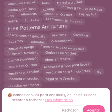
Mantel a crochet
bolso
kimono en crochet
Caminos y Centros de Mesa
holiday
Fundas para Tazas
Jumper en Crochet
Alfombras
blog
Cojines Puf
Los Mejores 25 Patrones
MANTA
Bordados
Free Patterns Amigurumi
Macrame
Aplicaciones en ganchillo
Cazadora
Calentadores
Diademas
Bufandas
Esponjas de baño en crochet
Mantas de Apego
Amigurumi Navideño
Chalecos en crochet
Ideas en crochet
Crochet Navidadeño
Delantal en Crochet
Accesorios y Ropa para Bebes
Mandalas en Crochet
Amigurumi para Principiantes
diy
Mantas a Crochet
Chaqueta en crochet
Capuchas en crochet
Usamos cookies para analítica y anuncios. Puedes
aceptar o rechazar.
Más información
© 2026 Crochetisimo. Todos los derechos reservados.
Rechazar
Aceptar