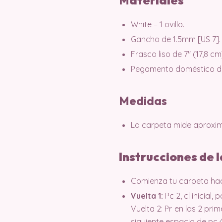
M
ater
iales
White – 1 ovillo.
Gancho de 1.5mm [US 7].
Frasco liso de 7″ (17,8 cm
Pegamento doméstico de
Medidas
La carpeta mide aproxim
Instrucciones de 
Comienza tu carpeta haci
Vuelta 1:
Pc 2, cl inicial, 
Vuelta 2: Pr en las 2 prim
siguiente espacio de pc 4