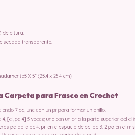
) de altura.
 secado transparente.
adamente5 X 5” (25.4 x 25.4 cm).
la Carpeta para Frasco en Crochet
endo 7 pc; une con un pr para formar un anillo.
pc 4, [cl, pc 4] 5 veces; une con un pr a la parte superior del cl in
eras pc de la pc 4, pr en el espacio de pc, pc 3, 2 pa en el mi
] 5 veces; une a la parte superior de la pc 3.