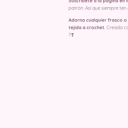
Suscríbete a la página en
patrón. Así que siempre te
Adorna cualquier frasco o
tejida a crochet.
Creada con
?❣