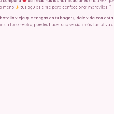
 la campana
así recibirás las notificaciones
cada vez qu
n a mano
tus agujas e hilo para confeccionar maravillas. ?
 botella vieja que tengas en tu hogar y dale vida con es
 un tono neutro, puedes hacer una versión más llamativa q