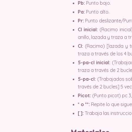
Pb:
Punto bajo.
Pa:
Punto alto.
Pr:
Punto deslizante/Pun
Cl inicial:
(Racimo inicial
anillo, lazada y traza a 
Cl:
(Racimo) [lazada y tr
traza a través de los 4 b
5-pa-cl inicial:
(Trabajad
traza a través de 2 bucle
5-pa-cl:
(Trabajados sobr
través de 2 bucles] 5 vec
Picot:
(Punto picot) pc 3,
* o **:
Repite lo que sigue 
[ ]:
Trabaja las instrucci