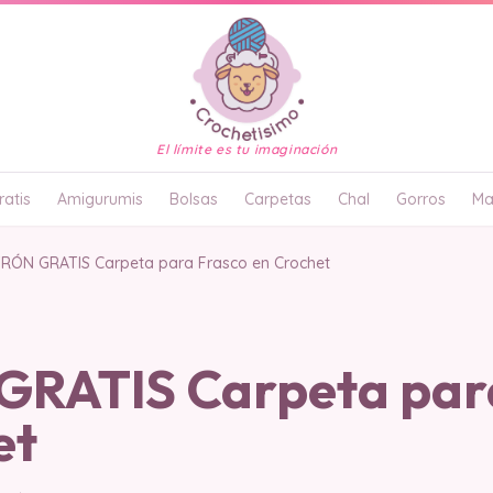
El límite es tu imaginación
atis
Amigurumis
Bolsas
Carpetas
Chal
Gorros
Ma
RÓN GRATIS Carpeta para Frasco en Crochet
RATIS Carpeta par
et