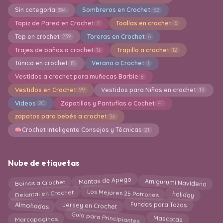
Sin categoría
Sombreros en Crochet
384
62
Tapiz de Pared en Crochet
Toallas en crochet
7
6
Top en crochet
Toreras en Crochet
239
6
Trajes de baños a crochet
Trapillo a crochet
13
12
Túnica en crochet
Verano a Crochet
15
1
Vestidos a crochet para muñecas Barbie
8
Vestidos en Crochet
Vestidos para Niñas en crochet
99
19
Videos
Zapatillas y Pantuflas a Cochet
20
41
zapatos para bebés a crochet
36
Crochet Inteligente Consejos y Técnicas
21
Nube de etiquetas
Mantas de Apego
Amigurumi Navideño
Boinas a Crochet
Los Mejores 25 Patrones
Delantal en Crochet
holiday
Fundas para Tazas
Almohadas
Jersey en Crochet
Guía para Principiantes
Marcapaginas
Mascotas