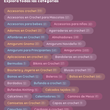
Explora todas las categorías
Accesorios crochet
319
Accesorios en Crochet para Mascotas
57
Accesorios para bebes
Accesorios para niñas
61
60
Adornos en Crochet
Agarraderas en crochet
20
21
Alfombras en Crochet
Almohadones
99
248
Amigurumi Gnomo
Amigurumi Navideño
20
80
Amigurumi para Principiantes
Amigurumis
541
2493
Aplicaciones en crochet
Bandoleras en crochet
60
5
Bermudas
Bikinis en Crochet
3
27
Bisuteria y Joyeria en Crochet
Blusas crochet
89
111
Boinas en Crochet
Boleros
Bolsa en Crochet
12
14
845
Bordados
Bufanda a crochet
12
32
Bufandas Knitting
Calcados tejidos
15
19
Calcetines
Calentadores
Caminos de Mesa
46
16
41
Camisetas en Crochet
Capas en crochet
25
9
Capuchas
Cardigan a crochet
50
233