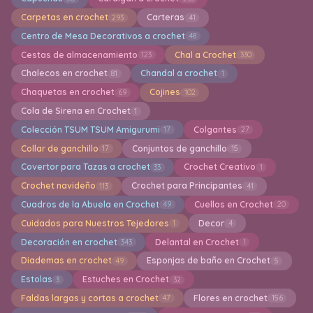
Carpetas en crochet
Carteras
293
41
Centro de Mesa Decorativos a crochet
48
Cestas de almacenamiento
Chal a Crochet
123
330
Chalecos en crochet
Chandal a crochet
81
1
Chaquetas en crochet
Cojines
69
102
Cola de Sirena en Crochet
1
Colección TSUM TSUM Amigurumi
Colgantes
17
27
Collar de ganchillo
Conjuntos de ganchillo
17
15
Covertor para Tazas a crochet
Crochet Creativo
33
1
Crochet navideño
Crochet para Principantes
113
41
Cuadros de la Abuela en Crochet
Cuellos en Crochet
49
20
Cuidados para Nuestros Tejedores
Decor
1
4
Decoración en crochet
Delantal en Crochet
343
1
Diademas en crochet
Esponjas de baño en Crochet
49
5
Estolas
Estuches en Crochet
3
32
Faldas largas y cortas a crochet
Flores en crochet
47
156