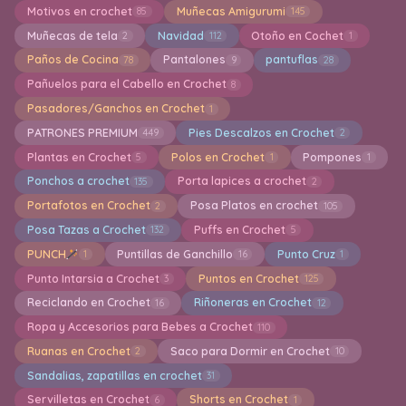
Motivos en crochet
Muñecas Amigurumi
85
145
Muñecas de tela
Navidad
Otoño en Cochet
2
112
1
Paños de Cocina
Pantalones
pantuflas
78
9
28
Pañuelos para el Cabello en Crochet
8
Pasadores/Ganchos en Crochet
1
PATRONES PREMIUM
Pies Descalzos en Crochet
449
2
Plantas en Crochet
Polos en Crochet
Pompones
5
1
1
Ponchos a crochet
Porta lapices a crochet
135
2
Portafotos en Crochet
Posa Platos en crochet
2
105
Posa Tazas a Crochet
Puffs en Crochet
132
5
PUNCH
Puntillas de Ganchillo
Punto Cruz
1
16
1
Punto Intarsia a Crochet
Puntos en Crochet
3
125
Reciclando en Crochet
Riñoneras en Crochet
16
12
Ropa y Accesorios para Bebes a Crochet
110
Ruanas en Crochet
Saco para Dormir en Crochet
2
10
Sandalias, zapatillas en crochet
31
Servilletas en Crochet
Shorts en Crochet
6
1