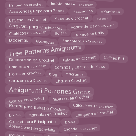
kimono en crochet
Individuales en crochet
Accesorios y Ropa para Bebes
Alfombras
Mascarillas
Macetas a crochet
Estuches en Crochet
Capas
Agarraderas en crochet
Amigurumi para Principiantes
Chalecos en crochet
Juegos de Baño
Bolero
Bandolera en Crochet
Bufandas
Diademas
Free Patterns Amigurumi
Cojines Puf
Faldas en Crochet
Decoración en Crochet
Caminos y Centros de Mesa
Camiseta en crochet
Flores en crochet
Macrame
blog
Corazones a Crochet
Chal en Crochet
Amigurumi Patrones Gratis
Bisutería en Crochet
Gorros en crochet
Mantas para Bebes a Crochet
Calcetines en crochet
Mandalas en Crochet
Chaqueta en crochet
Bikinis
bolso
Crochet para Principantes
Aplicaciones en ganchillo
Chandal a crochet
Mantel a crochet