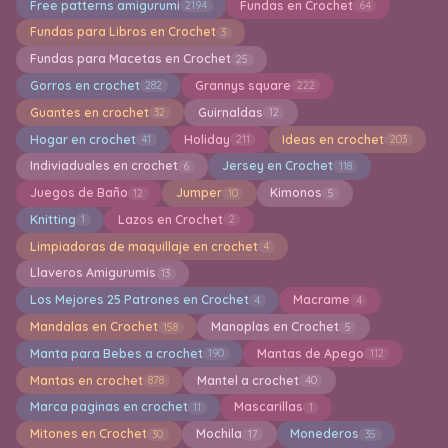
Free patterns amigurumi
Fundas en Crochet
2194
64
Fundas para Libros en Crochet
3
Fundas para Macetas en Crochet
25
Gorros en crochet
Grannys square
282
222
Guantes en crochet
Guirnaldas
32
12
Hogar en crochet
Holiday
Ideas en crochet
41
211
203
Indiviaduales en crochet
Jersey en Crochet
6
118
Juegos de Baño
Jumper
Kimonos
12
10
5
Knitting
Lazos en Crochet
1
2
Limpiadoras de maquillaje en crochet
4
Llaveros Amigurumis
13
Los Mejores 25 Patrones en Crochet
Macrame
4
4
Mandalas en Crochet
Manoplas en Crochet
158
5
Manta para Bebes a crochet
Mantas de Apego
190
112
Mantas en crochet
Mantel a crochet
878
40
Marca paginas en crochet
Mascarillas
11
1
Mitones en Crochet
Mochila
Monederos
30
17
35