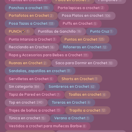
Ponchos a crochet
Porta lapices a crochet
135
2
Portafotos en Crochet
Posa Platos en crochet
2
106
Posa Tazas a Crochet
Puffs en Crochet
133
5
PUNCH
Puntillas de Ganchillo
Punto Cruz
1
16
1
Punto Intarsia a Crochet
Puntos en Crochet
3
125
Reciclando en Crochet
Riñoneras en Crochet
16
12
Ropa y Accesorios para Bebes a Crochet
111
Ruanas en Crochet
Saco para Dormir en Crochet
2
10
Sandalias, zapatillas en crochet
31
Servilletas en Crochet
Shorts en Crochet
6
1
Sin categoría
Sombreros en Crochet
384
62
Tapiz de Pared en Crochet
Toallas en crochet
7
6
Top en crochet
Toreras en Crochet
240
6
Trajes de baños a crochet
Trapillo a crochet
13
12
Túnica en crochet
Verano a Crochet
15
1
Vestidos a crochet para muñecas Barbie
8