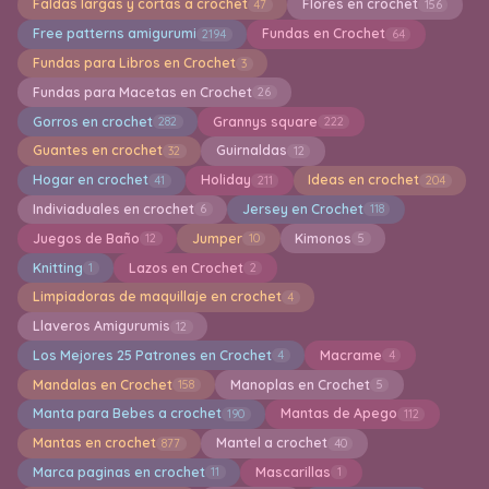
Faldas largas y cortas a crochet
Flores en crochet
47
156
Free patterns amigurumi
Fundas en Crochet
2194
64
Fundas para Libros en Crochet
3
Fundas para Macetas en Crochet
26
Gorros en crochet
Grannys square
282
222
Guantes en crochet
Guirnaldas
32
12
Hogar en crochet
Holiday
Ideas en crochet
41
211
204
Indiviaduales en crochet
Jersey en Crochet
6
118
Juegos de Baño
Jumper
Kimonos
12
10
5
Knitting
Lazos en Crochet
1
2
Limpiadoras de maquillaje en crochet
4
Llaveros Amigurumis
12
Los Mejores 25 Patrones en Crochet
Macrame
4
4
Mandalas en Crochet
Manoplas en Crochet
158
5
Manta para Bebes a crochet
Mantas de Apego
190
112
Mantas en crochet
Mantel a crochet
877
40
Marca paginas en crochet
Mascarillas
11
1