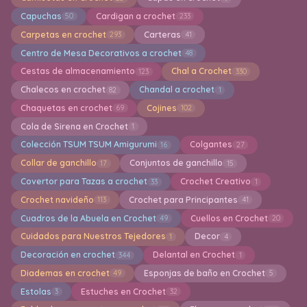
Capuchas
Cardigan a crochet
50
233
Carpetas en crochet
Carteras
293
41
Centro de Mesa Decorativos a crochet
48
Cestas de almacenamiento
Chal a Crochet
123
330
Chalecos en crochet
Chandal a crochet
82
1
Chaquetas en crochet
Cojines
69
102
Cola de Sirena en Crochet
1
Colección TSUM TSUM Amigurumi
Colgantes
16
27
Collar de ganchillo
Conjuntos de ganchillo
17
15
Covertor para Tazas a crochet
Crochet Creativo
33
1
Crochet navideño
Crochet para Principantes
113
41
Cuadros de la Abuela en Crochet
Cuellos en Crochet
49
20
Cuidados para Nuestros Tejedores
Decor
1
4
Decoración en crochet
Delantal en Crochet
344
1
Diademas en crochet
Esponjas de baño en Crochet
49
5
Estolas
Estuches en Crochet
3
32