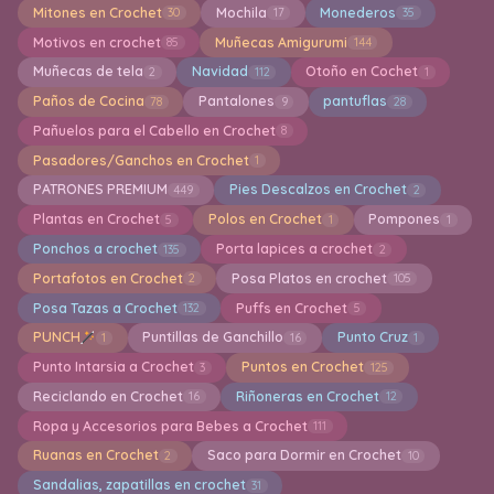
Mitones en Crochet
Mochila
Monederos
30
17
35
Motivos en crochet
Muñecas Amigurumi
85
144
Muñecas de tela
Navidad
Otoño en Cochet
2
112
1
Paños de Cocina
Pantalones
pantuflas
78
9
28
Pañuelos para el Cabello en Crochet
8
Pasadores/Ganchos en Crochet
1
PATRONES PREMIUM
Pies Descalzos en Crochet
449
2
Plantas en Crochet
Polos en Crochet
Pompones
5
1
1
Ponchos a crochet
Porta lapices a crochet
135
2
Portafotos en Crochet
Posa Platos en crochet
2
105
Posa Tazas a Crochet
Puffs en Crochet
132
5
PUNCH
Puntillas de Ganchillo
Punto Cruz
1
16
1
Punto Intarsia a Crochet
Puntos en Crochet
3
125
Reciclando en Crochet
Riñoneras en Crochet
16
12
Ropa y Accesorios para Bebes a Crochet
111
Ruanas en Crochet
Saco para Dormir en Crochet
2
10
Sandalias, zapatillas en crochet
31