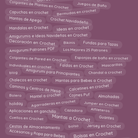
Colgantes de Plantas en Crochet
Juegos de Baño
Bermudas en crochet
Capuchas en crochet
Crochet Navidadeño
Mantas de Apego
Mandalas en Crochet
Ideas en crochet
Amigurumis e Ideas Navideñas en Crochet
Decoración en Crochet
Fundas para Tazas
Bikinis
Amigurumi Patrones PDF
Los Mejores 25 Patrones
Colgantes de Pared en Crochet
Esponjas de baño en crochet
Mascarillas
Individuales en crochet
Faldas en Crochet
Amigurumi para Principiantes
blog
Chandal a crochet
Chalecos en crochet
Mantas para Bebes a Crochet
Caminos y Centros de Mesa
Calcetines en crochet
Mantel a crochet
Almohadas
Cojines Puf
Bolero
Agarraderas en crochet
Jumper en Crochet
holiday
Cazadora
Alfileteros
Aplicaciones en ganchillo
Mantas a Crochet
Guantes
Cuellos en Crochet
Jersey en Crochet
Cestas de Almacenamiento
bolso
Accesorios y Ropa para Bebes
Bolsas en Crochet