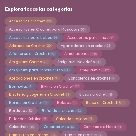
Explora todas las categorías
Accesorios crochet
319
Accesorios en Crochet para Mascotas
57
Accesorios para bebes
Accesorios para niñas
62
61
Adornos en Crochet
Agarraderas en crochet
20
21
Alfombras en Crochet
Almohadones
99
248
Amigurumi Gnomo
Amigurumi Navideño
20
80
Amigurumi para Principiantes
Amigurumis
541
2493
Aplicaciones en crochet
Bandoleras en crochet
60
5
Bermudas
Bikinis en Crochet
3
27
Bisuteria y Joyeria en Crochet
Blusas crochet
89
111
Boinas en Crochet
Boleros
Bolsa en Crochet
12
14
844
Bordados
Bufanda a crochet
12
32
Bufandas Knitting
Calcados tejidos
15
19
Calcetines
Calentadores
Caminos de Mesa
46
16
41
Camisetas en Crochet
Capas en crochet
25
9