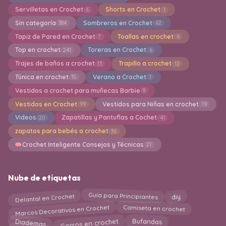
Servilletas en Crochet
Shorts en Crochet
6
1
Sin categoría
Sombreros en Crochet
384
62
Tapiz de Pared en Crochet
Toallas en crochet
7
6
Top en crochet
Toreras en Crochet
241
6
Trajes de baños a crochet
Trapillo a crochet
13
12
Túnica en crochet
Verano a Crochet
15
1
Vestidos a crochet para muñecas Barbie
8
Vestidos en Crochet
Vestidos para Niñas en crochet
99
19
Videos
Zapatillas y Pantuflas a Cochet
20
41
zapatos para bebés a crochet
36
Crochet Inteligente Consejos y Técnicas
21
Nube de etiquetas
Delantal en Crochet
Guía para Principiantes
diy
Marcos Decorativos en Crochet
Camiseta en crochet
Gorros en crochet
Bufandas
Diademas