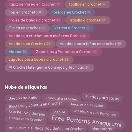
Tapiz de Pared en Crochet
Toallas en crochet
7
6
Top en crochet
Toreras en Crochet
240
6
Trajes de baños a crochet
Trapillo a crochet
13
12
Túnica en crochet
Verano a Crochet
15
1
Vestidos a crochet para muñecas Barbie
8
Vestidos en Crochet
Vestidos para Niñas en crochet
99
19
Videos
Zapatillas y Pantuflas a Cochet
20
41
zapatos para bebés a crochet
36
Crochet Inteligente Consejos y Técnicas
21
Nube de etiquetas
Chandal a crochet
Fundas para Tazas
Juegos de Baño
Bisuteria y Joyeria en Crochet
Jumper en Crochet
Los Mejores 25 Patrones
Crochet Navidadeño
MANTA
Free Patterns Amigurumi
Delantal en Crochet
Amigurumis e Ideas Navideñas en Crochet
Almohadas