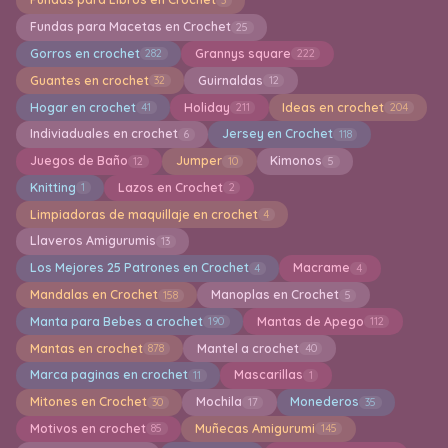
Fundas para Macetas en Crochet
25
Gorros en crochet
Grannys square
282
222
Guantes en crochet
Guirnaldas
32
12
Hogar en crochet
Holiday
Ideas en crochet
41
211
204
Indiviaduales en crochet
Jersey en Crochet
6
118
Juegos de Baño
Jumper
Kimonos
12
10
5
Knitting
Lazos en Crochet
1
2
Limpiadoras de maquillaje en crochet
4
Llaveros Amigurumis
13
Los Mejores 25 Patrones en Crochet
Macrame
4
4
Mandalas en Crochet
Manoplas en Crochet
158
5
Manta para Bebes a crochet
Mantas de Apego
190
112
Mantas en crochet
Mantel a crochet
878
40
Marca paginas en crochet
Mascarillas
11
1
Mitones en Crochet
Mochila
Monederos
30
17
35
Motivos en crochet
Muñecas Amigurumi
85
145