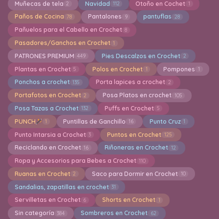
Muñecas de tela
Navidad
Otoño en Cochet
2
112
1
Paños de Cocina
Pantalones
pantuflas
78
9
28
Pañuelos para el Cabello en Crochet
8
Pasadores/Ganchos en Crochet
1
PATRONES PREMIUM
Pies Descalzos en Crochet
449
2
Plantas en Crochet
Polos en Crochet
Pompones
5
1
1
Ponchos a crochet
Porta lapices a crochet
135
2
Portafotos en Crochet
Posa Platos en crochet
2
105
Posa Tazas a Crochet
Puffs en Crochet
132
5
PUNCH
Puntillas de Ganchillo
Punto Cruz
1
16
1
Punto Intarsia a Crochet
Puntos en Crochet
3
125
Reciclando en Crochet
Riñoneras en Crochet
16
12
Ropa y Accesorios para Bebes a Crochet
110
Ruanas en Crochet
Saco para Dormir en Crochet
2
10
Sandalias, zapatillas en crochet
31
Servilletas en Crochet
Shorts en Crochet
6
1
Sin categoría
Sombreros en Crochet
384
62