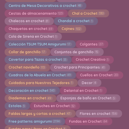
Centro de Mesa Decorativos a crochet
48
Cestas de almacenamiento
Chal a Crochet
123
330
Chalecos en crochet
Chandal a crochet
81
1
Chaquetas en crochet
Cojines
69
102
Cola de Sirena en Crochet
1
Colección TSUM TSUM Amigurumi
Colgantes
17
27
Collar de ganchillo
Conjuntos de ganchillo
17
15
Covertor para Tazas a crochet
Crochet Creativo
33
1
Crochet navideño
Crochet para Principantes
113
41
Cuadros de la Abuela en Crochet
Cuellos en Crochet
49
20
Cuidados para Nuestros Tejedores
Decor
1
4
Decoración en crochet
Delantal en Crochet
343
1
Diademas en crochet
Esponjas de baño en Crochet
49
5
Estolas
Estuches en Crochet
3
32
Faldas largas y cortas a crochet
Flores en crochet
47
156
Free patterns amigurumi
Fundas en Crochet
2194
64
Fundas para Libros en Crochet
3