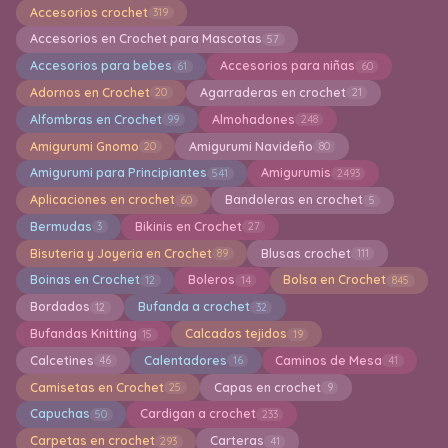
Accesorios crochet
319
Accesorios en Crochet para Mascotas
57
Accesorios para bebes
Accesorios para niñas
61
60
Adornos en Crochet
Agarraderas en crochet
20
21
Alfombras en Crochet
Almohadones
99
248
Amigurumi Gnomo
Amigurumi Navideño
20
80
Amigurumi para Principiantes
Amigurumis
541
2493
Aplicaciones en crochet
Bandoleras en crochet
60
5
Bermudas
Bikinis en Crochet
3
27
Bisuteria y Joyeria en Crochet
Blusas crochet
89
111
Boinas en Crochet
Boleros
Bolsa en Crochet
12
14
845
Bordados
Bufanda a crochet
12
32
Bufandas Knitting
Calcados tejidos
15
19
Calcetines
Calentadores
Caminos de Mesa
46
16
41
Camisetas en Crochet
Capas en crochet
25
9
Capuchas
Cardigan a crochet
50
233
Carpetas en crochet
Carteras
293
41