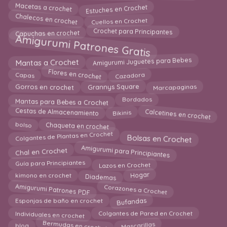
Macetas a crochet
Estuches en Crochet
Chalecos en crochet
Cuellos en Crochet
Crochet para Principantes
Capuchas en crochet
Amigurumi Patrones Gratis
Amigurumi Juguetes para Bebes
Mantas a Crochet
Flores en crochet
Capas
Cazadora
Marcapaginas
Gorros en crochet
Grannys Square
Mantas para Bebes a Crochet
Bordados
Calcetines en crochet
Bikinis
Cestas de Almacenamiento
bolso
Chaqueta en crochet
Colgantes de Plantas en Crochet
Bolsas en Crochet
Amigurumi para Principiantes
Chal en Crochet
Guía para Principiantes
Lazos en Crochet
Diademas
Hogar
kimono en crochet
Amigurumi Patrones PDF
Corazones a Crochet
Bufandas
Esponjas de baño en crochet
Individuales en crochet
Colgantes de Pared en Crochet
Bermudas en crochet
Mascarillas
blog