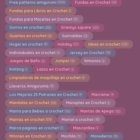
Free patterns amigurumi
Fundas en Crochet
2194
64
Fundas para Libros en Crochet
3
Fundas para Macetas en Crochet
25
Gorros en crochet
Grannys square
282
222
Guantes en crochet
Guirnaldas
32
12
Hogar en crochet
Holiday
Ideas en crochet
41
211
203
Indiviaduales en crochet
Jersey en Crochet
6
118
Juegos de Baño
Jumper
Kimonos
12
10
5
Knitting
Lazos en Crochet
1
2
Limpiadoras de maquillaje en crochet
4
Llaveros Amigurumis
13
Los Mejores 25 Patrones en Crochet
Macrame
4
4
Mandalas en Crochet
Manoplas en Crochet
158
5
Manta para Bebes a crochet
Mantas de Apego
190
112
Mantas en crochet
Mantel a crochet
878
40
Marca paginas en crochet
Mascarillas
11
1
Mitones en Crochet
Mochila
Monederos
30
17
35