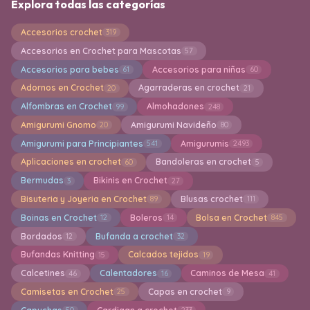
Explora todas las categorías
Accesorios crochet
319
Accesorios en Crochet para Mascotas
57
Accesorios para bebes
Accesorios para niñas
61
60
Adornos en Crochet
Agarraderas en crochet
20
21
Alfombras en Crochet
Almohadones
99
248
Amigurumi Gnomo
Amigurumi Navideño
20
80
Amigurumi para Principiantes
Amigurumis
541
2493
Aplicaciones en crochet
Bandoleras en crochet
60
5
Bermudas
Bikinis en Crochet
3
27
Bisuteria y Joyeria en Crochet
Blusas crochet
89
111
Boinas en Crochet
Boleros
Bolsa en Crochet
12
14
845
Bordados
Bufanda a crochet
12
32
Bufandas Knitting
Calcados tejidos
15
19
Calcetines
Calentadores
Caminos de Mesa
46
16
41
Camisetas en Crochet
Capas en crochet
25
9