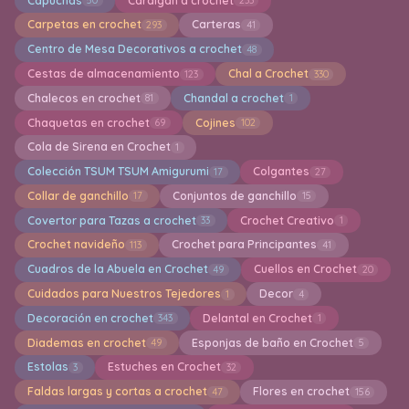
Capuchas
Cardigan a crochet
50
233
Carpetas en crochet
Carteras
293
41
Centro de Mesa Decorativos a crochet
48
Cestas de almacenamiento
Chal a Crochet
123
330
Chalecos en crochet
Chandal a crochet
81
1
Chaquetas en crochet
Cojines
69
102
Cola de Sirena en Crochet
1
Colección TSUM TSUM Amigurumi
Colgantes
17
27
Collar de ganchillo
Conjuntos de ganchillo
17
15
Covertor para Tazas a crochet
Crochet Creativo
33
1
Crochet navideño
Crochet para Principantes
113
41
Cuadros de la Abuela en Crochet
Cuellos en Crochet
49
20
Cuidados para Nuestros Tejedores
Decor
1
4
Decoración en crochet
Delantal en Crochet
343
1
Diademas en crochet
Esponjas de baño en Crochet
49
5
Estolas
Estuches en Crochet
3
32
Faldas largas y cortas a crochet
Flores en crochet
47
156