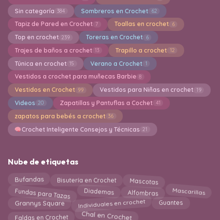
Sin categoría
Sombreros en Crochet
384
62
Tapiz de Pared en Crochet
Toallas en crochet
7
6
Top en crochet
Toreras en Crochet
239
6
Trajes de baños a crochet
Trapillo a crochet
13
12
Túnica en crochet
Verano a Crochet
15
1
Vestidos a crochet para muñecas Barbie
8
Vestidos en Crochet
Vestidos para Niñas en crochet
99
19
Videos
Zapatillas y Pantuflas a Cochet
20
41
zapatos para bebés a crochet
36
Crochet Inteligente Consejos y Técnicas
21
Nube de etiquetas
Bisutería en Crochet
Mascotas
Bufandas
Fundas para Tazas
Mascarillas
Diademas
Alfombras
Individuales en crochet
Guantes
Grannys Square
Chal en Crochet
Faldas en Crochet