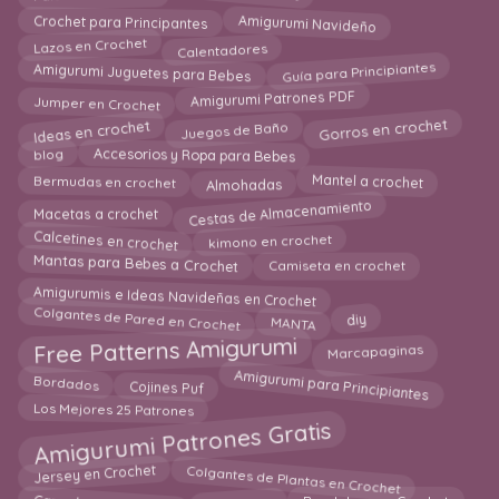
Crochet para Principantes
Amigurumi Navideño
Calentadores
Lazos en Crochet
Guía para Principiantes
Amigurumi Juguetes para Bebes
Amigurumi Patrones PDF
Jumper en Crochet
Ideas en crochet
Gorros en crochet
Juegos de Baño
blog
Accesorios y Ropa para Bebes
Almohadas
Mantel a crochet
Bermudas en crochet
Cestas de Almacenamiento
Macetas a crochet
Calcetines en crochet
kimono en crochet
Mantas para Bebes a Crochet
Camiseta en crochet
Amigurumis e Ideas Navideñas en Crochet
Colgantes de Pared en Crochet
MANTA
diy
Free Patterns Amigurumi
Marcapaginas
Amigurumi para Principiantes
Bordados
Cojines Puf
Los Mejores 25 Patrones
Amigurumi Patrones Gratis
Colgantes de Plantas en Crochet
Jersey en Crochet