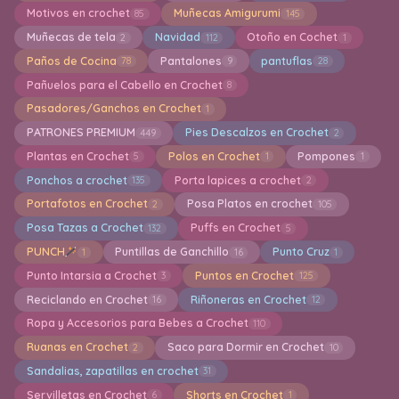
Motivos en crochet
Muñecas Amigurumi
85
145
Muñecas de tela
Navidad
Otoño en Cochet
2
112
1
Paños de Cocina
Pantalones
pantuflas
78
9
28
Pañuelos para el Cabello en Crochet
8
Pasadores/Ganchos en Crochet
1
PATRONES PREMIUM
Pies Descalzos en Crochet
449
2
Plantas en Crochet
Polos en Crochet
Pompones
5
1
1
Ponchos a crochet
Porta lapices a crochet
135
2
Portafotos en Crochet
Posa Platos en crochet
2
105
Posa Tazas a Crochet
Puffs en Crochet
132
5
PUNCH
Puntillas de Ganchillo
Punto Cruz
1
16
1
Punto Intarsia a Crochet
Puntos en Crochet
3
125
Reciclando en Crochet
Riñoneras en Crochet
16
12
Ropa y Accesorios para Bebes a Crochet
110
Ruanas en Crochet
Saco para Dormir en Crochet
2
10
Sandalias, zapatillas en crochet
31
Servilletas en Crochet
Shorts en Crochet
6
1