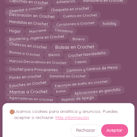
Capuchas en crochet
Bandolera en Crochet
Alfileteros
Chandal a crochet
Chaqueta en crochet
Decoración en Crochet
Cuellos en Crochet
Mandalas en Crochet
Corazones a Crochet
holiday
Macrame
Cazadora
Hogar
Bisuteria y Joyeria en Crochet
Bolero
Chalecos en crochet
Bolsas en Crochet
Boinas a Crochet
Bikinis
Crochet Navidadeño
Marcos Decorativos en Crochet
Capas
Caminos y Centros de Mesa
Crochet para Principiantes
Flores en crochet
Delantal en Crochet
Esponjas de baño en crochet
Estuches en Crochet
Aplicaciones en ganchillo
Mantas a Crochet
bolso
Agarraderas en crochet
Mantas de Apego
Usamos cookies para analítica y anuncios. Puedes
aceptar o rechazar.
Más información
© 2026 Crochetisimo. Todos los derechos reservados.
Rechazar
Aceptar