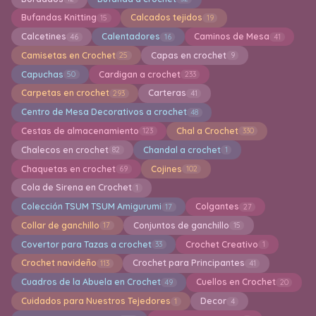
Bufandas Knitting
Calcados tejidos
15
19
Calcetines
Calentadores
Caminos de Mesa
46
16
41
Camisetas en Crochet
Capas en crochet
25
9
Capuchas
Cardigan a crochet
50
233
Carpetas en crochet
Carteras
293
41
Centro de Mesa Decorativos a crochet
48
Cestas de almacenamiento
Chal a Crochet
123
330
Chalecos en crochet
Chandal a crochet
82
1
Chaquetas en crochet
Cojines
69
102
Cola de Sirena en Crochet
1
Colección TSUM TSUM Amigurumi
Colgantes
17
27
Collar de ganchillo
Conjuntos de ganchillo
17
15
Covertor para Tazas a crochet
Crochet Creativo
33
1
Crochet navideño
Crochet para Principantes
113
41
Cuadros de la Abuela en Crochet
Cuellos en Crochet
49
20
Cuidados para Nuestros Tejedores
Decor
1
4