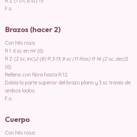
R 2: (1 ch, sl st)*15
F.o.
Brazos (hacer 2)
Con hilo rosa:
R 1: 6 sc en mr (6)
R 2: (2 sc, inc)
2 (8) R 3-13: 8 sc (11 filas) R 14: (2 sc, dec)
2
(6).
Relleno con fibra hasta R 12.
Dobla la parte superior del brazo plano y 3 sc través de
ambos lados.
F.o.
Cuerpo
Con hilo rosa: