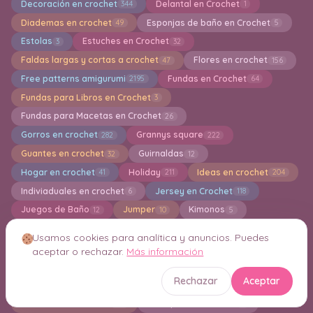
Decoración en crochet
Delantal en Crochet
344
1
Diademas en crochet
Esponjas de baño en Crochet
49
5
Estolas
Estuches en Crochet
3
32
Faldas largas y cortas a crochet
Flores en crochet
47
156
Free patterns amigurumi
Fundas en Crochet
2195
64
Fundas para Libros en Crochet
3
Fundas para Macetas en Crochet
26
Gorros en crochet
Grannys square
282
222
Guantes en crochet
Guirnaldas
32
12
Hogar en crochet
Holiday
Ideas en crochet
41
211
204
Indiviaduales en crochet
Jersey en Crochet
6
118
Juegos de Baño
Jumper
Kimonos
12
10
5
Knitting
Lazos en Crochet
1
2
Usamos cookies para analítica y anuncios. Puedes
Limpiadoras de maquillaje en crochet
4
aceptar o rechazar.
Más información
Llaveros Amigurumis
13
Rechazar
Aceptar
Los Mejores 25 Patrones en Crochet
Macrame
4
4
Mandalas en Crochet
Manoplas en Crochet
158
5