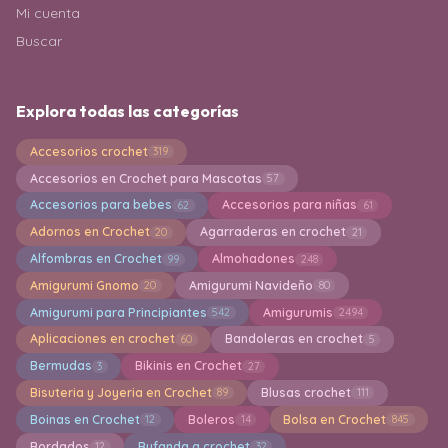
Mi cuenta
Buscar
Explora todas las categorías
Accesorios crochet
319
Accesorios en Crochet para Mascotas
57
Accesorios para bebes
Accesorios para niñas
62
61
Adornos en Crochet
Agarraderas en crochet
20
21
Alfombras en Crochet
Almohadones
99
248
Amigurumi Gnomo
Amigurumi Navideño
20
80
Amigurumi para Principiantes
Amigurumis
542
2494
Aplicaciones en crochet
Bandoleras en crochet
60
5
Bermudas
Bikinis en Crochet
3
27
Bisuteria y Joyeria en Crochet
Blusas crochet
89
111
Boinas en Crochet
Boleros
Bolsa en Crochet
12
14
845
Bordados
Bufanda a crochet
12
32