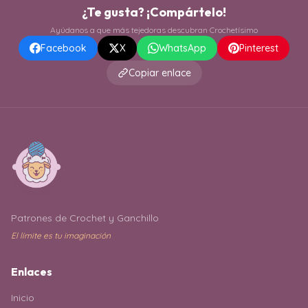
¿Te gusta? ¡Compártelo!
Ayúdanos a que más tejedoras descubran Crochetísimo
Facebook
X
WhatsApp
Pinterest
Copiar enlace
Patrones de Crochet y Ganchillo
El límite es tu imaginación
Enlaces
Inicio