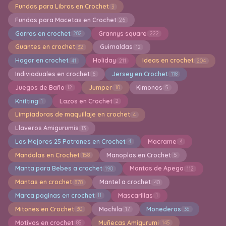
Fundas para Libros en Crochet
3
Fundas para Macetas en Crochet
26
Gorros en crochet
Grannys square
282
222
Guantes en crochet
Guirnaldas
32
12
Hogar en crochet
Holiday
Ideas en crochet
41
211
204
Indiviaduales en crochet
Jersey en Crochet
6
118
Juegos de Baño
Jumper
Kimonos
12
10
5
Knitting
Lazos en Crochet
1
2
Limpiadoras de maquillaje en crochet
4
Llaveros Amigurumis
13
Los Mejores 25 Patrones en Crochet
Macrame
4
4
Mandalas en Crochet
Manoplas en Crochet
158
5
Manta para Bebes a crochet
Mantas de Apego
190
112
Mantas en crochet
Mantel a crochet
878
40
Marca paginas en crochet
Mascarillas
11
1
Mitones en Crochet
Mochila
Monederos
30
17
35
Motivos en crochet
Muñecas Amigurumi
85
145