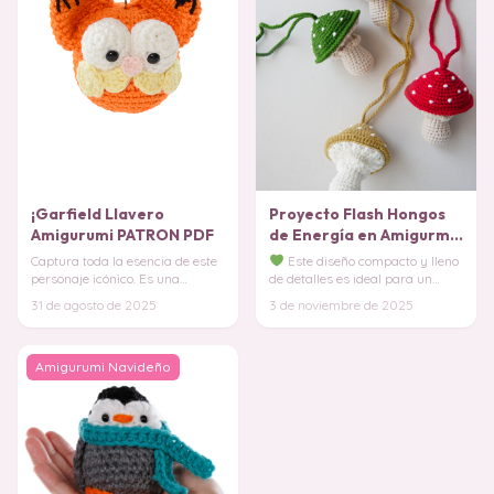
¡Garfield Llavero
Proyecto Flash Hongos
Amigurumi PATRON PDF
de Energía en Amigurmi
PATRÓN
Captura toda la esencia de este
Este diseño compacto y lleno
personaje icónico. Es una
de detalles es ideal para un
manera genial de llevar un
"Proyecto Flash", permitiéndote
31 de agosto de 2025
3 de noviembre de 2025
toque de humor
ver resu
Amigurumi Navideño