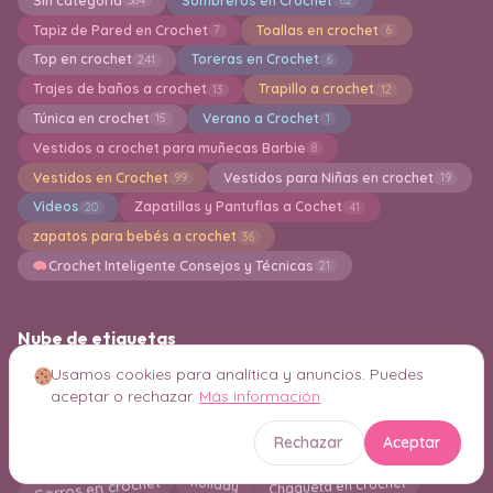
Sin categoría
Sombreros en Crochet
384
62
Tapiz de Pared en Crochet
Toallas en crochet
7
6
Top en crochet
Toreras en Crochet
241
6
Trajes de baños a crochet
Trapillo a crochet
13
12
Túnica en crochet
Verano a Crochet
15
1
Vestidos a crochet para muñecas Barbie
8
Vestidos en Crochet
Vestidos para Niñas en crochet
99
19
Videos
Zapatillas y Pantuflas a Cochet
20
41
zapatos para bebés a crochet
36
Crochet Inteligente Consejos y Técnicas
21
Nube de etiquetas
Amigurumi Patrones PDF
Usamos cookies para analítica y anuncios. Puedes
Colgantes de Pared en Crochet
aceptar o rechazar.
Más información
Guantes
Amigurumi para Principiantes
Boinas a Crochet
Crochet para Principantes
Flores en crochet
Hogar
Rechazar
Aceptar
Bermudas en crochet
kimono en crochet
Chaqueta en crochet
Gorros en crochet
holiday