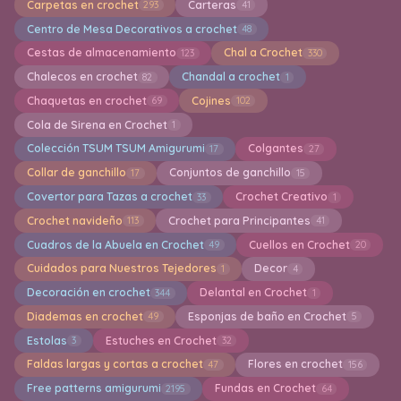
Carpetas en crochet
Carteras
293
41
Centro de Mesa Decorativos a crochet
48
Cestas de almacenamiento
Chal a Crochet
123
330
Chalecos en crochet
Chandal a crochet
82
1
Chaquetas en crochet
Cojines
69
102
Cola de Sirena en Crochet
1
Colección TSUM TSUM Amigurumi
Colgantes
17
27
Collar de ganchillo
Conjuntos de ganchillo
17
15
Covertor para Tazas a crochet
Crochet Creativo
33
1
Crochet navideño
Crochet para Principantes
113
41
Cuadros de la Abuela en Crochet
Cuellos en Crochet
49
20
Cuidados para Nuestros Tejedores
Decor
1
4
Decoración en crochet
Delantal en Crochet
344
1
Diademas en crochet
Esponjas de baño en Crochet
49
5
Estolas
Estuches en Crochet
3
32
Faldas largas y cortas a crochet
Flores en crochet
47
156
Free patterns amigurumi
Fundas en Crochet
2195
64