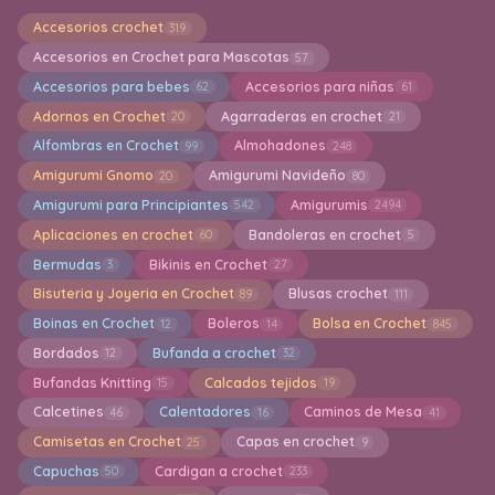
Accesorios crochet
319
Accesorios en Crochet para Mascotas
57
Accesorios para bebes
Accesorios para niñas
62
61
Adornos en Crochet
Agarraderas en crochet
20
21
Alfombras en Crochet
Almohadones
99
248
Amigurumi Gnomo
Amigurumi Navideño
20
80
Amigurumi para Principiantes
Amigurumis
542
2494
Aplicaciones en crochet
Bandoleras en crochet
60
5
Bermudas
Bikinis en Crochet
3
27
Bisuteria y Joyeria en Crochet
Blusas crochet
89
111
Boinas en Crochet
Boleros
Bolsa en Crochet
12
14
845
Bordados
Bufanda a crochet
12
32
Bufandas Knitting
Calcados tejidos
15
19
Calcetines
Calentadores
Caminos de Mesa
46
16
41
Camisetas en Crochet
Capas en crochet
25
9
Capuchas
Cardigan a crochet
50
233