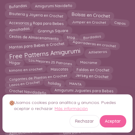
Amigurumi Navideño
Bufandas
Bisuteria y Joyeria en Crochet
Bolsas en Crochet
Capas
Accesorios y Ropa para Bebes
Jumper en Crochet
Almohadas
Grannys Square
Cestas de Almacenamiento
Bordados
blog
Agarraderas en crochet
Mantas para Bebes a Crochet
Free Patterns Amigurumi
Alfileteros
Los Mejores 25 Patrones
Hogar
Macrame
Faldas en Crochet
kimono en crochet
Mascotas
Colgantes de Plantas en Crochet
Jersey en Crochet
Lazos en Crochet
MANTA
holiday
Crochet Navidadeño
Amigurumi Juguetes para Bebes
Gorros en crochet
Corazones a Crochet
Usamos cookies para analítica y anuncios. Puedes
Esponjas de baño en crochet
Bandolera en Crochet
aceptar o rechazar.
Más información
Amigurumi Patrones Gratis
Rechazar
Aceptar
Juegos de Baño
Bisutería en Crochet
Flores en crochet
Aplicaciones en ganchillo
Guía para Principiantes