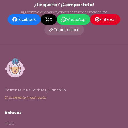
¿Te gusta? ¡Compártelo!
Ayúdanos a que más tejedoras descubran Crochetísimo
Facebook
X
WhatsApp
Pinterest
Copiar enlace
Patrones de Crochet y Ganchillo
El límite es tu imaginación
Enlaces
Inicio