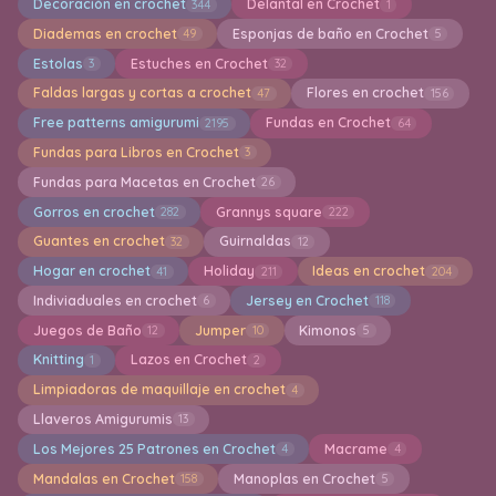
Decoración en crochet
Delantal en Crochet
344
1
Diademas en crochet
Esponjas de baño en Crochet
49
5
Estolas
Estuches en Crochet
3
32
Faldas largas y cortas a crochet
Flores en crochet
47
156
Free patterns amigurumi
Fundas en Crochet
2195
64
Fundas para Libros en Crochet
3
Fundas para Macetas en Crochet
26
Gorros en crochet
Grannys square
282
222
Guantes en crochet
Guirnaldas
32
12
Hogar en crochet
Holiday
Ideas en crochet
41
211
204
Indiviaduales en crochet
Jersey en Crochet
6
118
Juegos de Baño
Jumper
Kimonos
12
10
5
Knitting
Lazos en Crochet
1
2
Limpiadoras de maquillaje en crochet
4
Llaveros Amigurumis
13
Los Mejores 25 Patrones en Crochet
Macrame
4
4
Mandalas en Crochet
Manoplas en Crochet
158
5