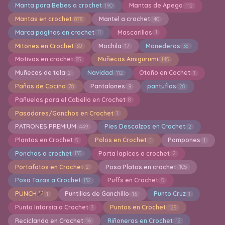
Manta para Bebes a crochet
Mantas de Apego
190
112
Mantas en crochet
Mantel a crochet
878
40
Marca paginas en crochet
Mascarillas
11
1
Mitones en Crochet
Mochila
Monederos
30
17
35
Motivos en crochet
Muñecas Amigurumi
85
145
Muñecas de tela
Navidad
Otoño en Cochet
2
112
1
Paños de Cocina
Pantalones
pantuflas
78
9
28
Pañuelos para el Cabello en Crochet
8
Pasadores/Ganchos en Crochet
1
PATRONES PREMIUM
Pies Descalzos en Crochet
449
2
Plantas en Crochet
Polos en Crochet
Pompones
5
1
1
Ponchos a crochet
Porta lapices a crochet
135
2
Portafotos en Crochet
Posa Platos en crochet
2
105
Posa Tazas a Crochet
Puffs en Crochet
132
5
PUNCH
Puntillas de Ganchillo
Punto Cruz
1
16
1
Punto Intarsia a Crochet
Puntos en Crochet
3
125
Reciclando en Crochet
Riñoneras en Crochet
16
12