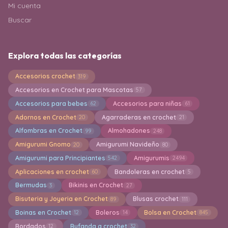
Mi cuenta
Buscar
Explora todas las categorías
Accesorios crochet
319
Accesorios en Crochet para Mascotas
57
Accesorios para bebes
Accesorios para niñas
62
61
Adornos en Crochet
Agarraderas en crochet
20
21
Alfombras en Crochet
Almohadones
99
248
Amigurumi Gnomo
Amigurumi Navideño
20
80
Amigurumi para Principiantes
Amigurumis
542
2494
Aplicaciones en crochet
Bandoleras en crochet
60
5
Bermudas
Bikinis en Crochet
3
27
Bisuteria y Joyeria en Crochet
Blusas crochet
89
111
Boinas en Crochet
Boleros
Bolsa en Crochet
12
14
845
Bordados
Bufanda a crochet
12
32