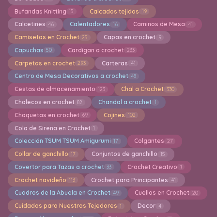
Bufandas Knitting
Calcados tejidos
15
19
Calcetines
Calentadores
Caminos de Mesa
46
16
41
Camisetas en Crochet
Capas en crochet
25
9
Capuchas
Cardigan a crochet
50
233
Carpetas en crochet
Carteras
293
41
Centro de Mesa Decorativos a crochet
48
Cestas de almacenamiento
Chal a Crochet
123
330
Chalecos en crochet
Chandal a crochet
82
1
Chaquetas en crochet
Cojines
69
102
Cola de Sirena en Crochet
1
Colección TSUM TSUM Amigurumi
Colgantes
17
27
Collar de ganchillo
Conjuntos de ganchillo
17
15
Covertor para Tazas a crochet
Crochet Creativo
33
1
Crochet navideño
Crochet para Principantes
113
41
Cuadros de la Abuela en Crochet
Cuellos en Crochet
49
20
Cuidados para Nuestros Tejedores
Decor
1
4