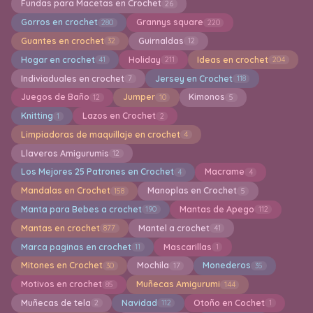
Fundas para Macetas en Crochet
26
Gorros en crochet
Grannys square
280
220
Guantes en crochet
Guirnaldas
32
12
Hogar en crochet
Holiday
Ideas en crochet
41
211
204
Indiviaduales en crochet
Jersey en Crochet
7
118
Juegos de Baño
Jumper
Kimonos
12
10
5
Knitting
Lazos en Crochet
1
2
Limpiadoras de maquillaje en crochet
4
Llaveros Amigurumis
12
Los Mejores 25 Patrones en Crochet
Macrame
4
4
Mandalas en Crochet
Manoplas en Crochet
158
5
Manta para Bebes a crochet
Mantas de Apego
190
112
Mantas en crochet
Mantel a crochet
877
41
Marca paginas en crochet
Mascarillas
11
1
Mitones en Crochet
Mochila
Monederos
30
17
35
Motivos en crochet
Muñecas Amigurumi
85
144
Muñecas de tela
Navidad
Otoño en Cochet
2
112
1