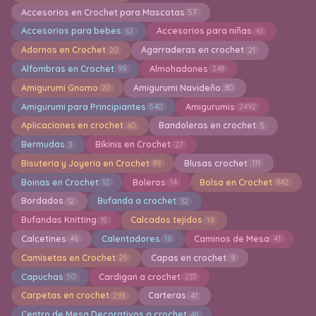
Accesorios en Crochet para Mascotas
57
Accesorios para bebes
Accesorios para niñas
62
61
Adornos en Crochet
Agarraderas en crochet
20
21
Alfombras en Crochet
Almohadones
99
248
Amigurumi Gnomo
Amigurumi Navideño
20
80
Amigurumi para Principiantes
Amigurumis
540
2492
Aplicaciones en crochet
Bandoleras en crochet
60
5
Bermudas
Bikinis en Crochet
3
27
Bisuteria y Joyeria en Crochet
Blusas crochet
89
111
Boinas en Crochet
Boleros
Bolsa en Crochet
12
14
842
Bordados
Bufanda a crochet
12
32
Bufandas Knitting
Calcados tejidos
15
19
Calcetines
Calentadores
Caminos de Mesa
46
16
41
Camisetas en Crochet
Capas en crochet
25
9
Capuchas
Cardigan a crochet
50
233
Carpetas en crochet
Carteras
293
41
Centro de Mesa Decorativos a crochet
48