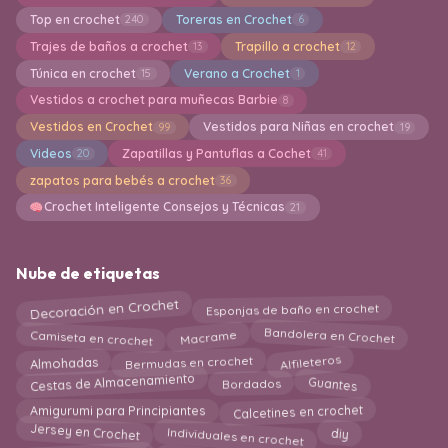
Top en crochet
Toreras en Crochet
240
6
Trajes de baños a crochet
Trapillo a crochet
13
12
Túnica en crochet
Verano a Crochet
15
1
Vestidos a crochet para muñecas Barbie
8
Vestidos en Crochet
Vestidos para Niñas en crochet
99
19
Videos
Zapatillas y Pantuflas a Cochet
20
41
zapatos para bebés a crochet
36
Crochet Inteligente Consejos y Técnicas
21
Nube de etiquetas
Decoración en Crochet
Esponjas de baño en crochet
Bandolera en Crochet
Macrame
Camiseta en crochet
Alfileteros
Almohadas
Bermudas en crochet
Cestas de Almacenamiento
Guantes
Bordados
Calcetines en crochet
Amigurumi para Principiantes
Jersey en Crochet
Individuales en crochet
diy