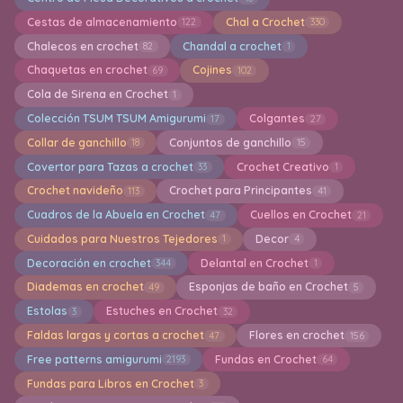
Cestas de almacenamiento
Chal a Crochet
122
330
Chalecos en crochet
Chandal a crochet
82
1
Chaquetas en crochet
Cojines
69
102
Cola de Sirena en Crochet
1
Colección TSUM TSUM Amigurumi
Colgantes
17
27
Collar de ganchillo
Conjuntos de ganchillo
18
15
Covertor para Tazas a crochet
Crochet Creativo
33
1
Crochet navideño
Crochet para Principantes
113
41
Cuadros de la Abuela en Crochet
Cuellos en Crochet
47
21
Cuidados para Nuestros Tejedores
Decor
1
4
Decoración en crochet
Delantal en Crochet
344
1
Diademas en crochet
Esponjas de baño en Crochet
49
5
Estolas
Estuches en Crochet
3
32
Faldas largas y cortas a crochet
Flores en crochet
47
156
Free patterns amigurumi
Fundas en Crochet
2193
64
Fundas para Libros en Crochet
3