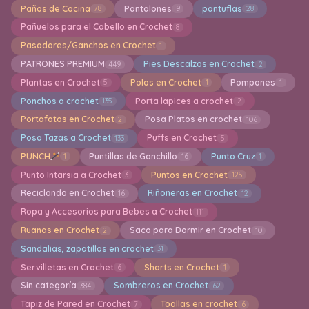
Paños de Cocina
Pantalones
pantuflas
78
9
28
Pañuelos para el Cabello en Crochet
8
Pasadores/Ganchos en Crochet
1
PATRONES PREMIUM
Pies Descalzos en Crochet
449
2
Plantas en Crochet
Polos en Crochet
Pompones
5
1
1
Ponchos a crochet
Porta lapices a crochet
135
2
Portafotos en Crochet
Posa Platos en crochet
2
106
Posa Tazas a Crochet
Puffs en Crochet
133
5
PUNCH
Puntillas de Ganchillo
Punto Cruz
1
16
1
Punto Intarsia a Crochet
Puntos en Crochet
3
125
Reciclando en Crochet
Riñoneras en Crochet
16
12
Ropa y Accesorios para Bebes a Crochet
111
Ruanas en Crochet
Saco para Dormir en Crochet
2
10
Sandalias, zapatillas en crochet
31
Servilletas en Crochet
Shorts en Crochet
6
1
Sin categoría
Sombreros en Crochet
384
62
Tapiz de Pared en Crochet
Toallas en crochet
7
6