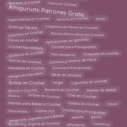
Lazos en Crochet
Macetas a crochet
Amigurumi Patrones Gratis
Agarraderas en crochet
kimono en crochet
bolso
Colgantes de Pared en Crochet
Grannys Square
Estuches en Crochet
Marcos Decorativos en Crochet
Aplicaciones en ganchillo
Flores en crochet
Crochet para Principiantes
Crochet Navidadeño
Chalecos en crochet
Chaqueta en crochet
Marcapaginas
Caminos y Centros de Mesa
Gorros en crochet
Mandalas en Crochet
Guía para Principiantes
Amigurumi Navideño
Ideas en crochet
Bolsas en Crochet
Capuchas en crochet
Hogar
Mantas de Apego
Boinas a Crochet
Bisutería en Crochet
Jumper en Crochet
Chal en Crochet
Bolero
Mantas para Bebes a Crochet
Faldas en Crochet
Capas
Crochet para Principantes
Mascarillas
Cojines Puf
Amigurumi Juguetes para Bebes
Bikinis
MANTA
Cazadora
Bisuteria y Joyeria en Crochet
Alfombras