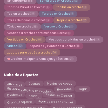
Sin categoría
Sombreros en Crochet
384
62
Tapiz de Pared en Crochet
Toallas en crochet
7
6
Top en crochet
Toreras en Crochet
241
6
Trajes de baños a crochet
Trapillo a crochet
13
12
Túnica en crochet
Verano a Crochet
15
1
Vestidos a crochet para muñecas Barbie
8
Vestidos en Crochet
Vestidos para Niñas en crochet
99
19
Videos
Zapatillas y Pantuflas a Cochet
20
41
zapatos para bebés a crochet
36
Crochet Inteligente Consejos y Técnicas
21
Nube de etiquetas
Mantas de Apego
Alfileteros
Guantes
Bisuteria y Joyeria en Crochet
Bordados
Hogar
Diademas
holiday
Faldas en Crochet
Agarraderas en crochet
Grannys Square
Chalecos en crochet
Crochet para Principiantes