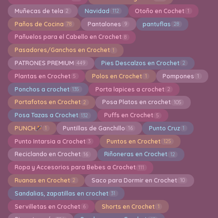
Muñecas de tela
Navidad
Otoño en Cochet
2
112
1
Paños de Cocina
Pantalones
pantuflas
78
9
28
Pañuelos para el Cabello en Crochet
8
Pasadores/Ganchos en Crochet
1
PATRONES PREMIUM
Pies Descalzos en Crochet
449
2
Plantas en Crochet
Polos en Crochet
Pompones
5
1
1
Ponchos a crochet
Porta lapices a crochet
135
2
Portafotos en Crochet
Posa Platos en crochet
2
105
Posa Tazas a Crochet
Puffs en Crochet
132
5
PUNCH
Puntillas de Ganchillo
Punto Cruz
1
16
1
Punto Intarsia a Crochet
Puntos en Crochet
3
125
Reciclando en Crochet
Riñoneras en Crochet
16
12
Ropa y Accesorios para Bebes a Crochet
111
Ruanas en Crochet
Saco para Dormir en Crochet
2
10
Sandalias, zapatillas en crochet
31
Servilletas en Crochet
Shorts en Crochet
6
1