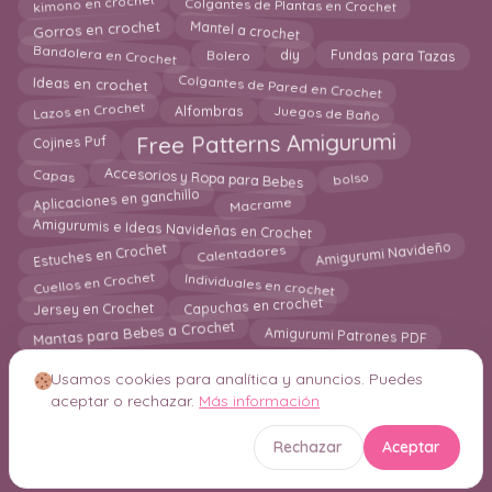
Colgantes de Plantas en Crochet
kimono en crochet
Mantel a crochet
Gorros en crochet
Bandolera en Crochet
Fundas para Tazas
Bolero
diy
Ideas en crochet
Colgantes de Pared en Crochet
Juegos de Baño
Lazos en Crochet
Alfombras
Cojines Puf
Free Patterns Amigurumi
Accesorios y Ropa para Bebes
bolso
Capas
Aplicaciones en ganchillo
Macrame
Amigurumis e Ideas Navideñas en Crochet
Estuches en Crochet
Amigurumi Navideño
Calentadores
Individuales en crochet
Cuellos en Crochet
Jersey en Crochet
Capuchas en crochet
Mantas para Bebes a Crochet
Amigurumi Patrones PDF
Usamos cookies para analítica y anuncios. Puedes
aceptar o rechazar.
Más información
© 2026 Crochetisimo. Todos los derechos reservados.
Rechazar
Aceptar