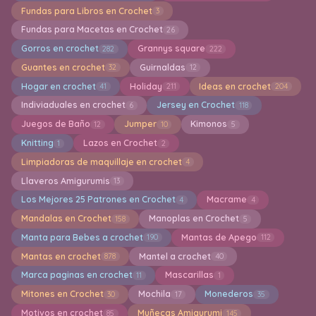
Fundas para Libros en Crochet
3
Fundas para Macetas en Crochet
26
Gorros en crochet
Grannys square
282
222
Guantes en crochet
Guirnaldas
32
12
Hogar en crochet
Holiday
Ideas en crochet
41
211
204
Indiviaduales en crochet
Jersey en Crochet
6
118
Juegos de Baño
Jumper
Kimonos
12
10
5
Knitting
Lazos en Crochet
1
2
Limpiadoras de maquillaje en crochet
4
Llaveros Amigurumis
13
Los Mejores 25 Patrones en Crochet
Macrame
4
4
Mandalas en Crochet
Manoplas en Crochet
158
5
Manta para Bebes a crochet
Mantas de Apego
190
112
Mantas en crochet
Mantel a crochet
878
40
Marca paginas en crochet
Mascarillas
11
1
Mitones en Crochet
Mochila
Monederos
30
17
35
Motivos en crochet
Muñecas Amigurumi
85
145