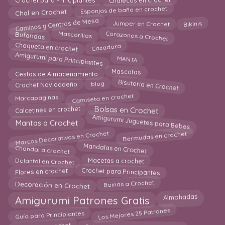
Esponjas de baño en crochet
Chal en Crochet
Caminos y Centros de Mesa
Bikinis
Jumper en Crochet
Bufandas
Mascarillas
Corazones a Crochet
Chaqueta en crochet
Cazadora
Amigurumi para Principiantes
MANTA
Mascotas
Cestas de Almacenamiento
Bisutería en Crochet
Crochet Navidadeño
blog
Camiseta en crochet
Marcapaginas
Bolsas en Crochet
Calcetines en crochet
Amigurumi Juguetes para Bebes
Mantas a Crochet
Marcos Decorativos en Crochet
Bermudas en crochet
Chandal a crochet
Mandalas en Crochet
Delantal en Crochet
Macetas a crochet
Crochet para Principantes
Flores en crochet
Boinas a Crochet
Decoración en Crochet
Amigurumi Patrones Gratis
Almohadas
Los Mejores 25 Patrones
Guía para Principiantes