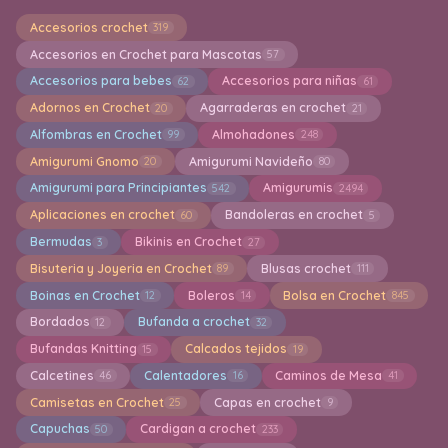
Accesorios crochet
319
Accesorios en Crochet para Mascotas
57
Accesorios para bebes
Accesorios para niñas
62
61
Adornos en Crochet
Agarraderas en crochet
20
21
Alfombras en Crochet
Almohadones
99
248
Amigurumi Gnomo
Amigurumi Navideño
20
80
Amigurumi para Principiantes
Amigurumis
542
2494
Aplicaciones en crochet
Bandoleras en crochet
60
5
Bermudas
Bikinis en Crochet
3
27
Bisuteria y Joyeria en Crochet
Blusas crochet
89
111
Boinas en Crochet
Boleros
Bolsa en Crochet
12
14
845
Bordados
Bufanda a crochet
12
32
Bufandas Knitting
Calcados tejidos
15
19
Calcetines
Calentadores
Caminos de Mesa
46
16
41
Camisetas en Crochet
Capas en crochet
25
9
Capuchas
Cardigan a crochet
50
233