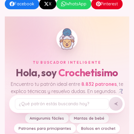
Facebook
X
WhatsApp
Pinterest
TU BUSCADOR INTELIGENTE
Hola, soy
Crochetisimo
Encuentro tu patrón ideal entre
8.832 patrones
, te
explico técnicas y resuelvo dudas. En segundos.
Tu pregunta
Amigurumis fáciles
Mantas de bebé
Patrones para principiantes
Bolsos en crochet