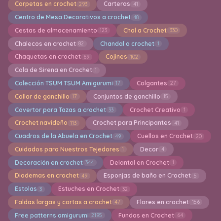
Carpetas en crochet
Carteras
293
41
Centro de Mesa Decorativos a crochet
48
Cestas de almacenamiento
Chal a Crochet
123
330
Chalecos en crochet
Chandal a crochet
82
1
Chaquetas en crochet
Cojines
69
102
Cola de Sirena en Crochet
1
Colección TSUM TSUM Amigurumi
Colgantes
17
27
Collar de ganchillo
Conjuntos de ganchillo
17
15
Covertor para Tazas a crochet
Crochet Creativo
33
1
Crochet navideño
Crochet para Principantes
113
41
Cuadros de la Abuela en Crochet
Cuellos en Crochet
49
20
Cuidados para Nuestros Tejedores
Decor
1
4
Decoración en crochet
Delantal en Crochet
344
1
Diademas en crochet
Esponjas de baño en Crochet
49
5
Estolas
Estuches en Crochet
3
32
Faldas largas y cortas a crochet
Flores en crochet
47
156
Free patterns amigurumi
Fundas en Crochet
2195
64