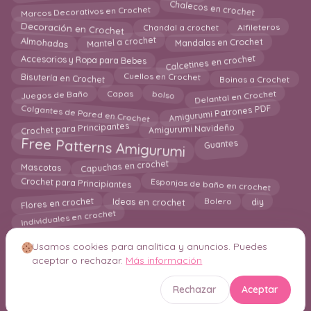
Chalecos en crochet
Marcos Decorativos en Crochet
Decoración en Crochet
Chandal a crochet
Alfileteros
Mantel a crochet
Almohadas
Mandalas en Crochet
Calcetines en crochet
Accesorios y Ropa para Bebes
Boinas a Crochet
Cuellos en Crochet
Bisutería en Crochet
Delantal en Crochet
Capas
bolso
Juegos de Baño
Amigurumi Patrones PDF
Colgantes de Pared en Crochet
Crochet para Principantes
Amigurumi Navideño
Free Patterns Amigurumi
Guantes
Capuchas en crochet
Mascotas
Crochet para Principiantes
Esponjas de baño en crochet
Flores en crochet
Ideas en crochet
Bolero
diy
Individuales en crochet
Usamos cookies para analítica y anuncios. Puedes
aceptar o rechazar.
Más información
© 2026 Crochetisimo. Todos los derechos reservados.
Rechazar
Aceptar