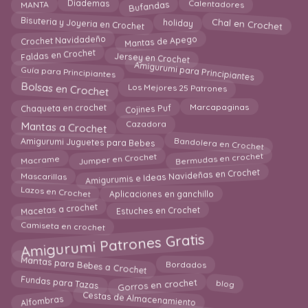
Bufandas
MANTA
Diademas
Calentadores
Bisuteria y Joyeria en Crochet
Chal en Crochet
holiday
Mantas de Apego
Crochet Navidadeño
Faldas en Crochet
Jersey en Crochet
Amigurumi para Principiantes
Guía para Principiantes
Bolsas en Crochet
Los Mejores 25 Patrones
Cojines Puf
Marcapaginas
Chaqueta en crochet
Mantas a Crochet
Cazadora
Amigurumi Juguetes para Bebes
Bandolera en Crochet
Bermudas en crochet
Jumper en Crochet
Macrame
Amigurumis e Ideas Navideñas en Crochet
Mascarillas
Lazos en Crochet
Aplicaciones en ganchillo
Estuches en Crochet
Macetas a crochet
Camiseta en crochet
Amigurumi Patrones Gratis
Mantas para Bebes a Crochet
Bordados
Fundas para Tazas
blog
Gorros en crochet
Cestas de Almacenamiento
Alfombras