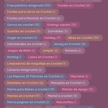
Free patterns amigurumi
Fundas en Crochet
2194
64
Fundas para Libros en Crochet
3
Fundas para Macetas en Crochet
26
Gorros en crochet
Grannys square
282
222
Guantes en crochet
Guirnaldas
32
12
Hogar en crochet
Holiday
Ideas en crochet
41
211
204
Indiviaduales en crochet
Jersey en Crochet
6
118
Juegos de Baño
Jumper
Kimonos
12
10
5
Knitting
Lazos en Crochet
1
2
Limpiadoras de maquillaje en crochet
4
Llaveros Amigurumis
12
Los Mejores 25 Patrones en Crochet
Macrame
4
4
Mandalas en Crochet
Manoplas en Crochet
158
5
Manta para Bebes a crochet
Mantas de Apego
190
112
Mantas en crochet
Mantel a crochet
877
40
Marca paginas en crochet
Mascarillas
11
1