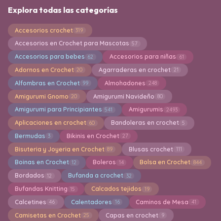
Explora todas las categorías
Accesorios crochet
319
Accesorios en Crochet para Mascotas
57
Accesorios para bebes
Accesorios para niñas
62
61
Adornos en Crochet
Agarraderas en crochet
20
21
Alfombras en Crochet
Almohadones
99
248
Amigurumi Gnomo
Amigurumi Navideño
20
80
Amigurumi para Principiantes
Amigurumis
541
2493
Aplicaciones en crochet
Bandoleras en crochet
60
5
Bermudas
Bikinis en Crochet
3
27
Bisuteria y Joyeria en Crochet
Blusas crochet
89
111
Boinas en Crochet
Boleros
Bolsa en Crochet
12
14
844
Bordados
Bufanda a crochet
12
32
Bufandas Knitting
Calcados tejidos
15
19
Calcetines
Calentadores
Caminos de Mesa
46
16
41
Camisetas en Crochet
Capas en crochet
25
9