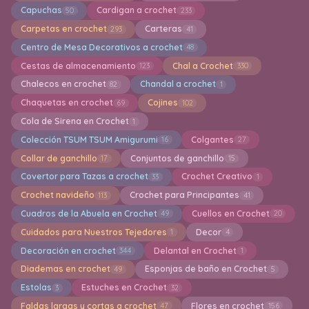
Capuchas
Cardigan a crochet
50
233
Carpetas en crochet
Carteras
293
41
Centro de Mesa Decorativos a crochet
48
Cestas de almacenamiento
Chal a Crochet
123
330
Chalecos en crochet
Chandal a crochet
82
1
Chaquetas en crochet
Cojines
69
102
Cola de Sirena en Crochet
1
Colección TSUM TSUM Amigurumi
Colgantes
16
27
Collar de ganchillo
Conjuntos de ganchillo
17
15
Covertor para Tazas a crochet
Crochet Creativo
33
1
Crochet navideño
Crochet para Principantes
113
41
Cuadros de la Abuela en Crochet
Cuellos en Crochet
49
20
Cuidados para Nuestros Tejedores
Decor
1
4
Decoración en crochet
Delantal en Crochet
344
1
Diademas en crochet
Esponjas de baño en Crochet
49
5
Estolas
Estuches en Crochet
3
32
Faldas largas y cortas a crochet
Flores en crochet
47
156