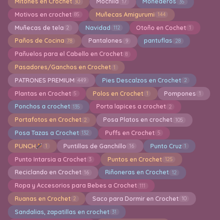
Mitones en Crochet
Mochila
Monederos
30
17
35
Motivos en crochet
Muñecas Amigurumi
85
144
Muñecas de tela
Navidad
Otoño en Cochet
2
112
1
Paños de Cocina
Pantalones
pantuflas
78
9
28
Pañuelos para el Cabello en Crochet
8
Pasadores/Ganchos en Crochet
1
PATRONES PREMIUM
Pies Descalzos en Crochet
449
2
Plantas en Crochet
Polos en Crochet
Pompones
5
1
1
Ponchos a crochet
Porta lapices a crochet
135
2
Portafotos en Crochet
Posa Platos en crochet
2
105
Posa Tazas a Crochet
Puffs en Crochet
132
5
PUNCH
Puntillas de Ganchillo
Punto Cruz
1
16
1
Punto Intarsia a Crochet
Puntos en Crochet
3
125
Reciclando en Crochet
Riñoneras en Crochet
16
12
Ropa y Accesorios para Bebes a Crochet
111
Ruanas en Crochet
Saco para Dormir en Crochet
2
10
Sandalias, zapatillas en crochet
31