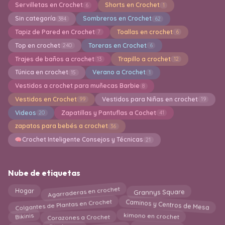
Servilletas en Crochet
Shorts en Crochet
6
1
Sin categoría
Sombreros en Crochet
384
62
Tapiz de Pared en Crochet
Toallas en crochet
7
6
Top en crochet
Toreras en Crochet
240
6
Trajes de baños a crochet
Trapillo a crochet
13
12
Túnica en crochet
Verano a Crochet
15
1
Vestidos a crochet para muñecas Barbie
8
Vestidos en Crochet
Vestidos para Niñas en crochet
99
19
Videos
Zapatillas y Pantuflas a Cochet
20
41
zapatos para bebés a crochet
36
Crochet Inteligente Consejos y Técnicas
21
Nube de etiquetas
Agarraderas en crochet
Hogar
Grannys Square
Colgantes de Plantas en Crochet
Caminos y Centros de Mesa
Corazones a Crochet
Bikinis
kimono en crochet