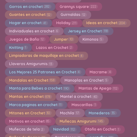
Gorros en crochet
Grannys square
282
222
Guantes en crochet
Guirnaldas
32
12
Hogar en crochet
Holiday
Ideas en crochet
41
211
204
Indiviaduales en crochet
Jersey en Crochet
6
118
Juegos de Baño
Jumper
Kimonos
12
10
5
Knitting
Lazos en Crochet
1
2
Limpiadoras de maquillaje en crochet
4
Llaveros Amigurumis
13
Los Mejores 25 Patrones en Crochet
Macrame
4
4
Mandalas en Crochet
Manoplas en Crochet
158
5
Manta para Bebes a crochet
Mantas de Apego
190
112
Mantas en crochet
Mantel a crochet
878
40
Marca paginas en crochet
Mascarillas
11
1
Mitones en Crochet
Mochila
Monederos
30
17
35
Motivos en crochet
Muñecas Amigurumi
85
145
Muñecas de tela
Navidad
Otoño en Cochet
2
112
1