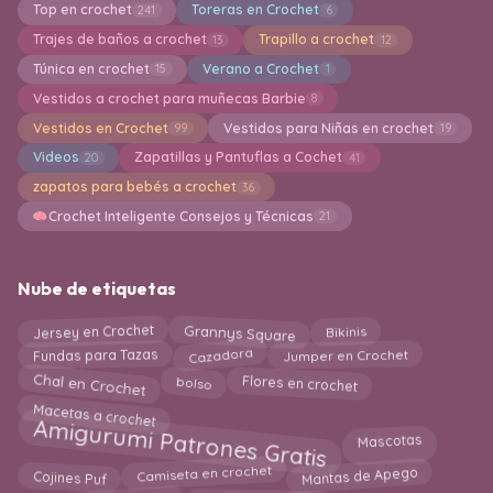
Top en crochet
Toreras en Crochet
241
6
Trajes de baños a crochet
Trapillo a crochet
13
12
Túnica en crochet
Verano a Crochet
15
1
Vestidos a crochet para muñecas Barbie
8
Vestidos en Crochet
Vestidos para Niñas en crochet
99
19
Videos
Zapatillas y Pantuflas a Cochet
20
41
zapatos para bebés a crochet
36
Crochet Inteligente Consejos y Técnicas
21
Nube de etiquetas
Grannys Square
Jersey en Crochet
Bikinis
Cazadora
Jumper en Crochet
Fundas para Tazas
Chal en Crochet
Flores en crochet
bolso
Macetas a crochet
Amigurumi Patrones Gratis
Mascotas
Cojines Puf
Mantas de Apego
Camiseta en crochet