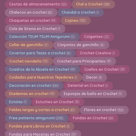
Cestas de almacenamiento
Chal a Crochet
123
330
Chalecos en crochet
Chandal a crochet
82
1
Chaquetas en crochet
Cojines
69
102
Cola de Sirena en Crochet
1
Colección TSUM TSUM Amigurumi
Colgantes
17
27
Collar de ganchillo
Conjuntos de ganchillo
17
15
Covertor para Tazas a crochet
Crochet Creativo
33
1
Crochet navideño
Crochet para Principantes
113
41
Cuadros de la Abuela en Crochet
Cuellos en Crochet
49
20
Cuidados para Nuestros Tejedores
Decor
1
4
Decoración en crochet
Delantal en Crochet
344
1
Diademas en crochet
Esponjas de baño en Crochet
49
5
Estolas
Estuches en Crochet
3
32
Faldas largas y cortas a crochet
Flores en crochet
47
156
Free patterns amigurumi
Fundas en Crochet
2195
64
Fundas para Libros en Crochet
3
Fundas para Macetas en Crochet
26