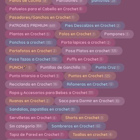
Paños de Cocina
Pantalones
pantuflas
78
9
28
Pañuelos para el Cabello en Crochet
8
Pasadores/Ganchos en Crochet
1
PATRONES PREMIUM
Pies Descalzos en Crochet
449
2
Plantas en Crochet
Polos en Crochet
Pompones
5
1
1
Ponchos a crochet
Porta lapices a crochet
135
2
Portafotos en Crochet
Posa Platos en crochet
2
105
Posa Tazas a Crochet
Puffs en Crochet
132
5
PUNCH
Puntillas de Ganchillo
Punto Cruz
1
16
1
Punto Intarsia a Crochet
Puntos en Crochet
3
125
Reciclando en Crochet
Riñoneras en Crochet
16
12
Ropa y Accesorios para Bebes a Crochet
111
Ruanas en Crochet
Saco para Dormir en Crochet
2
10
Sandalias, zapatillas en crochet
31
Servilletas en Crochet
Shorts en Crochet
6
1
Sin categoría
Sombreros en Crochet
384
62
Tapiz de Pared en Crochet
Toallas en crochet
7
6