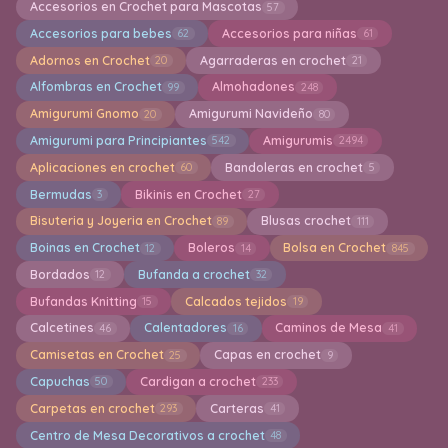
Accesorios en Crochet para Mascotas
57
Accesorios para bebes
Accesorios para niñas
62
61
Adornos en Crochet
Agarraderas en crochet
20
21
Alfombras en Crochet
Almohadones
99
248
Amigurumi Gnomo
Amigurumi Navideño
20
80
Amigurumi para Principiantes
Amigurumis
542
2494
Aplicaciones en crochet
Bandoleras en crochet
60
5
Bermudas
Bikinis en Crochet
3
27
Bisuteria y Joyeria en Crochet
Blusas crochet
89
111
Boinas en Crochet
Boleros
Bolsa en Crochet
12
14
845
Bordados
Bufanda a crochet
12
32
Bufandas Knitting
Calcados tejidos
15
19
Calcetines
Calentadores
Caminos de Mesa
46
16
41
Camisetas en Crochet
Capas en crochet
25
9
Capuchas
Cardigan a crochet
50
233
Carpetas en crochet
Carteras
293
41
Centro de Mesa Decorativos a crochet
48