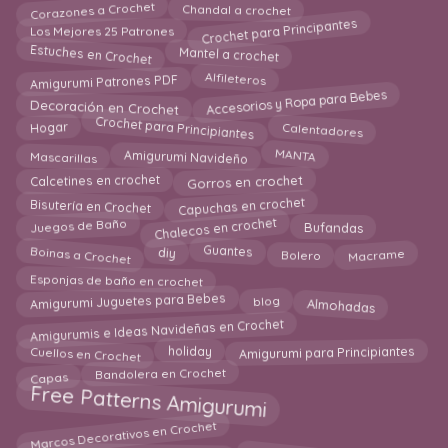
Corazones a Crochet
Chandal a crochet
Crochet para Principantes
Los Mejores 25 Patrones
Estuches en Crochet
Mantel a crochet
Amigurumi Patrones PDF
Alfileteros
Accesorios y Ropa para Bebes
Decoración en Crochet
Crochet para Principiantes
Calentadores
Hogar
Amigurumi Navideño
Mascarillas
MANTA
Gorros en crochet
Calcetines en crochet
Capuchas en crochet
Bisutería en Crochet
Chalecos en crochet
Juegos de Baño
Bufandas
Boinas a Crochet
Macrame
Bolero
diy
Guantes
Esponjas de baño en crochet
Almohadas
Amigurumi Juguetes para Bebes
blog
Amigurumis e Ideas Navideñas en Crochet
Cuellos en Crochet
Amigurumi para Principiantes
holiday
Capas
Bandolera en Crochet
Free Patterns Amigurumi
Marcos Decorativos en Crochet