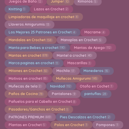
Juegos de Baño
Jumper
Kimonos
12
10
5
Knitting
Lazos en Crochet
1
2
Limpiadoras de maquillaje en crochet
4
Llaveros Amigurumis
13
Los Mejores 25 Patrones en Crochet
Macrame
4
4
Mandalas en Crochet
Manoplas en Crochet
158
5
Manta para Bebes a crochet
Mantas de Apego
190
112
Mantas en crochet
Mantel a crochet
878
40
Marca paginas en crochet
Mascarillas
11
1
Mitones en Crochet
Mochila
Monederos
30
17
35
Motivos en crochet
Muñecas Amigurumi
85
145
Muñecas de tela
Navidad
Otoño en Cochet
2
112
1
Paños de Cocina
Pantalones
pantuflas
78
9
28
Pañuelos para el Cabello en Crochet
8
Pasadores/Ganchos en Crochet
1
PATRONES PREMIUM
Pies Descalzos en Crochet
449
2
Plantas en Crochet
Polos en Crochet
Pompones
5
1
1