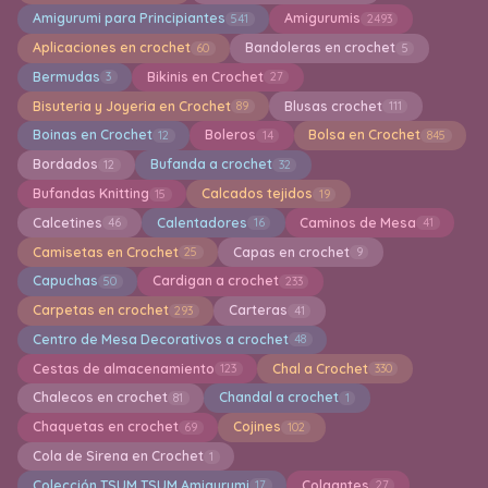
Amigurumi para Principiantes
Amigurumis
541
2493
Aplicaciones en crochet
Bandoleras en crochet
60
5
Bermudas
Bikinis en Crochet
3
27
Bisuteria y Joyeria en Crochet
Blusas crochet
89
111
Boinas en Crochet
Boleros
Bolsa en Crochet
12
14
845
Bordados
Bufanda a crochet
12
32
Bufandas Knitting
Calcados tejidos
15
19
Calcetines
Calentadores
Caminos de Mesa
46
16
41
Camisetas en Crochet
Capas en crochet
25
9
Capuchas
Cardigan a crochet
50
233
Carpetas en crochet
Carteras
293
41
Centro de Mesa Decorativos a crochet
48
Cestas de almacenamiento
Chal a Crochet
123
330
Chalecos en crochet
Chandal a crochet
81
1
Chaquetas en crochet
Cojines
69
102
Cola de Sirena en Crochet
1
Colección TSUM TSUM Amigurumi
Colgantes
17
27