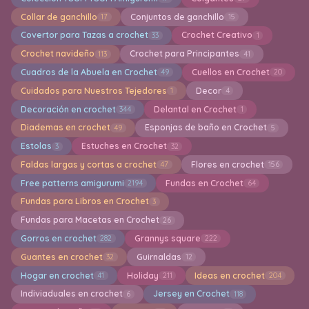
Collar de ganchillo
Conjuntos de ganchillo
17
15
Covertor para Tazas a crochet
Crochet Creativo
33
1
Crochet navideño
Crochet para Principantes
113
41
Cuadros de la Abuela en Crochet
Cuellos en Crochet
49
20
Cuidados para Nuestros Tejedores
Decor
1
4
Decoración en crochet
Delantal en Crochet
344
1
Diademas en crochet
Esponjas de baño en Crochet
49
5
Estolas
Estuches en Crochet
3
32
Faldas largas y cortas a crochet
Flores en crochet
47
156
Free patterns amigurumi
Fundas en Crochet
2194
64
Fundas para Libros en Crochet
3
Fundas para Macetas en Crochet
26
Gorros en crochet
Grannys square
282
222
Guantes en crochet
Guirnaldas
32
12
Hogar en crochet
Holiday
Ideas en crochet
41
211
204
Indiviaduales en crochet
Jersey en Crochet
6
118