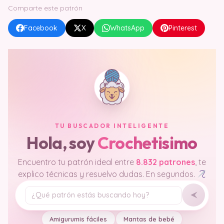
Comparte este patrón
Facebook
X
WhatsApp
Pinterest
TU BUSCADOR INTELIGENTE
Hola, soy
Crochetisimo
Encuentro tu patrón ideal entre
8.832 patrones
, te
explico técnicas y resuelvo dudas. En segundos.
Tu pregunta
Amigurumis fáciles
Mantas de bebé