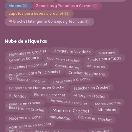
Videos
Zapatillas y Pantuflas a Cochet
20
41
zapatos para bebés a crochet
36
Crochet Inteligente Consejos y Técnicas
21
Nube de etiquetas
Mandalas en Crochet
Macrame
Amigurumi Navideño
Grannys Square
Cuellos en Crochet
Fundas para Tazas
Calcetines en crochet
Calentadores
Alfileteros
Amigurumi para Principiantes
Crochet Navidadeño
Chalecos en crochet
Corazones a Crochet
Colgantes de Plantas en Crochet
Estuches en Crochet
Jersey en Crochet
Bufandas
Flores en crochet
Bermudas en crochet
Marcapaginas
kimono en crochet
Bisutería en Crochet
Mantas a Crochet
Alfombras
Gorros en crochet
Almohadas
Macetas a crochet
Agarraderas en crochet