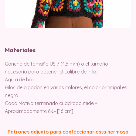
Materiales
Gancho de tamaño US 7 (4,5 mm) o el tamaño
necesario para obtener el calibre del hilo.
Aguja de hilo.
Hilos de algodón en varios colores, el color principal es
negro
Cada Motivo terminado cuadrado mide =
Aproximadamente 6¼» [16 cm]
Patrones adjunto para confeccionar esta hermosa