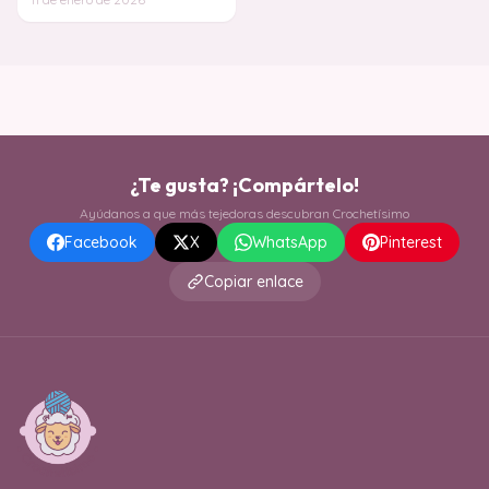
dos prendas co
¿Te gusta? ¡Compártelo!
Ayúdanos a que más tejedoras descubran Crochetísimo
Facebook
X
WhatsApp
Pinterest
Copiar enlace