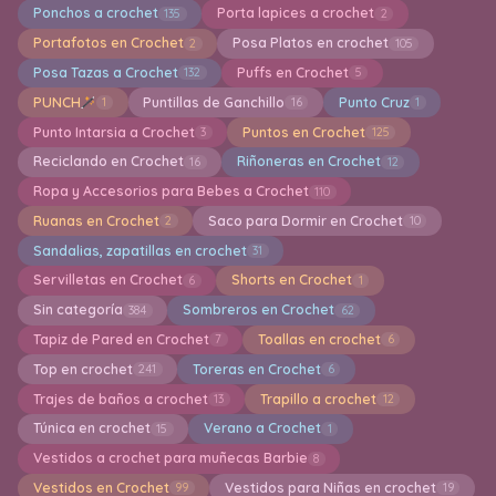
Ponchos a crochet
Porta lapices a crochet
135
2
Portafotos en Crochet
Posa Platos en crochet
2
105
Posa Tazas a Crochet
Puffs en Crochet
132
5
PUNCH
Puntillas de Ganchillo
Punto Cruz
1
16
1
Punto Intarsia a Crochet
Puntos en Crochet
3
125
Reciclando en Crochet
Riñoneras en Crochet
16
12
Ropa y Accesorios para Bebes a Crochet
110
Ruanas en Crochet
Saco para Dormir en Crochet
2
10
Sandalias, zapatillas en crochet
31
Servilletas en Crochet
Shorts en Crochet
6
1
Sin categoría
Sombreros en Crochet
384
62
Tapiz de Pared en Crochet
Toallas en crochet
7
6
Top en crochet
Toreras en Crochet
241
6
Trajes de baños a crochet
Trapillo a crochet
13
12
Túnica en crochet
Verano a Crochet
15
1
Vestidos a crochet para muñecas Barbie
8
Vestidos en Crochet
Vestidos para Niñas en crochet
99
19