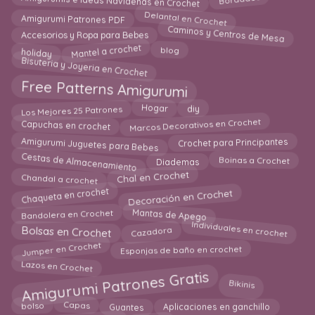
Bordados
Amigurumis e Ideas Navideñas en Crochet
Delantal en Crochet
Amigurumi Patrones PDF
Caminos y Centros de Mesa
Accesorios y Ropa para Bebes
Mantel a crochet
blog
holiday
Bisuteria y Joyeria en Crochet
Free Patterns Amigurumi
Hogar
Los Mejores 25 Patrones
diy
Marcos Decorativos en Crochet
Capuchas en crochet
Crochet para Principantes
Amigurumi Juguetes para Bebes
Cestas de Almacenamiento
Boinas a Crochet
Diademas
Chal en Crochet
Chandal a crochet
Chaqueta en crochet
Decoración en Crochet
Mantas de Apego
Bandolera en Crochet
Bolsas en Crochet
Individuales en crochet
Cazadora
Jumper en Crochet
Esponjas de baño en crochet
Lazos en Crochet
Amigurumi Patrones Gratis
Bikinis
bolso
Aplicaciones en ganchillo
Capas
Guantes