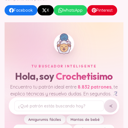
Facebook
X
WhatsApp
Pinterest
TU BUSCADOR INTELIGENTE
Hola, soy
Crochetisimo
Encuentro tu patrón ideal entre
8.832 patrones
, te
explico técnicas y resuelvo dudas. En segundos.
Tu pregunta
Amigurumis fáciles
Mantas de bebé