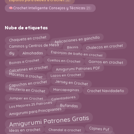
Crochet Inteligente Consejos y Técnicas
21
Nube de etiquetas
Aplicaciones en ganchillo
Chaqueta en crochet
Chalecos en crochet
Caminos y Centros de Mesa
Bikinis
Esponjas de baño en crochet
Almohadas
diy
Boinas a Crochet
Gorros en crochet
Cuellos en Crochet
Calcetines en crochet
Amigurumi Patrones PDF
Macetas a crochet
Lazos en Crochet
Jersey en Crochet
Capuchas en crochet
Bisutería en Crochet
Crochet Navidadeño
Marcapaginas
Calentadores
Jumper en Crochet
Los Mejores 25 Patrones
Bufandas
Amigurumi para Principiantes
Amigurumi Patrones Gratis
Cojines Puf
Ideas en crochet
Chandal a crochet