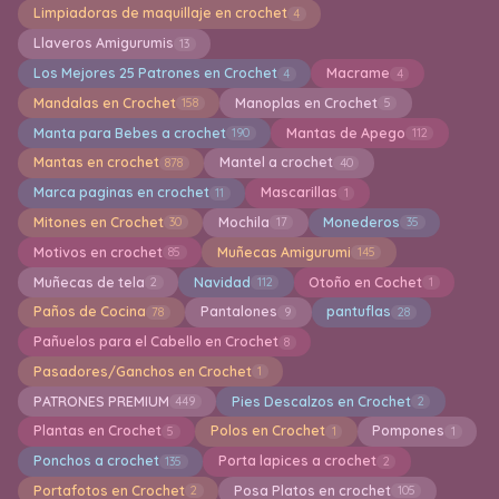
Limpiadoras de maquillaje en crochet
4
Llaveros Amigurumis
13
Los Mejores 25 Patrones en Crochet
Macrame
4
4
Mandalas en Crochet
Manoplas en Crochet
158
5
Manta para Bebes a crochet
Mantas de Apego
190
112
Mantas en crochet
Mantel a crochet
878
40
Marca paginas en crochet
Mascarillas
11
1
Mitones en Crochet
Mochila
Monederos
30
17
35
Motivos en crochet
Muñecas Amigurumi
85
145
Muñecas de tela
Navidad
Otoño en Cochet
2
112
1
Paños de Cocina
Pantalones
pantuflas
78
9
28
Pañuelos para el Cabello en Crochet
8
Pasadores/Ganchos en Crochet
1
PATRONES PREMIUM
Pies Descalzos en Crochet
449
2
Plantas en Crochet
Polos en Crochet
Pompones
5
1
1
Ponchos a crochet
Porta lapices a crochet
135
2
Portafotos en Crochet
Posa Platos en crochet
2
105