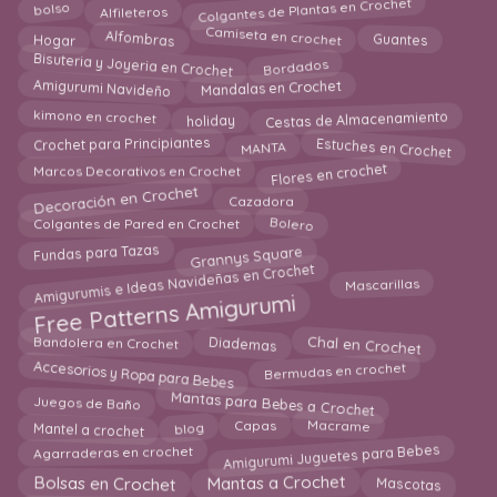
Colgantes de Plantas en Crochet
Alfileteros
bolso
Alfombras
Camiseta en crochet
Hogar
Guantes
Bisuteria y Joyeria en Crochet
Bordados
Amigurumi Navideño
Mandalas en Crochet
Cestas de Almacenamiento
holiday
kimono en crochet
Estuches en Crochet
Crochet para Principiantes
MANTA
Flores en crochet
Marcos Decorativos en Crochet
Decoración en Crochet
Cazadora
Bolero
Colgantes de Pared en Crochet
Grannys Square
Fundas para Tazas
Amigurumis e Ideas Navideñas en Crochet
Mascarillas
Free Patterns Amigurumi
Chal en Crochet
Diademas
Bandolera en Crochet
Accesorios y Ropa para Bebes
Bermudas en crochet
Mantas para Bebes a Crochet
Juegos de Baño
Mantel a crochet
Macrame
blog
Capas
Amigurumi Juguetes para Bebes
Agarraderas en crochet
Mantas a Crochet
Mascotas
Bolsas en Crochet