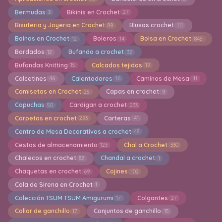
Bermudas
Bikinis en Crochet
3
27
Bisuteria y Joyeria en Crochet
Blusas crochet
89
111
Boinas en Crochet
Boleros
Bolsa en Crochet
12
14
845
Bordados
Bufanda a crochet
12
32
Bufandas Knitting
Calcados tejidos
15
19
Calcetines
Calentadores
Caminos de Mesa
46
16
41
Camisetas en Crochet
Capas en crochet
25
9
Capuchas
Cardigan a crochet
50
233
Carpetas en crochet
Carteras
293
41
Centro de Mesa Decorativos a crochet
48
Cestas de almacenamiento
Chal a Crochet
123
330
Chalecos en crochet
Chandal a crochet
82
1
Chaquetas en crochet
Cojines
69
102
Cola de Sirena en Crochet
1
Colección TSUM TSUM Amigurumi
Colgantes
17
27
Collar de ganchillo
Conjuntos de ganchillo
17
15