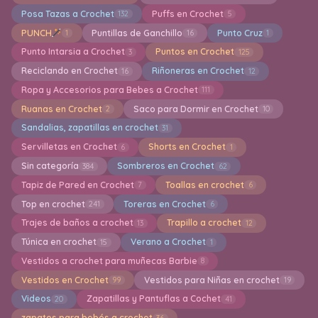
Posa Tazas a Crochet
Puffs en Crochet
132
5
PUNCH
Puntillas de Ganchillo
Punto Cruz
1
16
1
Punto Intarsia a Crochet
Puntos en Crochet
3
125
Reciclando en Crochet
Riñoneras en Crochet
16
12
Ropa y Accesorios para Bebes a Crochet
111
Ruanas en Crochet
Saco para Dormir en Crochet
2
10
Sandalias, zapatillas en crochet
31
Servilletas en Crochet
Shorts en Crochet
6
1
Sin categoría
Sombreros en Crochet
384
62
Tapiz de Pared en Crochet
Toallas en crochet
7
6
Top en crochet
Toreras en Crochet
241
6
Trajes de baños a crochet
Trapillo a crochet
13
12
Túnica en crochet
Verano a Crochet
15
1
Vestidos a crochet para muñecas Barbie
8
Vestidos en Crochet
Vestidos para Niñas en crochet
99
19
Videos
Zapatillas y Pantuflas a Cochet
20
41
zapatos para bebés a crochet
36