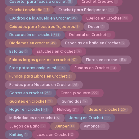
Covertor para Tazas a crochet
Crochet Creativo
33
1
Crochet navideño
Crochet para Principantes
113
41
Cuadros de la Abuela en Crochet
Cuellos en Crochet
49
20
Cuidados para Nuestros Tejedores
Decor
1
4
Decoración en crochet
Delantal en Crochet
344
1
Diademas en crochet
Esponjas de baño en Crochet
49
5
Estolas
Estuches en Crochet
3
32
Faldas largas y cortas a crochet
Flores en crochet
47
156
Free patterns amigurumi
Fundas en Crochet
2195
64
Fundas para Libros en Crochet
3
Fundas para Macetas en Crochet
26
Gorros en crochet
Grannys square
282
222
Guantes en crochet
Guirnaldas
32
12
Hogar en crochet
Holiday
Ideas en crochet
41
211
204
Indiviaduales en crochet
Jersey en Crochet
6
118
Juegos de Baño
Jumper
Kimonos
12
10
5
Knitting
Lazos en Crochet
1
2