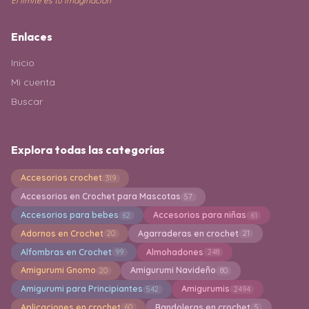
El límite es tu imaginación
Enlaces
Inicio
Mi cuenta
Buscar
Explora todas las categorías
Accesorios crochet
319
Accesorios en Crochet para Mascotas
57
Accesorios para bebes
Accesorios para niñas
62
61
Adornos en Crochet
Agarraderas en crochet
20
21
Alfombras en Crochet
Almohadones
99
248
Amigurumi Gnomo
Amigurumi Navideño
20
80
Amigurumi para Principiantes
Amigurumis
542
2494
Aplicaciones en crochet
Bandoleras en crochet
60
5