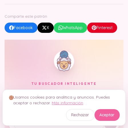
Comparte este patrón
Facebook
X
WhatsApp
Pinterest
TU BUSCADOR INTELIGENTE
Hola, soy
Crochetisimo
Usamos cookies para analítica y anuncios. Puedes
aceptar o rechazar.
Más información
Encuentro tu patrón ideal entre
8.832 patrones
, te
explico técnicas y resuelvo dudas. En segundos.
Rechazar
Aceptar
Tu pregunta