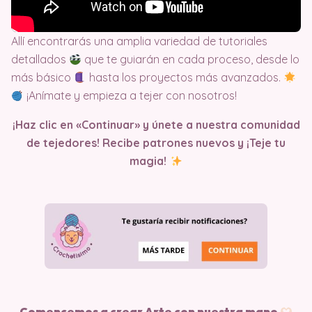
Allí encontrarás una amplia variedad de tutoriales
detallados
que te guiarán en cada proceso, desde lo
más básico
hasta los proyectos más avanzados.
¡Anímate y empieza a tejer con nosotros!
¡Haz clic en «Continuar» y únete a nuestra comunidad
de tejedores! Recibe patrones nuevos y ¡Teje tu
magia!
Comencemos a crear Arte con nuestra mano