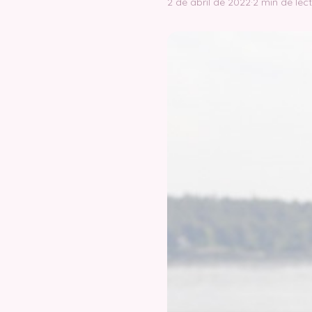
2 de abril de 2022
·
2 min de lec