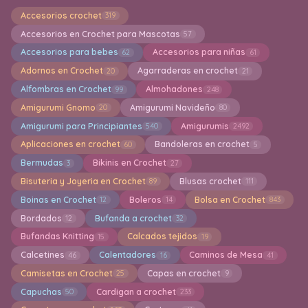
Accesorios crochet
319
Accesorios en Crochet para Mascotas
57
Accesorios para bebes
Accesorios para niñas
62
61
Adornos en Crochet
Agarraderas en crochet
20
21
Alfombras en Crochet
Almohadones
99
248
Amigurumi Gnomo
Amigurumi Navideño
20
80
Amigurumi para Principiantes
Amigurumis
540
2492
Aplicaciones en crochet
Bandoleras en crochet
60
5
Bermudas
Bikinis en Crochet
3
27
Bisuteria y Joyeria en Crochet
Blusas crochet
89
111
Boinas en Crochet
Boleros
Bolsa en Crochet
12
14
843
Bordados
Bufanda a crochet
12
32
Bufandas Knitting
Calcados tejidos
15
19
Calcetines
Calentadores
Caminos de Mesa
46
16
41
Camisetas en Crochet
Capas en crochet
25
9
Capuchas
Cardigan a crochet
50
233