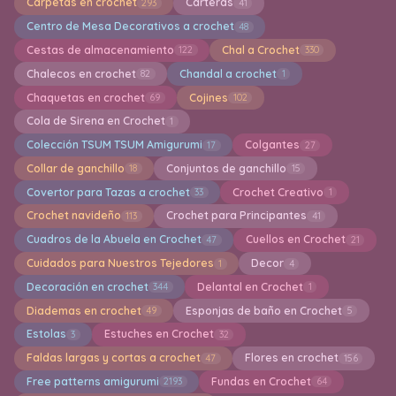
Carpetas en crochet
Carteras
293
41
Centro de Mesa Decorativos a crochet
48
Cestas de almacenamiento
Chal a Crochet
122
330
Chalecos en crochet
Chandal a crochet
82
1
Chaquetas en crochet
Cojines
69
102
Cola de Sirena en Crochet
1
Colección TSUM TSUM Amigurumi
Colgantes
17
27
Collar de ganchillo
Conjuntos de ganchillo
18
15
Covertor para Tazas a crochet
Crochet Creativo
33
1
Crochet navideño
Crochet para Principantes
113
41
Cuadros de la Abuela en Crochet
Cuellos en Crochet
47
21
Cuidados para Nuestros Tejedores
Decor
1
4
Decoración en crochet
Delantal en Crochet
344
1
Diademas en crochet
Esponjas de baño en Crochet
49
5
Estolas
Estuches en Crochet
3
32
Faldas largas y cortas a crochet
Flores en crochet
47
156
Free patterns amigurumi
Fundas en Crochet
2193
64