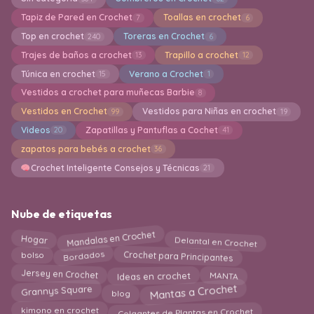
Tapiz de Pared en Crochet
Toallas en crochet
7
6
Top en crochet
Toreras en Crochet
240
6
Trajes de baños a crochet
Trapillo a crochet
13
12
Túnica en crochet
Verano a Crochet
15
1
Vestidos a crochet para muñecas Barbie
8
Vestidos en Crochet
Vestidos para Niñas en crochet
99
19
Videos
Zapatillas y Pantuflas a Cochet
20
41
zapatos para bebés a crochet
36
Crochet Inteligente Consejos y Técnicas
21
Nube de etiquetas
Mandalas en Crochet
Delantal en Crochet
Hogar
Crochet para Principantes
Bordados
bolso
MANTA
Ideas en crochet
Jersey en Crochet
Mantas a Crochet
Grannys Square
blog
Colgantes de Plantas en Crochet
kimono en crochet