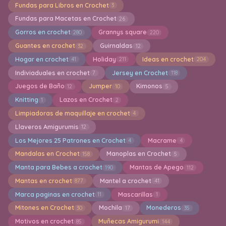
Fundas para Libros en Crochet
3
Fundas para Macetas en Crochet
26
Gorros en crochet
Grannys square
280
220
Guantes en crochet
Guirnaldas
32
12
Hogar en crochet
Holiday
Ideas en crochet
41
211
204
Indiviaduales en crochet
Jersey en Crochet
7
118
Juegos de Baño
Jumper
Kimonos
12
10
5
Knitting
Lazos en Crochet
1
2
Limpiadoras de maquillaje en crochet
4
Llaveros Amigurumis
12
Los Mejores 25 Patrones en Crochet
Macrame
4
4
Mandalas en Crochet
Manoplas en Crochet
158
5
Manta para Bebes a crochet
Mantas de Apego
190
112
Mantas en crochet
Mantel a crochet
877
41
Marca paginas en crochet
Mascarillas
11
1
Mitones en Crochet
Mochila
Monederos
30
17
35
Motivos en crochet
Muñecas Amigurumi
85
144