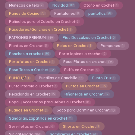
Muñecas de tela
Navidad
Otoño en Cochet
2
112
1
Paños de Cocina
Pantalones
pantuflas
78
9
28
Pañuelos para el Cabello en Crochet
8
Pasadores/Ganchos en Crochet
1
PATRONES PREMIUM
Pies Descalzos en Crochet
449
2
Plantas en Crochet
Polos en Crochet
Pompones
5
1
1
Ponchos a crochet
Porta lapices a crochet
135
2
Portafotos en Crochet
Posa Platos en crochet
2
106
Posa Tazas a Crochet
Puffs en Crochet
133
5
PUNCH
Puntillas de Ganchillo
Punto Cruz
1
16
1
Punto Intarsia a Crochet
Puntos en Crochet
3
125
Reciclando en Crochet
Riñoneras en Crochet
16
12
Ropa y Accesorios para Bebes a Crochet
111
Ruanas en Crochet
Saco para Dormir en Crochet
2
10
Sandalias, zapatillas en crochet
31
Servilletas en Crochet
Shorts en Crochet
6
1
Sin categoría
Sombreros en Crochet
384
62