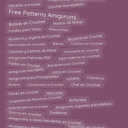
Crochet Navidadeño
Macetas a crochet
Free Patterns Amigurumi
Bolsas en Crochet
Mantas de Apego
Mascarillas
Fundas para Tazas
Bisuteria y Joyeria en Crochet
Bisutería en Crochet
Bikinis
Cuellos en Crochet
Bermudas en crochet
Camiseta en crochet
Caminos y Centros de Mesa
Agarraderas en crochet
Amigurumi Patrones PDF
Bandolera en Crochet
Faldas en Crochet
Amigurumi Navideño
Lazos en Crochet
Amigurumi para Principiantes
holiday
Cazadora
Corazones a Crochet
Bolero
Chal en Crochet
Flores en crochet
Mascotas
Colgantes de Pared en Crochet
Bufandas
Amigurumi Juguetes para Bebes
Individuales en crochet
Gorros en crochet
Diademas
Amigurumis e Ideas Navideñas en Crochet
Accesorios y Ropa para Bebes
Capuchas en crochet