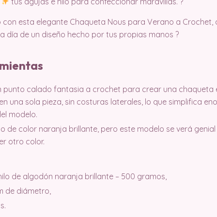
o
tus agujas e hilo para confeccionar maravillas. ?
o con esta elegante Chaqueta Nous para Verano a Crochet, d
a día de un diseño hecho por tus propias manos ?️​
amientas
n punto calado fantasia a crochet para crear una chaqueta en 
una sola pieza, sin costuras laterales, lo que simplifica e
 del modelo.
ilo de color naranja brillante, pero este modelo se verá genial 
r otro color.
 hilo de algodón naranja brillante – 500 gramos,
cm de diámetro,
s.