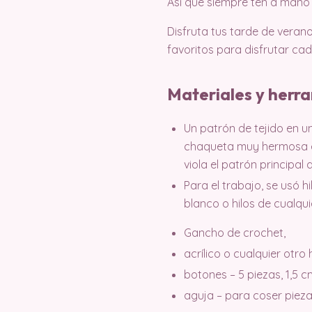
Así que siempre ten a man
Disfruta tus tarde de veran
favoritos para disfrutar cad
Materiales y herr
Un patrón de tejido en u
chaqueta muy hermosa en 
viola el patrón principal
Para el trabajo, se usó h
blanco o hilos de cualquie
Gancho de crochet,
acrílico o cualquier otro
botones – 5 piezas, 1,5 
aguja – para coser pieza