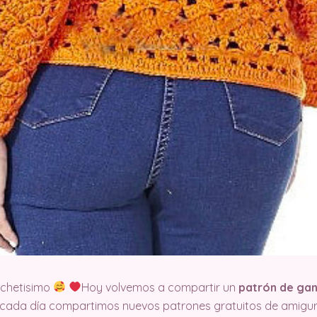
ochetisimo
Hoy volvemos a compartir un
patrón de gan
cada día compartimos nuevos patrones gratuitos de amiguru