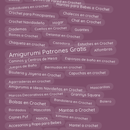
Mantas para Bebes a Crochet
Individuales en crochet
Chalecos en crochet
Crochet para Principiantes
Chal en Crochet
Hogar
Crochet Navidadeño
Cuellos en Crochet
Guantes
Diademas
Delantal en Crochet
Boinas a Crochet
Chaqueta en crochet
Estuches en Crochet
Cazadora
Amigurumi Patrones Gratis
Alfombras
Esponjas de baño en crochet
Caminos y Centros de Mesa
Juegos de Baño
Bermudas en crochet
Bisuteria y Joyeria en Crochet
Capuchas en crochet
Agarraderas en crochet
Amigurumis e Ideas Navideñas en Crochet
Mascarillas
Marcos Decorativos en Crochet
Grannys Square
Bolsas en Crochet
Bandolera en Crochet
Bolero
Mantas a Crochet
Bordados
Mascotas
kimono en crochet
Cojines Puf
MANTA
Accesorios y Ropa para Bebes
Mantel a crochet