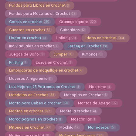
Fundas para Libros en Crochet
3
Fundas para Macetas en Crochet
26
Gorros en crochet
Grannys square
280
220
Guantes en crochet
Guirnaldas
32
12
Hogar en crochet
Holiday
Ideas en crochet
41
211
204
Indiviaduales en crochet
Jersey en Crochet
7
118
Juegos de Baño
Jumper
Kimonos
12
10
5
Knitting
Lazos en Crochet
1
2
Limpiadoras de maquillaje en crochet
4
Llaveros Amigurumis
11
Los Mejores 25 Patrones en Crochet
Macrame
4
4
Mandalas en Crochet
Manoplas en Crochet
158
5
Manta para Bebes a crochet
Mantas de Apego
190
112
Mantas en crochet
Mantel a crochet
877
41
Marca paginas en crochet
Mascarillas
11
1
Mitones en Crochet
Mochila
Monederos
30
17
35
Motivos en crochet
Muñecas Amigurumi
85
144