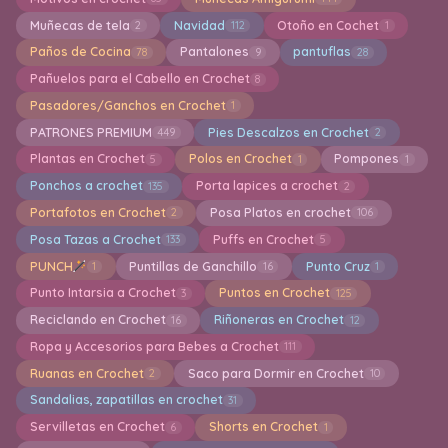
Muñecas de tela
Navidad
Otoño en Cochet
2
112
1
Paños de Cocina
Pantalones
pantuflas
78
9
28
Pañuelos para el Cabello en Crochet
8
Pasadores/Ganchos en Crochet
1
PATRONES PREMIUM
Pies Descalzos en Crochet
449
2
Plantas en Crochet
Polos en Crochet
Pompones
5
1
1
Ponchos a crochet
Porta lapices a crochet
135
2
Portafotos en Crochet
Posa Platos en crochet
2
106
Posa Tazas a Crochet
Puffs en Crochet
133
5
PUNCH
Puntillas de Ganchillo
Punto Cruz
1
16
1
Punto Intarsia a Crochet
Puntos en Crochet
3
125
Reciclando en Crochet
Riñoneras en Crochet
16
12
Ropa y Accesorios para Bebes a Crochet
111
Ruanas en Crochet
Saco para Dormir en Crochet
2
10
Sandalias, zapatillas en crochet
31
Servilletas en Crochet
Shorts en Crochet
6
1