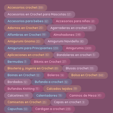
Accesorios crochet
319
Accesorios en Crochet para Mascotas
57
Accesorios para bebes
Accesorios para niñas
62
61
Adornos en Crochet
Agarraderas en crochet
20
21
Alfombras en Crochet
Almohadones
99
248
Amigurumi Gnomo
Amigurumi Navideño
20
80
Amigurumi para Principiantes
Amigurumis
539
2491
Aplicaciones en crochet
Bandoleras en crochet
60
5
Bermudas
Bikinis en Crochet
3
27
Bisuteria y Joyeria en Crochet
Blusas crochet
89
111
Boinas en Crochet
Boleros
Bolsa en Crochet
12
14
842
Bordados
Bufanda a crochet
12
32
Bufandas Knitting
Calcados tejidos
15
19
Calcetines
Calentadores
Caminos de Mesa
46
16
41
Camisetas en Crochet
Capas en crochet
25
9
Capuchas
Cardigan a crochet
50
233