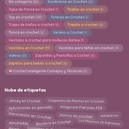
Sin categoría
Sombreros en Crochet
384
62
Tapiz de Pared en Crochet
Toallas en crochet
7
6
Top en crochet
Toreras en Crochet
240
6
Trajes de baños a crochet
Trapillo a crochet
13
12
Túnica en crochet
Verano a Crochet
15
1
Vestidos a crochet para muñecas Barbie
8
Vestidos en Crochet
Vestidos para Niñas en crochet
99
19
Videos
Zapatillas y Pantuflas a Cochet
20
41
zapatos para bebés a crochet
36
Crochet Inteligente Consejos y Técnicas
21
Nube de etiquetas
Colgantes de Plantas en Crochet
Jersey en Crochet
Amigurumi Patrones PDF
Aplicaciones en ganchillo
Decoración en Crochet
Gorros en crochet
Alfileteros
Los Mejores 25 Patrones
Bisutería en Crochet
Almohadas
Colgantes de Pared en Crochet
Bikinis