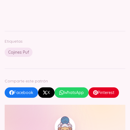
Etiquetas
Cojines Puf
Comparte este patrón
Facebook
X
WhatsApp
Pinterest