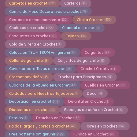
Carpetas en crochet
Carteras
293
41
Centro de Mesa Decorativos a crochet
48
Cestas de almacenamiento
Chal a Crochet
122
330
Chalecos en crochet
Chandal a crochet
82
1
Chaquetas en crochet
Cojines
69
102
Cola de Sirena en Crochet
1
Colección TSUM TSUM Amigurumi
Colgantes
17
27
Collar de ganchillo
Conjuntos de ganchillo
18
15
Covertor para Tazas a crochet
Crochet Creativo
33
1
Crochet navideño
Crochet para Principantes
113
41
Cuadros de la Abuela en Crochet
Cuellos en Crochet
47
21
Cuidados para Nuestros Tejedores
Decor
1
4
Decoración en crochet
Delantal en Crochet
344
1
Diademas en crochet
Esponjas de baño en Crochet
49
5
Estolas
Estuches en Crochet
3
32
Faldas largas y cortas a crochet
Flores en crochet
47
156
Free patterns amigurumi
Fundas en Crochet
2192
64