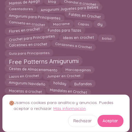
Chandal a crochet
blog
Mantas de Apego
Amigurumi Juguetes para Bebes
Calentadores
Faldas en Crochet
Amigurumi para Principiantes
Camiseta en crochet
Capas
Macrame
diy
Flores en crochet
Fundas para Tazas
Crochet para Principantes
Ideas en crochet
bolso
Corazones a Crochet
Calcetines en crochet
Guía para Principiantes
Free Patterns Amigurumi
Cestas de Almacenamiento
Marcapaginas
Jumper en Crochet
Lazos en Crochet
holiday
Bufandas
Amigurumi Navideño
Mandalas en Crochet
Macetas a crochet
Usamos cookies para analítica y anuncios. Puedes
aceptar o rechazar.
Más información
© 2026 Crochetisimo. Todos los derechos reservados.
Rechazar
Aceptar