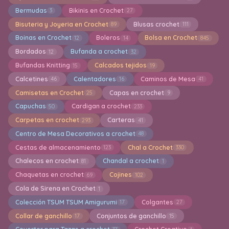
Bermudas
Bikinis en Crochet
3
27
Bisuteria y Joyeria en Crochet
Blusas crochet
89
111
Boinas en Crochet
Boleros
Bolsa en Crochet
12
14
845
Bordados
Bufanda a crochet
12
32
Bufandas Knitting
Calcados tejidos
15
19
Calcetines
Calentadores
Caminos de Mesa
46
16
41
Camisetas en Crochet
Capas en crochet
25
9
Capuchas
Cardigan a crochet
50
233
Carpetas en crochet
Carteras
293
41
Centro de Mesa Decorativos a crochet
48
Cestas de almacenamiento
Chal a Crochet
123
330
Chalecos en crochet
Chandal a crochet
81
1
Chaquetas en crochet
Cojines
69
102
Cola de Sirena en Crochet
1
Colección TSUM TSUM Amigurumi
Colgantes
17
27
Collar de ganchillo
Conjuntos de ganchillo
17
15