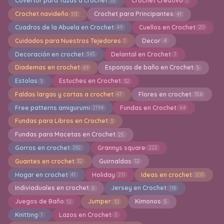
Covertor para Tazas a crochet
Crochet Creativo
33
1
Crochet navideño
Crochet para Principantes
113
41
Cuadros de la Abuela en Crochet
Cuellos en Crochet
49
20
Cuidados para Nuestros Tejedores
Decor
1
4
Decoración en crochet
Delantal en Crochet
343
1
Diademas en crochet
Esponjas de baño en Crochet
49
5
Estolas
Estuches en Crochet
3
32
Faldas largas y cortas a crochet
Flores en crochet
47
156
Free patterns amigurumi
Fundas en Crochet
2194
64
Fundas para Libros en Crochet
3
Fundas para Macetas en Crochet
25
Gorros en crochet
Grannys square
282
222
Guantes en crochet
Guirnaldas
32
12
Hogar en crochet
Holiday
Ideas en crochet
41
211
203
Indiviaduales en crochet
Jersey en Crochet
6
118
Juegos de Baño
Jumper
Kimonos
12
10
5
Knitting
Lazos en Crochet
1
2