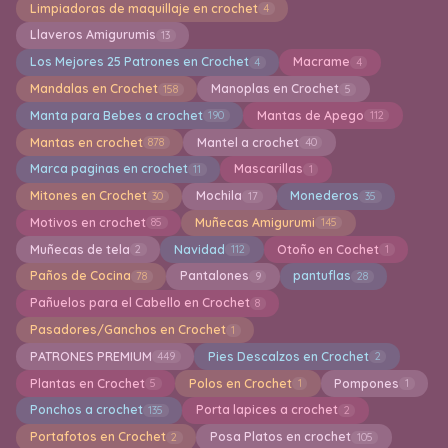
Limpiadoras de maquillaje en crochet
4
Llaveros Amigurumis
13
Los Mejores 25 Patrones en Crochet
Macrame
4
4
Mandalas en Crochet
Manoplas en Crochet
158
5
Manta para Bebes a crochet
Mantas de Apego
190
112
Mantas en crochet
Mantel a crochet
878
40
Marca paginas en crochet
Mascarillas
11
1
Mitones en Crochet
Mochila
Monederos
30
17
35
Motivos en crochet
Muñecas Amigurumi
85
145
Muñecas de tela
Navidad
Otoño en Cochet
2
112
1
Paños de Cocina
Pantalones
pantuflas
78
9
28
Pañuelos para el Cabello en Crochet
8
Pasadores/Ganchos en Crochet
1
PATRONES PREMIUM
Pies Descalzos en Crochet
449
2
Plantas en Crochet
Polos en Crochet
Pompones
5
1
1
Ponchos a crochet
Porta lapices a crochet
135
2
Portafotos en Crochet
Posa Platos en crochet
2
105