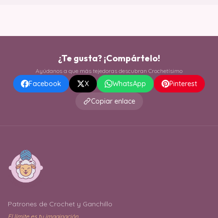
¿Te gusta? ¡Compártelo!
Ayúdanos a que más tejedoras descubran Crochetísimo
Facebook
X
WhatsApp
Pinterest
Copiar enlace
Patrones de Crochet y Ganchillo
El límite es tu imaginación