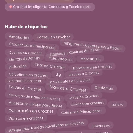
Crochet Inteligente Consejos y Técnicas
21
Nube de etiquetas
Almohadas
Jersey en Crochet
Amigurumi Juguetes para Bebes
Crochet para Principantes
Caminos y Centros de Mesa
Cuellos en Crochet
Mantas de Apego
Calentadores
Mascarillas
Chal en Crochet
Bandolera en Crochet
Bufandas
Boinas a Crochet
diy
Calcetines en crochet
Individuales en crochet
Chandal a crochet
Mantas a Crochet
Faldas en Crochet
Diademas
Lazos en Crochet
Esponjas de baño en crochet
Accesorios y Ropa para Bebes
kimono en crochet
Bolero
Decoración en Crochet
Guía para Principiantes
Gorros en crochet
Amigurumis e Ideas Navideñas en Crochet
Bordados