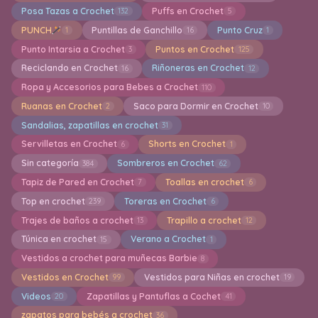
Posa Tazas a Crochet
Puffs en Crochet
132
5
PUNCH
Puntillas de Ganchillo
Punto Cruz
1
16
1
Punto Intarsia a Crochet
Puntos en Crochet
3
125
Reciclando en Crochet
Riñoneras en Crochet
16
12
Ropa y Accesorios para Bebes a Crochet
110
Ruanas en Crochet
Saco para Dormir en Crochet
2
10
Sandalias, zapatillas en crochet
31
Servilletas en Crochet
Shorts en Crochet
6
1
Sin categoría
Sombreros en Crochet
384
62
Tapiz de Pared en Crochet
Toallas en crochet
7
6
Top en crochet
Toreras en Crochet
239
6
Trajes de baños a crochet
Trapillo a crochet
13
12
Túnica en crochet
Verano a Crochet
15
1
Vestidos a crochet para muñecas Barbie
8
Vestidos en Crochet
Vestidos para Niñas en crochet
99
19
Videos
Zapatillas y Pantuflas a Cochet
20
41
zapatos para bebés a crochet
36