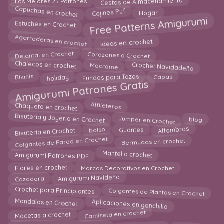
Cestas de Almacenamiento
Los Mejores 25 Patrones
Capuchas en crochet
Hogar
Cojines Puf
Free Patterns Amigurumi
Estuches en Crochet
Agarraderas en crochet
Ideas en crochet
Delantal en Crochet
Corazones a Crochet
Chalecos en crochet
Crochet Navidadeño
Macrame
holiday
Fundas para Tazas
Capas
Bikinis
Amigurumi Patrones Gratis
Chaqueta en crochet
Alfileteros
Bisuteria y Joyeria en Crochet
Jumper en Crochet
blog
Bisutería en Crochet
bolso
Guantes
Alfombras
Colgantes de Pared en Crochet
Bermudas en crochet
Mantel a crochet
Amigurumi Patrones PDF
Flores en crochet
Marcos Decorativos en Crochet
Amigurumi Navideño
Cazadora
Crochet para Principiantes
Colgantes de Plantas en Crochet
Aplicaciones en ganchillo
Mandalas en Crochet
Camiseta en crochet
Macetas a crochet