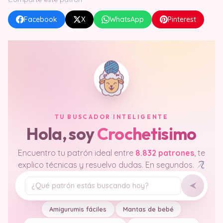
Facebook
X
WhatsApp
Pinterest
TU BUSCADOR INTELIGENTE
Hola, soy
Crochetisimo
Encuentro tu patrón ideal entre
8.832 patrones
, te
explico técnicas y resuelvo dudas. En segundos.
Tu pregunta
Amigurumis fáciles
Mantas de bebé