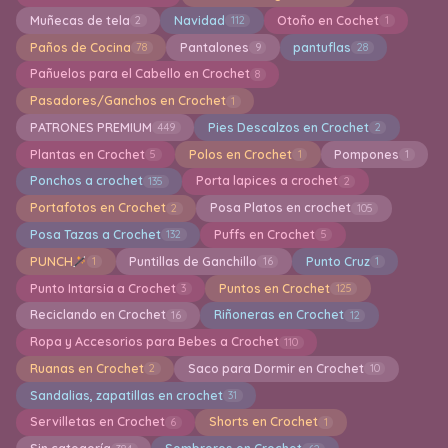
Muñecas de tela
Navidad
Otoño en Cochet
2
112
1
Paños de Cocina
Pantalones
pantuflas
78
9
28
Pañuelos para el Cabello en Crochet
8
Pasadores/Ganchos en Crochet
1
PATRONES PREMIUM
Pies Descalzos en Crochet
449
2
Plantas en Crochet
Polos en Crochet
Pompones
5
1
1
Ponchos a crochet
Porta lapices a crochet
135
2
Portafotos en Crochet
Posa Platos en crochet
2
105
Posa Tazas a Crochet
Puffs en Crochet
132
5
PUNCH
Puntillas de Ganchillo
Punto Cruz
1
16
1
Punto Intarsia a Crochet
Puntos en Crochet
3
125
Reciclando en Crochet
Riñoneras en Crochet
16
12
Ropa y Accesorios para Bebes a Crochet
110
Ruanas en Crochet
Saco para Dormir en Crochet
2
10
Sandalias, zapatillas en crochet
31
Servilletas en Crochet
Shorts en Crochet
6
1