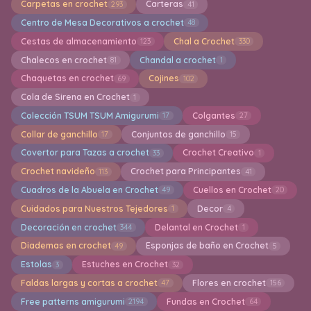
Carpetas en crochet
Carteras
293
41
Centro de Mesa Decorativos a crochet
48
Cestas de almacenamiento
Chal a Crochet
123
330
Chalecos en crochet
Chandal a crochet
81
1
Chaquetas en crochet
Cojines
69
102
Cola de Sirena en Crochet
1
Colección TSUM TSUM Amigurumi
Colgantes
17
27
Collar de ganchillo
Conjuntos de ganchillo
17
15
Covertor para Tazas a crochet
Crochet Creativo
33
1
Crochet navideño
Crochet para Principantes
113
41
Cuadros de la Abuela en Crochet
Cuellos en Crochet
49
20
Cuidados para Nuestros Tejedores
Decor
1
4
Decoración en crochet
Delantal en Crochet
344
1
Diademas en crochet
Esponjas de baño en Crochet
49
5
Estolas
Estuches en Crochet
3
32
Faldas largas y cortas a crochet
Flores en crochet
47
156
Free patterns amigurumi
Fundas en Crochet
2194
64