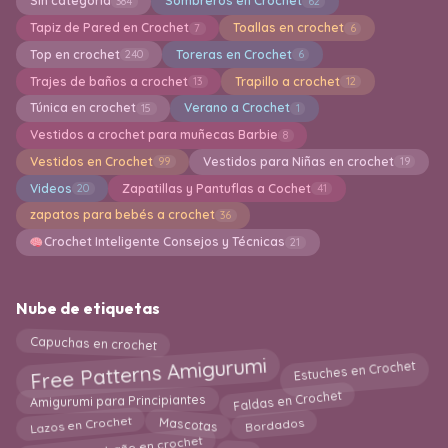
Sin categoría
Sombreros en Crochet
384
62
Tapiz de Pared en Crochet
Toallas en crochet
7
6
Top en crochet
Toreras en Crochet
240
6
Trajes de baños a crochet
Trapillo a crochet
13
12
Túnica en crochet
Verano a Crochet
15
1
Vestidos a crochet para muñecas Barbie
8
Vestidos en Crochet
Vestidos para Niñas en crochet
99
19
Videos
Zapatillas y Pantuflas a Cochet
20
41
zapatos para bebés a crochet
36
Crochet Inteligente Consejos y Técnicas
21
Nube de etiquetas
Capuchas en crochet
Free Patterns Amigurumi
Estuches en Crochet
Faldas en Crochet
Amigurumi para Principiantes
Bordados
Mascotas
Lazos en Crochet