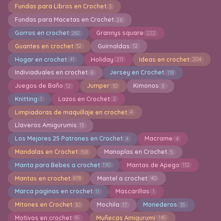
Fundas para Libros en Crochet
3
Fundas para Macetas en Crochet
26
Gorros en crochet
Grannys square
282
222
Guantes en crochet
Guirnaldas
32
12
Hogar en crochet
Holiday
Ideas en crochet
41
211
204
Indiviaduales en crochet
Jersey en Crochet
6
118
Juegos de Baño
Jumper
Kimonos
12
10
5
Knitting
Lazos en Crochet
1
2
Limpiadoras de maquillaje en crochet
4
Llaveros Amigurumis
13
Los Mejores 25 Patrones en Crochet
Macrame
4
4
Mandalas en Crochet
Manoplas en Crochet
158
5
Manta para Bebes a crochet
Mantas de Apego
190
112
Mantas en crochet
Mantel a crochet
878
40
Marca paginas en crochet
Mascarillas
11
1
Mitones en Crochet
Mochila
Monederos
30
17
35
Motivos en crochet
Muñecas Amigurumi
85
145