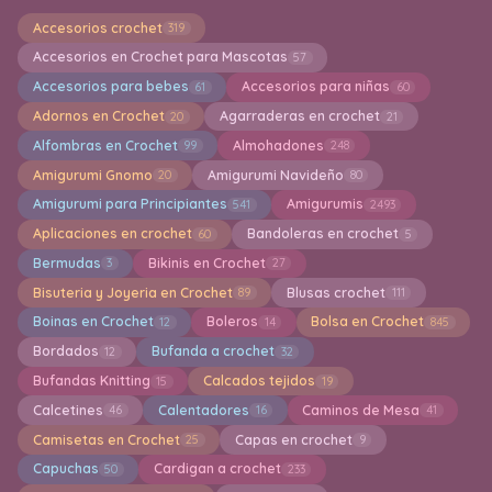
Accesorios crochet
319
Accesorios en Crochet para Mascotas
57
Accesorios para bebes
Accesorios para niñas
61
60
Adornos en Crochet
Agarraderas en crochet
20
21
Alfombras en Crochet
Almohadones
99
248
Amigurumi Gnomo
Amigurumi Navideño
20
80
Amigurumi para Principiantes
Amigurumis
541
2493
Aplicaciones en crochet
Bandoleras en crochet
60
5
Bermudas
Bikinis en Crochet
3
27
Bisuteria y Joyeria en Crochet
Blusas crochet
89
111
Boinas en Crochet
Boleros
Bolsa en Crochet
12
14
845
Bordados
Bufanda a crochet
12
32
Bufandas Knitting
Calcados tejidos
15
19
Calcetines
Calentadores
Caminos de Mesa
46
16
41
Camisetas en Crochet
Capas en crochet
25
9
Capuchas
Cardigan a crochet
50
233