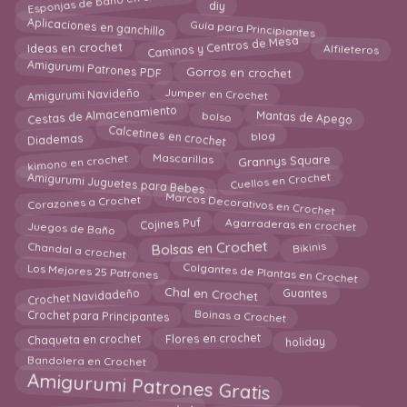
Esponjas de baño en crochet
diy
Guía para Principiantes
Aplicaciones en ganchillo
Caminos y Centros de Mesa
Ideas en crochet
Alfileteros
Amigurumi Patrones PDF
Gorros en crochet
Jumper en Crochet
Amigurumi Navideño
Cestas de Almacenamiento
Mantas de Apego
bolso
Calcetines en crochet
blog
Diademas
Grannys Square
kimono en crochet
Mascarillas
Cuellos en Crochet
Amigurumi Juguetes para Bebes
Marcos Decorativos en Crochet
Corazones a Crochet
Agarraderas en crochet
Cojines Puf
Juegos de Baño
Bikinis
Chandal a crochet
Bolsas en Crochet
Colgantes de Plantas en Crochet
Los Mejores 25 Patrones
Crochet Navidadeño
Chal en Crochet
Guantes
Boinas a Crochet
Crochet para Principantes
Chaqueta en crochet
Flores en crochet
holiday
Bandolera en Crochet
Amigurumi Patrones Gratis