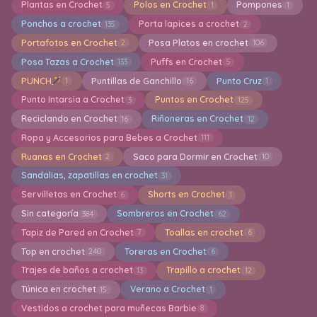
Plantas en Crochet
Polos en Crochet
Pompones
5
1
1
Ponchos a crochet
Porta lapices a crochet
135
2
Portafotos en Crochet
Posa Platos en crochet
2
106
Posa Tazas a Crochet
Puffs en Crochet
133
5
PUNCH
Puntillas de Ganchillo
Punto Cruz
1
16
1
Punto Intarsia a Crochet
Puntos en Crochet
3
125
Reciclando en Crochet
Riñoneras en Crochet
16
12
Ropa y Accesorios para Bebes a Crochet
111
Ruanas en Crochet
Saco para Dormir en Crochet
2
10
Sandalias, zapatillas en crochet
31
Servilletas en Crochet
Shorts en Crochet
6
1
Sin categoría
Sombreros en Crochet
384
62
Tapiz de Pared en Crochet
Toallas en crochet
7
6
Top en crochet
Toreras en Crochet
240
6
Trajes de baños a crochet
Trapillo a crochet
13
12
Túnica en crochet
Verano a Crochet
15
1
Vestidos a crochet para muñecas Barbie
8