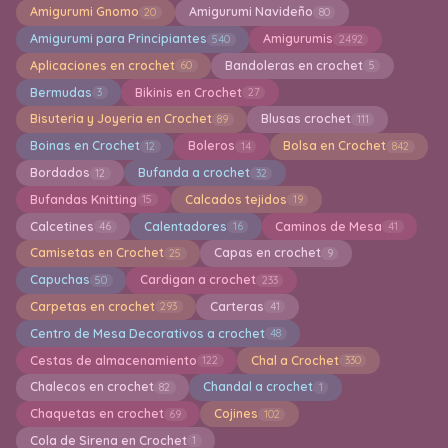
Amigurumi Gnomo
Amigurumi Navideño
20
80
Amigurumi para Principiantes
Amigurumis
540
2492
Aplicaciones en crochet
Bandoleras en crochet
60
5
Bermudas
Bikinis en Crochet
3
27
Bisuteria y Joyeria en Crochet
Blusas crochet
89
111
Boinas en Crochet
Boleros
Bolsa en Crochet
12
14
842
Bordados
Bufanda a crochet
12
32
Bufandas Knitting
Calcados tejidos
15
19
Calcetines
Calentadores
Caminos de Mesa
46
16
41
Camisetas en Crochet
Capas en crochet
25
9
Capuchas
Cardigan a crochet
50
233
Carpetas en crochet
Carteras
293
41
Centro de Mesa Decorativos a crochet
48
Cestas de almacenamiento
Chal a Crochet
122
330
Chalecos en crochet
Chandal a crochet
82
1
Chaquetas en crochet
Cojines
69
102
Cola de Sirena en Crochet
1