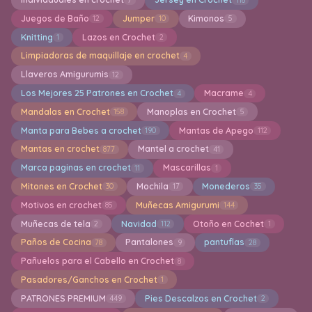
Juegos de Baño
Jumper
Kimonos
12
10
5
Knitting
Lazos en Crochet
1
2
Limpiadoras de maquillaje en crochet
4
Llaveros Amigurumis
12
Los Mejores 25 Patrones en Crochet
Macrame
4
4
Mandalas en Crochet
Manoplas en Crochet
158
5
Manta para Bebes a crochet
Mantas de Apego
190
112
Mantas en crochet
Mantel a crochet
877
41
Marca paginas en crochet
Mascarillas
11
1
Mitones en Crochet
Mochila
Monederos
30
17
35
Motivos en crochet
Muñecas Amigurumi
85
144
Muñecas de tela
Navidad
Otoño en Cochet
2
112
1
Paños de Cocina
Pantalones
pantuflas
78
9
28
Pañuelos para el Cabello en Crochet
8
Pasadores/Ganchos en Crochet
1
PATRONES PREMIUM
Pies Descalzos en Crochet
449
2