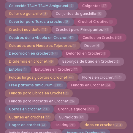
Colección TSUM TSUM Amigurumi
Colgantes
17
27
Collar de ganchillo
Conjuntos de ganchillo
18
15
Covertor para Tazas a crochet
Crochet Creativo
33
1
Crochet navideño
Crochet para Principantes
113
41
Cuadros de la Abuela en Crochet
Cuellos en Crochet
47
21
Cuidados para Nuestros Tejedores
Decor
1
4
Decoración en crochet
Delantal en Crochet
344
1
Diademas en crochet
Esponjas de baño en Crochet
49
5
Estolas
Estuches en Crochet
3
32
Faldas largas y cortas a crochet
Flores en crochet
47
156
Free patterns amigurumi
Fundas en Crochet
2193
64
Fundas para Libros en Crochet
3
Fundas para Macetas en Crochet
26
Gorros en crochet
Grannys square
280
220
Guantes en crochet
Guirnaldas
32
12
Hogar en crochet
Holiday
Ideas en crochet
41
211
204
Indiviaduales en crochet
Jersey en Crochet
7
118