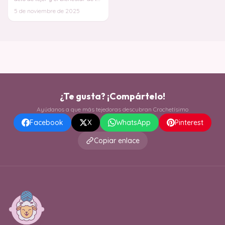
cerebro, revelando por qué este
5 de noviembre de 2025
arte
¿Te gusta? ¡Compártelo!
Ayúdanos a que más tejedoras descubran Crochetísimo
Facebook
X
WhatsApp
Pinterest
Copiar enlace