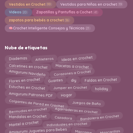
Vestidos en Crochet
Vestidos para Niñas en crochet
99
19
Videos
Zapatillas y Pantuflas a Cochet
20
41
zapatos para bebés a crochet
36
Crochet Inteligente Consejos y Técnicas
21
Nube de etiquetas
Ideas en crochet
Diademas
Alfileteros
Macetas a crochet
Calcetines en crochet
Amigurumi Navideño
Corazones a Crochet
Flores en crochet
Faldas en Crochet
Guantes
diy
Estuches en Crochet
Jumper en Crochet
holiday
Amigurumi Patrones PDF
Hogar
Colgantes de Pared en Crochet
Juegos de Baño
Bermudas en crochet
Agarraderas en crochet
Bandolera en Crochet
Cazadora
Mandalas en Crochet
Mantel a crochet
Individuales en crochet
Macrame
Amigurumi Juguetes para Bebes
Mascarillas