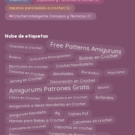
zapatos para bebés a crochet
36
Crochet Inteligente Consejos y Técnicas
21
Nube de etiquetas
Free Patterns Amigurumi
Chandal a crochet
Guía para Principiantes
Bolsas en Crochet
Bolero
Crochet Navidadeño
Bermudas en crochet
Delantal en Crochet
Macrame
Bordados
Almohadas
Jersey en Crochet
Decoración en Crochet
Amigurumi Patrones Gratis
Bikinis
Lazos en Crochet
Bandolera en Crochet
Bufandas
Amigurumis e Ideas Navideñas en Crochet
Amigurumi Navideño
Cojines Puf
diy
Calcetines en crochet
Mantas para Bebes a Crochet
Camiseta en crochet
Capuchas en crochet