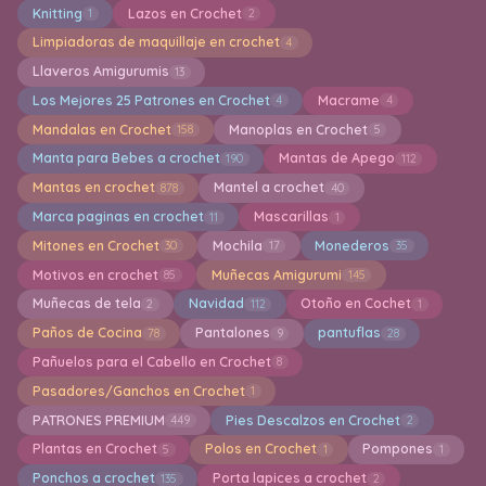
Knitting
Lazos en Crochet
1
2
Limpiadoras de maquillaje en crochet
4
Llaveros Amigurumis
13
Los Mejores 25 Patrones en Crochet
Macrame
4
4
Mandalas en Crochet
Manoplas en Crochet
158
5
Manta para Bebes a crochet
Mantas de Apego
190
112
Mantas en crochet
Mantel a crochet
878
40
Marca paginas en crochet
Mascarillas
11
1
Mitones en Crochet
Mochila
Monederos
30
17
35
Motivos en crochet
Muñecas Amigurumi
85
145
Muñecas de tela
Navidad
Otoño en Cochet
2
112
1
Paños de Cocina
Pantalones
pantuflas
78
9
28
Pañuelos para el Cabello en Crochet
8
Pasadores/Ganchos en Crochet
1
PATRONES PREMIUM
Pies Descalzos en Crochet
449
2
Plantas en Crochet
Polos en Crochet
Pompones
5
1
1
Ponchos a crochet
Porta lapices a crochet
135
2