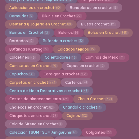
Aplicaciones en crochet
Bandoleras en crochet
60
5
Bermudas
Bikinis en Crochet
3
27
Bisuteria y Joyeria en Crochet
Blusas crochet
89
111
Boinas en Crochet
Boleros
Bolsa en Crochet
12
14
845
Bordados
Bufanda a crochet
12
32
Bufandas Knitting
Calcados tejidos
15
19
Calcetines
Calentadores
Caminos de Mesa
46
16
41
Camisetas en Crochet
Capas en crochet
25
9
Capuchas
Cardigan a crochet
50
233
Carpetas en crochet
Carteras
293
41
Centro de Mesa Decorativos a crochet
48
Cestas de almacenamiento
Chal a Crochet
123
330
Chalecos en crochet
Chandal a crochet
82
1
Chaquetas en crochet
Cojines
69
102
Cola de Sirena en Crochet
1
Colección TSUM TSUM Amigurumi
Colgantes
17
27