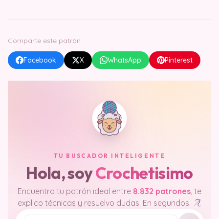
Comparte este patrón
Facebook
X
WhatsApp
Pinterest
TU BUSCADOR INTELIGENTE
Hola, soy
Crochetisimo
Encuentro tu patrón ideal entre
8.832 patrones
, te
explico técnicas y resuelvo dudas. En segundos.