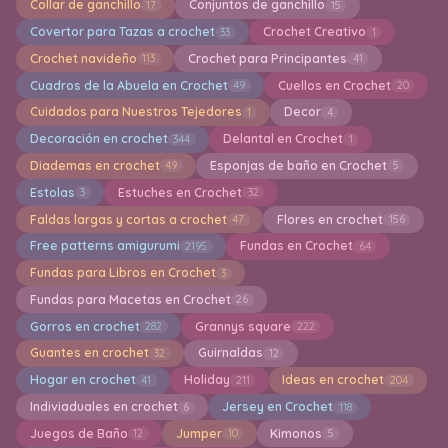
Collar de ganchillo
Conjuntos de ganchillo
17
15
Covertor para Tazas a crochet
Crochet Creativo
33
1
Crochet navideño
Crochet para Principantes
113
41
Cuadros de la Abuela en Crochet
Cuellos en Crochet
49
20
Cuidados para Nuestros Tejedores
Decor
1
4
Decoración en crochet
Delantal en Crochet
344
1
Diademas en crochet
Esponjas de baño en Crochet
49
5
Estolas
Estuches en Crochet
3
32
Faldas largas y cortas a crochet
Flores en crochet
47
156
Free patterns amigurumi
Fundas en Crochet
2195
64
Fundas para Libros en Crochet
3
Fundas para Macetas en Crochet
26
Gorros en crochet
Grannys square
282
222
Guantes en crochet
Guirnaldas
32
12
Hogar en crochet
Holiday
Ideas en crochet
41
211
204
Indiviaduales en crochet
Jersey en Crochet
6
118
Juegos de Baño
Jumper
Kimonos
12
10
5