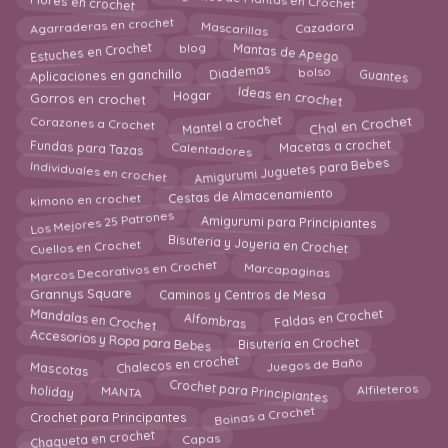
Colgantes de Plantas en Crochet
Flores en crochet
Agarraderas en crochet
Mascarillas
Cazadora
Mantas de Apego
Estuches en Crochet
blog
Guantes
Diademas
bolso
Aplicaciones en ganchillo
Ideas en crochet
Gorros en crochet
Hogar
Mantel a crochet
Chal en Crochet
Corazones a Crochet
Calentadores
Macetas a crochet
Fundas para Tazas
Amigurumi Juguetes para Bebes
Individuales en crochet
Cestas de Almacenamiento
kimono en crochet
Los Mejores 25 Patrones
Amigurumi para Principiantes
Bisuteria y Joyeria en Crochet
Cuellos en Crochet
Marcapaginas
Marcos Decorativos en Crochet
Grannys Square
Caminos y Centros de Mesa
Faldas en Crochet
Mandalas en Crochet
Alfombras
Accesorios y Ropa para Bebes
Bisutería en Crochet
Chalecos en crochet
Juegos de Baño
Mascotas
Crochet para Principiantes
MANTA
Alfileteros
holiday
Boinas a Crochet
Crochet para Principantes
Chaqueta en crochet
Capas