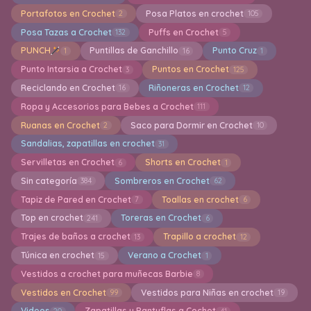
Portafotos en Crochet
Posa Platos en crochet
2
105
Posa Tazas a Crochet
Puffs en Crochet
132
5
PUNCH
Puntillas de Ganchillo
Punto Cruz
1
16
1
Punto Intarsia a Crochet
Puntos en Crochet
3
125
Reciclando en Crochet
Riñoneras en Crochet
16
12
Ropa y Accesorios para Bebes a Crochet
111
Ruanas en Crochet
Saco para Dormir en Crochet
2
10
Sandalias, zapatillas en crochet
31
Servilletas en Crochet
Shorts en Crochet
6
1
Sin categoría
Sombreros en Crochet
384
62
Tapiz de Pared en Crochet
Toallas en crochet
7
6
Top en crochet
Toreras en Crochet
241
6
Trajes de baños a crochet
Trapillo a crochet
13
12
Túnica en crochet
Verano a Crochet
15
1
Vestidos a crochet para muñecas Barbie
8
Vestidos en Crochet
Vestidos para Niñas en crochet
99
19
Videos
Zapatillas y Pantuflas a Cochet
20
41