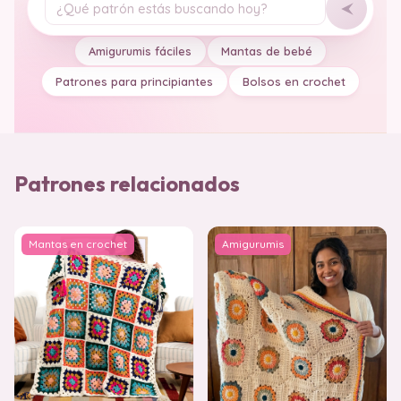
Tu pregunta
Amigurumis fáciles
Mantas de bebé
Patrones para principiantes
Bolsos en crochet
Patrones relacionados
Mantas en crochet
Amigurumis