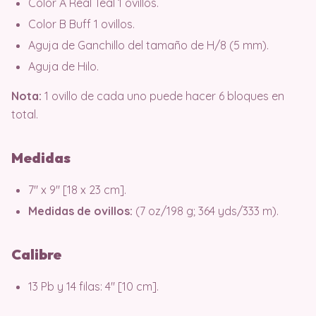
Color A Real Teal 1 ovillos.
Color B Buff 1 ovillos.
Aguja de Ganchillo del tamaño de H/8 (5 mm).
Aguja de Hilo.
Nota:
1 ovillo de cada uno puede hacer 6 bloques en
total.
Medidas
7″ x 9″ [18 x 23 cm].
Medidas de ovillos:
(7 oz/198 g; 364 yds/333 m).
Calibre
13 Pb y 14 filas: 4″ [10 cm].