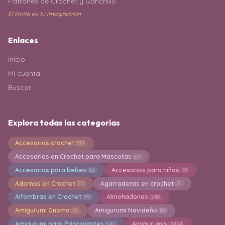
Patrones de Crochet y Ganchillo
El límite es tu imaginación
Enlaces
Inicio
Mi cuenta
Buscar
Explora todas las categorías
Accesorios crochet
319
Accesorios en Crochet para Mascotas
57
Accesorios para bebes
Accesorios para niñas
62
61
Adornos en Crochet
Agarraderas en crochet
20
21
Alfombras en Crochet
Almohadones
99
248
Amigurumi Gnomo
Amigurumi Navideño
20
80
Amigurumi para Principiantes
Amigurumis
542
2494