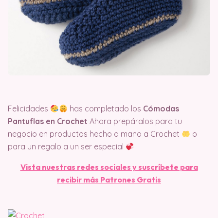
Felicidades
has completado los
Cómodas
Pantuflas en Crochet
Ahora prepáralos para tu
negocio en productos hecho a mano a Crochet
o
para un regalo a un ser especial
Vista nuestras redes sociales y suscríbete para
recibir más Patrones Gratis