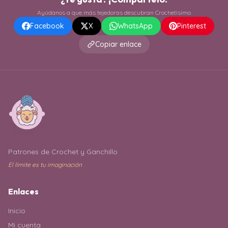
Ayúdanos a que más tejedoras descubran Crochetísimo
Facebook
X
WhatsApp
Pinterest
Copiar enlace
Patrones de Crochet y Ganchillo
El límite es tu imaginación
Enlaces
Inicio
Mi cuenta