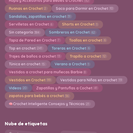
Ropa y Accesorios para Bebes a Crochet
110
Ruanas en Crochet
Saco para Dormir en Crochet
2
10
Sandalias, zapatillas en crochet
31
Servilletas en Crochet
Shorts en Crochet
6
1
Sin categoría
Sombreros en Crochet
384
62
Tapiz de Pared en Crochet
Toallas en crochet
7
6
Top en crochet
Toreras en Crochet
241
6
Trajes de baños a crochet
Trapillo a crochet
13
12
Túnica en crochet
Verano a Crochet
15
1
Vestidos a crochet para muñecas Barbie
8
Vestidos en Crochet
Vestidos para Niñas en crochet
99
19
Videos
Zapatillas y Pantuflas a Cochet
20
41
zapatos para bebés a crochet
36
Crochet Inteligente Consejos y Técnicas
21
Nube de etiquetas