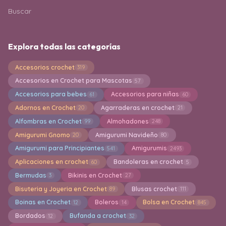
Buscar
Explora todas las categorías
Accesorios crochet
319
Accesorios en Crochet para Mascotas
57
Accesorios para bebes
Accesorios para niñas
61
60
Adornos en Crochet
Agarraderas en crochet
20
21
Alfombras en Crochet
Almohadones
99
248
Amigurumi Gnomo
Amigurumi Navideño
20
80
Amigurumi para Principiantes
Amigurumis
541
2493
Aplicaciones en crochet
Bandoleras en crochet
60
5
Bermudas
Bikinis en Crochet
3
27
Bisuteria y Joyeria en Crochet
Blusas crochet
89
111
Boinas en Crochet
Boleros
Bolsa en Crochet
12
14
845
Bordados
Bufanda a crochet
12
32