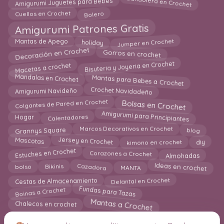
Bandolera en Crochet
Amigurumi Juguetes para Bebes
Cuellos en Crochet
Bolero
Amigurumi Patrones Gratis
Jumper en Crochet
holiday
Mantas de Apego
Decoración en Crochet
Gorros en crochet
Bisuteria y Joyeria en Crochet
Macetas a crochet
Mantas para Bebes a Crochet
Mandalas en Crochet
Crochet Navidadeño
Amigurumi Navideño
Bolsas en Crochet
Colgantes de Pared en Crochet
Amigurumi para Principiantes
Calentadores
Hogar
Grannys Square
blog
Marcos Decorativos en Crochet
Jersey en Crochet
diy
Mascotas
kimono en crochet
Estuches en Crochet
Corazones a Crochet
Almohadas
Ideas en crochet
Bikinis
MANTA
Cazadora
bolso
Delantal en Crochet
Cestas de Almacenamiento
Fundas para Tazas
Boinas a Crochet
Mantas a Crochet
Chalecos en crochet