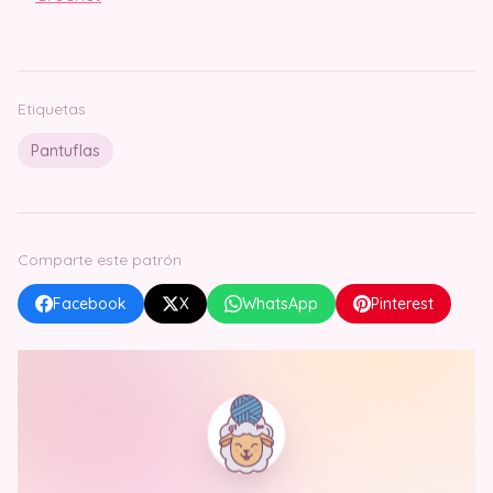
Etiquetas
Pantuflas
Comparte este patrón
Facebook
X
WhatsApp
Pinterest