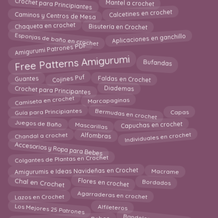
Crochet para Principiantes
Mantel a crochet
Calcetines en crochet
Caminos y Centros de Mesa
Bisutería en Crochet
Chaqueta en crochet
Esponjas de baño en crochet
Aplicaciones en ganchillo
Amigurumi Patrones PDF
Free Patterns Amigurumi
Bufandas
Cojines Puf
Guantes
Faldas en Crochet
Crochet para Principantes
Diademas
Camiseta en crochet
Marcapaginas
Bermudas en crochet
Guía para Principiantes
Capas
Capuchas en crochet
Mascarillas
Juegos de Baño
Individuales en crochet
Chandal a crochet
Alfombras
Accesorios y Ropa para Bebes
Colgantes de Plantas en Crochet
Amigurumis e Ideas Navideñas en Crochet
Macrame
Flores en crochet
Chal en Crochet
Bordados
Agarraderas en crochet
Lazos en Crochet
Los Mejores 25 Patrones
Alfileteros