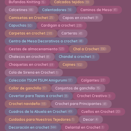
Bufandas Knitting
Calcados tejidos
15
19
Calcetines
Calentadores
Caminos de Mesa
46
16
41
Camisetas en Crochet
Capas en crochet
25
9
Capuchas
Cardigan a crochet
50
233
Carpetas en crochet
Carteras
293
41
Centro de Mesa Decorativos a crochet
48
Cestas de almacenamiento
Chal a Crochet
123
330
Chalecos en crochet
Chandal a crochet
81
1
Chaquetas en crochet
Cojines
69
102
Cola de Sirena en Crochet
1
Colección TSUM TSUM Amigurumi
Colgantes
17
27
Collar de ganchillo
Conjuntos de ganchillo
17
15
Covertor para Tazas a crochet
Crochet Creativo
33
1
Crochet navideño
Crochet para Principantes
113
41
Cuadros de la Abuela en Crochet
Cuellos en Crochet
49
20
Cuidados para Nuestros Tejedores
Decor
1
4
Decoración en crochet
Delantal en Crochet
344
1