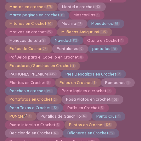
Mantas en crochet
Mantel a crochet
878
40
Marca paginas en crochet
Mascarillas
11
1
Mitones en Crochet
Mochila
Monederos
30
17
35
Motivos en crochet
Muñecas Amigurumi
85
145
Muñecas de tela
Navidad
Otoño en Cochet
2
112
1
Paños de Cocina
Pantalones
pantuflas
78
9
28
Pañuelos para el Cabello en Crochet
8
Pasadores/Ganchos en Crochet
1
PATRONES PREMIUM
Pies Descalzos en Crochet
449
2
Plantas en Crochet
Polos en Crochet
Pompones
5
1
1
Ponchos a crochet
Porta lapices a crochet
135
2
Portafotos en Crochet
Posa Platos en crochet
2
105
Posa Tazas a Crochet
Puffs en Crochet
132
5
PUNCH
Puntillas de Ganchillo
Punto Cruz
1
16
1
Punto Intarsia a Crochet
Puntos en Crochet
3
125
Reciclando en Crochet
Riñoneras en Crochet
16
12