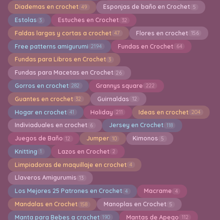
Diademas en crochet
Esponjas de baño en Crochet
49
5
Estolas
Estuches en Crochet
3
32
Faldas largas y cortas a crochet
Flores en crochet
47
156
Free patterns amigurumi
Fundas en Crochet
2194
64
Fundas para Libros en Crochet
3
Fundas para Macetas en Crochet
26
Gorros en crochet
Grannys square
282
222
Guantes en crochet
Guirnaldas
32
12
Hogar en crochet
Holiday
Ideas en crochet
41
211
204
Indiviaduales en crochet
Jersey en Crochet
6
118
Juegos de Baño
Jumper
Kimonos
12
10
5
Knitting
Lazos en Crochet
1
2
Limpiadoras de maquillaje en crochet
4
Llaveros Amigurumis
13
Los Mejores 25 Patrones en Crochet
Macrame
4
4
Mandalas en Crochet
Manoplas en Crochet
158
5
Manta para Bebes a crochet
Mantas de Apego
190
112