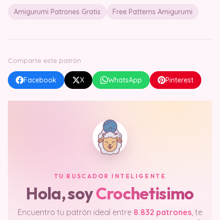
Amigurumi Patrones Gratis
Free Patterns Amigurumi
Comparte este patrón
Facebook
X
WhatsApp
Pinterest
TU BUSCADOR INTELIGENTE
Hola, soy
Crochetisimo
Encuentro tu patrón ideal entre
8.832 patrones
, te