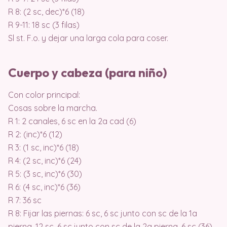
R 8: (2 sc, dec)*6 (18)
R 9-11: 18 sc (3 filas)
Sl st. F.o. y dejar una larga cola para coser.
Cuerpo y cabeza (para niño)
Con color principal:
Cosas sobre la marcha.
R 1: 2 canales, 6 sc en la 2a cad (6)
R 2: (inc)*6 (12)
R 3: (1 sc, inc)*6 (18)
R 4: (2 sc, inc)*6 (24)
R 5: (3 sc, inc)*6 (30)
R 6: (4 sc, inc)*6 (36)
R 7: 36 sc
R 8: Fijar las piernas: 6 sc, 6 sc junto con sc de la 1a
pierna, 12 sc, 6 sc junto con sc de la 2a pierna, 6 sc (36)