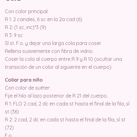
Con color principal:
R 1: 2 canales, 6 sc en la 2a cad (6)
R 2: (1 sc, inc)*3 (9)
R 3: 9 sc
Sl st. F.o. y dejar una larga cola para coser.
Rellena suavemente con fibra de vidrio.
Coser la cola al cuerpo entre R 9 y R 10 (ocultar una
transición de un color al siguiente en el cuerpo).
Collar para niño
Con color de suéter:
Fije el hilo al lazo posterior de R 21 del cuerpo.
R 1: FLO 2 cad, 2 dc en cada st hasta el final de la fila, sl
st (36)
R 2: 2 cad, 2 dc en cada st hasta el final de la fila, sl st
(72)
F.o.